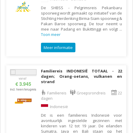
De SHBSS - Pelgrimsreis Pekanbaru
spoorweg wordt gemaakt op initiatief van de
Stichting Herdenking Birma-Siam spoorweg &
Pakan Baroe spoorweg. De tour neemt u
mee naar Padang en Bukittinggi en volgt
...
Toon meer
Meer informatie
Familiereis INDONESIË TOTAAL - 22
dagen; Orang-oetans, vulkanen en
vanaf
strand
€ 3.945
incl. heen/terugreis
Familiereis
Groepsrondreis
22
dagen
Indonesië
Dit is een familiereis Indonesië voor
avontuurlijk ingestelde gezinnen met
kinderen van 12 tot 19 jaar. De eilanden
Sumatra, Java en Bali staan op het