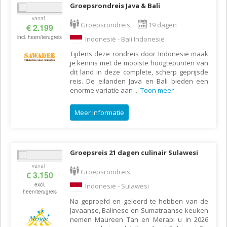
Groepsrondreis Java & Bali
vanaf
Groepsrondreis
19 dagen
€ 2.199
incl. heen/terugreis
Indonesië - Bali Indonesië
Tijdens deze rondreis door Indonesië maak
je kennis met de mooiste hoogtepunten van
dit land in deze complete, scherp geprijsde
reis. De eilanden Java en Bali bieden een
enorme variatie aan
...
Toon meer
Meer informatie
Groepsreis 21 dagen culinair Sulawesi
vanaf
Groepsrondreis
€ 3.150
excl.
Indonesië - Sulawesi
heen/terugreis
Na geproefd en geleerd te hebben van de
Javaanse, Balinese en Sumatraanse keuken
nemen Maureen Tan en Merapi u in 2026