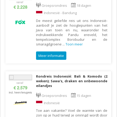
vanaf
Groepsrondreis
18 dagen
€ 2.228
Indonesië - Bandung
De meest geliefde reis uit ons Indonesië-
aanbod! Je ziet de hoogtepunten van het
Java van toen en nu, waaronder het
indrukwekkende Pandu ereveld, het
tempelcomplex Borobudur en de
smaragdgroene
...
Toon meer
Meer informatie
Rondreis Indonesië: Bali & Komodo (2
weken); Sawa's, draken en onbewoonde
vanaf
eilandjes
€ 2.579
incl. heen/terugreis
Groepsrondreis
15 dagen
Indonesië
Toe aan vakantie? Voel de warmte van de
zon op je huid terwijl je omringd wordt door