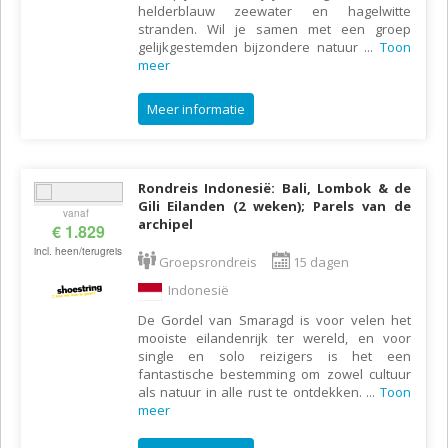
helderblauw zeewater en hagelwitte
stranden. Wil je samen met een groep
gelijkgestemden bijzondere natuur
...
Toon
meer
Meer informatie
Rondreis Indonesië: Bali, Lombok & de
Gili Eilanden (2 weken); Parels van de
vanaf
archipel
€ 1.829
incl. heen/terugreis
Groepsrondreis
15 dagen
Indonesië
De Gordel van Smaragd is voor velen het
mooiste eilandenrijk ter wereld, en voor
single en solo reizigers is het een
fantastische bestemming om zowel cultuur
als natuur in alle rust te ontdekken.
...
Toon
meer