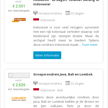
vanaf
Indonesia!
€ 2.501
incl. heen/terugreis
Groepsrondreis
22 dagen
Indonesië
Indonesië is voor veel reizigers synoniem
met een rijk koloniaal verleden waarop ook
Nederland zijn stempel drukte. Maar de
archipel heeft meer te bieden! Tijdens
deze rondreis Indonesië maak
...
Toon meer
Meer informatie
Groepsrondreis Java, Bali en Lombok
vanaf
Groepsrondreis
22 dagen
€ 2.629
incl. heen/terugreis
Indonesië - Bali
Tijdens deze avontuurlijke rondreis door
Java, Bali en Lombok beklim je de Bromo en
de Ijen vulkaan, fiets je door de