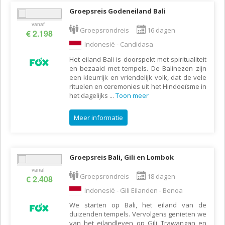
Groepsreis Godeneiland Bali
vanaf
Groepsrondreis
16 dagen
€ 2.198
Indonesië - Candidasa
Het eiland Bali is doorspekt met spiritualiteit
en bezaaid met tempels. De Balinezen zijn
een kleurrijk en vriendelijk volk, dat de vele
rituelen en ceremonies uit het Hindoeïsme in
het dagelijks
...
Toon meer
Meer informatie
Groepsreis Bali, Gili en Lombok
vanaf
Groepsrondreis
18 dagen
€ 2.408
Indonesië - Gili Eilanden - Benoa
We starten op Bali, het eiland van de
duizenden tempels. Vervolgens genieten we
van het eilandleven op Gili Trawangan en