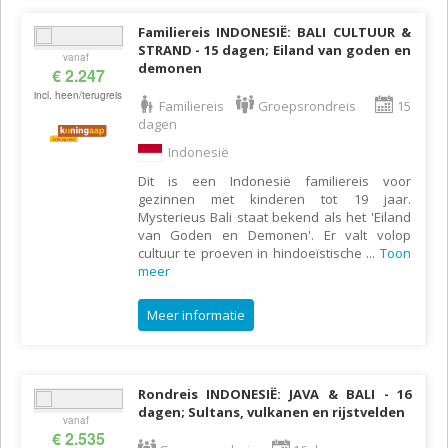
Familiereis INDONESIË: BALI CULTUUR &
STRAND - 15 dagen; Eiland van goden en
vanaf
demonen
€ 2.247
incl. heen/terugreis
Familiereis
Groepsrondreis
15
dagen
Indonesië
Dit is een Indonesië familiereis voor
gezinnen met kinderen tot 19 jaar.
Mysterieus Bali staat bekend als het 'Eiland
van Goden en Demonen'. Er valt volop
cultuur te proeven in hindoeïstische
...
Toon
meer
Meer informatie
Rondreis INDONESIË: JAVA & BALI - 16
dagen; Sultans, vulkanen en rijstvelden
vanaf
€ 2.535