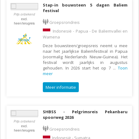
Stap-in bouwsteen 5 dagen Baliem
festival
Prijs onbekend
excl.
Groepsrondreis
heen/terugreis
Indonesië - Papua - De Baliemvallei en
Wamena
Deze bouwsteen/groepsreis neemt u mee
naar het jaarlijkse Baliemfestival in Papua
(voormalig Nederlands Nieuw-Guinea). Het
festival wordt jaarlijks in augustus
gehouden. In 2026 start het op 7
...
Toon
meer
Meer informatie
SHBSS - Pelgrimsreis Pekanbaru
spoorweg 2026
Prijs onbekend
excl.
Groepsrondreis
heen/terugreis
Indonesië - Sumatra