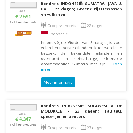
Rondreis INDONESIË: SUMATRA, JAVA &
BALI - 22 dagen; Groene rijstterrassen
vanaf
en vulkanen
€ 2.591
incl. heen/terugreis
Groepsrondreis
22 dagen
Indonesië
Indonesië, de ‘Gordel van Smaragd’, is voor
velen het mooiste eilandenrijk ter wereld. Je
bezoekt de bekendste eilanden en
overnacht in kleinschalige, sfeervolle
accommodaties. Sumatra met zijn
...
Toon
meer
Meer informatie
Rondreis INDONESIË: SULAWESI & DE
MOLUKKEN - 23 dagen; Tau-tau,
vanaf
specerijen en bentors
€ 4.347
incl. heen/terugreis
Groepsrondreis
23 dagen