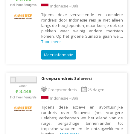
incl. heen/terugreis
Indonesië - Bali
Tijdens deze verrassende en complete
rondreis door Indonesië reis je niet alleen
langs de hoogtepunten, maar kom je ook op
plekken waar weinig andere toeristen
komen. Op het groene Sumatra gaan we
...
Toon meer
Meer informatie
Groepsrondreis Sulawesi
vanaf
Groepsrondreis
25 dagen
€ 3.449
incl. heen/terugreis
Indonesië - Bali
Tijdens deze actieve en avontuurlijke
rondreis over Sulawesi (het vroegere
Celebes) verkennen we het eiland van de
ruige, bergachtige binnenlanden tot
tropische wouden en de ontzagwekkende
kustlijn.
...
Toon meer