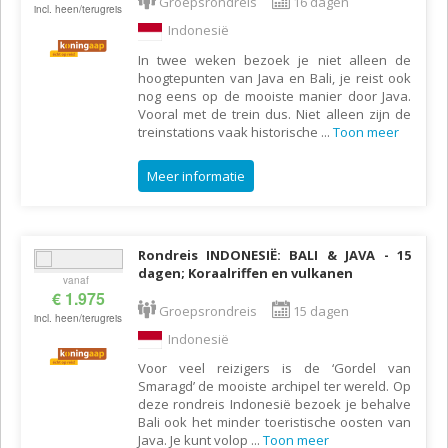
Groepsrondreis
16 dagen
incl. heen/terugreis
Indonesië
In twee weken bezoek je niet alleen de
hoogtepunten van Java en Bali, je reist ook
nog eens op de mooiste manier door Java.
Vooral met de trein dus. Niet alleen zijn de
treinstations vaak historische
...
Toon meer
Meer informatie
Rondreis INDONESIË: BALI & JAVA - 15
dagen; Koraalriffen en vulkanen
vanaf
€ 1.975
Groepsrondreis
15 dagen
incl. heen/terugreis
Indonesië
Voor veel reizigers is de ‘Gordel van
Smaragd’ de mooiste archipel ter wereld. Op
deze rondreis Indonesië bezoek je behalve
Bali ook het minder toeristische oosten van
Java. Je kunt volop
...
Toon meer