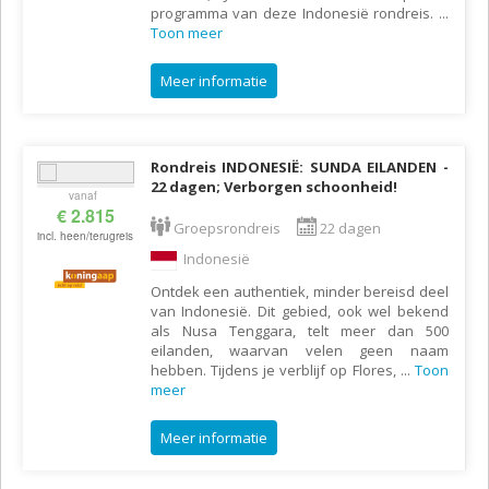
programma van deze Indonesië rondreis.
...
Toon meer
Meer informatie
Rondreis INDONESIË: SUNDA EILANDEN -
22 dagen; Verborgen schoonheid!
vanaf
€ 2.815
Groepsrondreis
22 dagen
incl. heen/terugreis
Indonesië
Ontdek een authentiek, minder bereisd deel
van Indonesië. Dit gebied, ook wel bekend
als Nusa Tenggara, telt meer dan 500
eilanden, waarvan velen geen naam
hebben. Tijdens je verblijf op Flores,
...
Toon
meer
Meer informatie