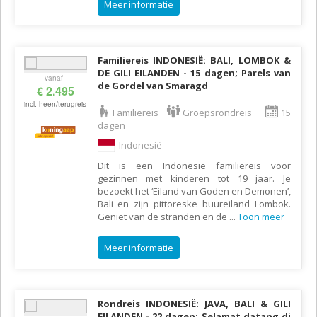
Meer informatie
Familiereis INDONESIË: BALI, LOMBOK &
DE GILI EILANDEN - 15 dagen; Parels van
vanaf
de Gordel van Smaragd
€ 2.495
incl. heen/terugreis
Familiereis
Groepsrondreis
15
dagen
Indonesië
Dit is een Indonesië familiereis voor
gezinnen met kinderen tot 19 jaar. Je
bezoekt het ‘Eiland van Goden en Demonen’,
Bali en zijn pittoreske buureiland Lombok.
Geniet van de stranden en de
...
Toon meer
Meer informatie
Rondreis INDONESIË: JAVA, BALI & GILI
EILANDEN - 22 dagen; Selamat datang di