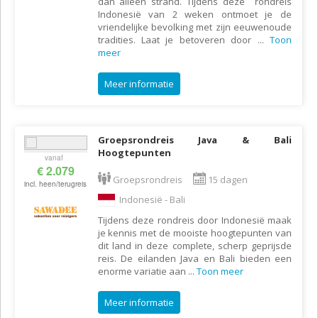
dan alleen strand. Tijdens deze rondreis
Indonesië van 2 weken ontmoet je de
vriendelijke bevolking met zijn eeuwenoude
tradities. Laat je betoveren door
...
Toon
meer
Meer informatie
Groepsrondreis Java & Bali
Hoogtepunten
vanaf
€ 2.079
Groepsrondreis
15 dagen
incl. heen/terugreis
Indonesië - Bali
Tijdens deze rondreis door Indonesië maak
je kennis met de mooiste hoogtepunten van
dit land in deze complete, scherp geprijsde
reis. De eilanden Java en Bali bieden een
enorme variatie aan
...
Toon meer
Meer informatie