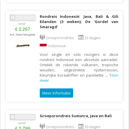
Rondreis Indonesië: Java, Bali & Gili
Eilanden (3 weken); De 'Gordel van
vanaf
Smaragd'
€ 2.267
incl. heen/terugreis
Groepsrondreis
22 dagen
Indonesië
Voor single en solo reizigers is deze
rondreis Indonesië een absolute aanrader.
Ontdek de rokende vulkanen, tropische
wouden, uitgestrekte rijstterrassen,
kleurrijke koraalriffen en parelwitte
...
Toon
meer
Meer informatie
Groepsrondreis Sumatra, Java en Bali
vanaf
Groepsrondreis
30 dagen
€ 2.799