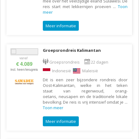
mee over het veelzijdige eiland Sulawesi. De
reis start met lekkernijen proeven
...
Toon
meer
Meer informatie
Groepsrondreis Kalimantan
vanaf
Groepsrondreis
22 dagen
€ 4.089
incl. heen/terugreis
Indonesië
Maleisië
Dit is een zeer bijzondere rondreis door
Oost-Kalimantan, welke in het teken
staat van regenwoud, orang-
oetans, neusapen en de traditionele lokale
bevolking. De reis is vrij intensief omdat je
...
Toon meer
Meer informatie