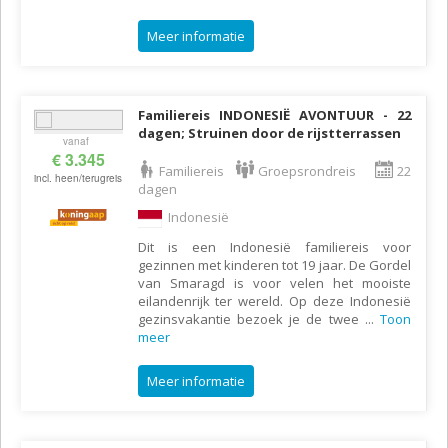
Meer informatie
Familiereis INDONESIË AVONTUUR - 22
dagen; Struinen door de rijstterrassen
vanaf
€ 3.345
Familiereis
Groepsrondreis
22
incl. heen/terugreis
dagen
Indonesië
Dit is een Indonesië familiereis voor
gezinnen met kinderen tot 19 jaar. De Gordel
van Smaragd is voor velen het mooiste
eilandenrijk ter wereld. Op deze Indonesië
gezinsvakantie bezoek je de twee
...
Toon
meer
Meer informatie