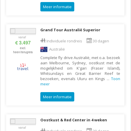
Meer informatie
Grand Tour Australië Superior
vanaf
Individuele rondreis
30 dagen
€ 3.497
excl.
Australië
heen/terugreis
Complete fly drive Australië, met o.a. bezoek
aan Melbourne, Sydney, oostkust met de
mogelijkheid om K'gari (Fraser Island),
Whitsundays en Great Barrier Reef te
bezoeken, evenals Uluru en Kings
...
Toon
meer
Meer informatie
Oostkust & Red Center in 4 weken
vanaf