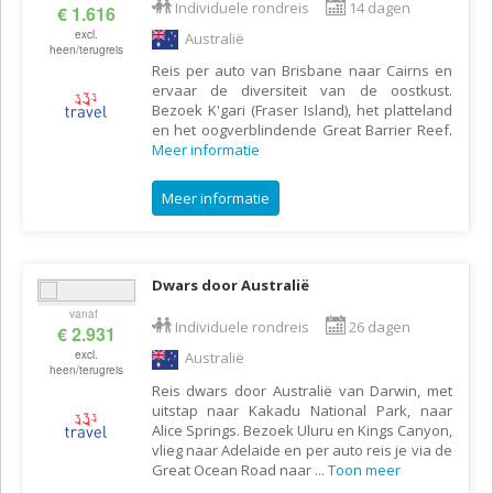
Individuele rondreis
14 dagen
€ 1.616
excl.
Australië
heen/terugreis
Reis per auto van Brisbane naar Cairns en
ervaar de diversiteit van de oostkust.
Bezoek K'gari (Fraser Island), het platteland
en het oogverblindende Great Barrier Reef.
Meer informatie
Meer informatie
Dwars door Australië
vanaf
Individuele rondreis
26 dagen
€ 2.931
excl.
Australië
heen/terugreis
Reis dwars door Australië van Darwin, met
uitstap naar Kakadu National Park, naar
Alice Springs. Bezoek Uluru en Kings Canyon,
vlieg naar Adelaide en per auto reis je via de
Great Ocean Road naar
...
Toon meer