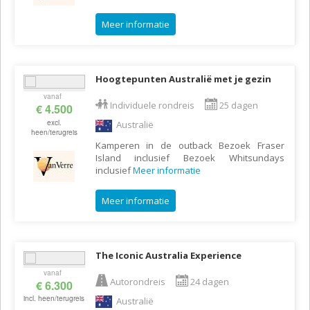
Meer informatie
Hoogtepunten Australië met je gezin
vanaf
Individuele rondreis
25 dagen
€ 4.500
excl.
Australië
heen/terugreis
Kamperen in de outback Bezoek Fraser
Island inclusief Bezoek Whitsundays
inclusief
Meer informatie
Meer informatie
The Iconic Australia Experience
vanaf
Autorondreis
24 dagen
€ 6.300
incl. heen/terugreis
Australië