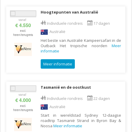
Hoogtepunten van Australië
vanaf
Individuele rondreis
17 dagen
€ 4.550
excl.
Australië
heen/terugreis
Het beste van Australië Kampeersafari in de
Outback Het tropische noorden
Meer
informatie
Meer informatie
Tasmanië en de oostkust
vanaf
Individuele rondreis
22 dagen
€ 4.000
excl.
Australië
heen/terugreis
Start in wereldstad Sydney 12-daagse
roadtrip Tasmanië Strand in Byron Bay &
Noosa
Meer informatie