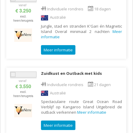
vanaf
Individuele rondreis
18 dagen
€ 3.250
excl.
Australië
heen/terugreis
Jungle, stad en stranden K'Gari én Magnetic
Island Overal minimaal 2 nachten
Meer
informatie
Meer informatie
Zuidkust en Outback met kids
vanaf
Individuele rondreis
21 dagen
€ 3.550
excl.
Australië
heen/terugreis
Spectaculaire route Great Ocean Road
Verblijf op Kangaroo Island Uitgebreid de
outback verkennen
Meer informatie
Meer informatie