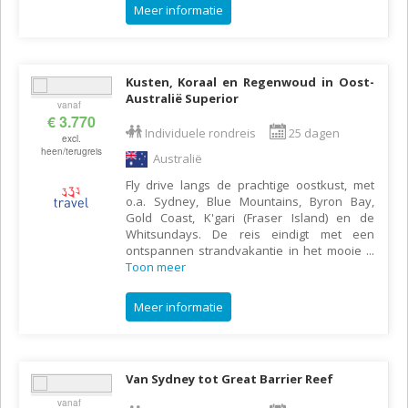
Meer informatie
Kusten, Koraal en Regenwoud in Oost-
Australië Superior
vanaf
€ 3.770
Individuele rondreis
25 dagen
excl.
heen/terugreis
Australië
Fly drive langs de prachtige oostkust, met
o.a. Sydney, Blue Mountains, Byron Bay,
Gold Coast, K'gari (Fraser Island) en de
Whitsundays. De reis eindigt met een
ontspannen strandvakantie in het mooie
...
Toon meer
Meer informatie
Van Sydney tot Great Barrier Reef
vanaf