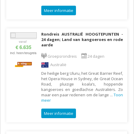
Meer informatie
Rondreis AUSTRALIË HOOGTEPUNTEN -
24 dagen; Land van kangoeroes en rode
vanaf
aarde
€ 6.635
incl. heen/terugreis
Groepsrondreis
24 dagen
Australië
De heilige berg Uluru, het Great Barrier Reef,
het Opera House in Sydney, de Great Ocean
Road, pluizige koala’s, hoppende
kangoeroes en goedlachse Australiërs. Zo
maar een paar redenen om de lange
...
Toon
meer
Meer informatie