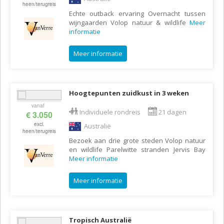
heen/terugreis
Echte outback ervaring Overnacht tussen
wijngaarden Volop natuur & wildlife
Meer
informatie
Meer informatie
Hoogtepunten zuidkust in 3 weken
vanaf
Individuele rondreis
21 dagen
€ 3.050
excl.
Australië
heen/terugreis
Bezoek aan drie grote steden Volop natuur
en wildlife Parelwitte stranden Jervis Bay
Meer informatie
Meer informatie
Tropisch Australië