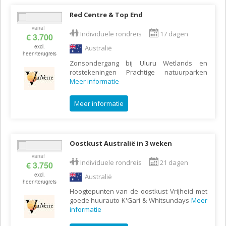
Red Centre & Top End
vanaf
Individuele rondreis
17 dagen
€ 3.700
excl.
Australië
heen/terugreis
Zonsondergang bij Uluru Wetlands en
rotstekeningen Prachtige natuurparken
Meer informatie
Meer informatie
Oostkust Australië in 3 weken
vanaf
Individuele rondreis
21 dagen
€ 3.750
excl.
Australië
heen/terugreis
Hoogtepunten van de oostkust Vrijheid met
goede huurauto K'Gari & Whitsundays
Meer
informatie