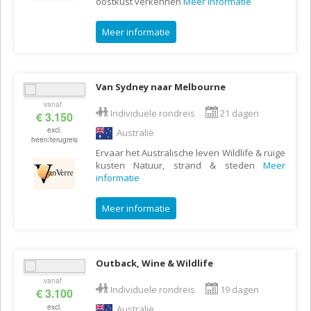
oostkust verkennen
Meer informatie
Meer informatie
Van Sydney naar Melbourne
vanaf
Individuele rondreis
21 dagen
€ 3.150
excl.
Australië
heen/terugreis
Ervaar het Australische leven Wildlife & ruige
kusten Natuur, strand & steden
Meer
informatie
Meer informatie
Outback, Wine & Wildlife
vanaf
Individuele rondreis
19 dagen
€ 3.100
excl.
Australië