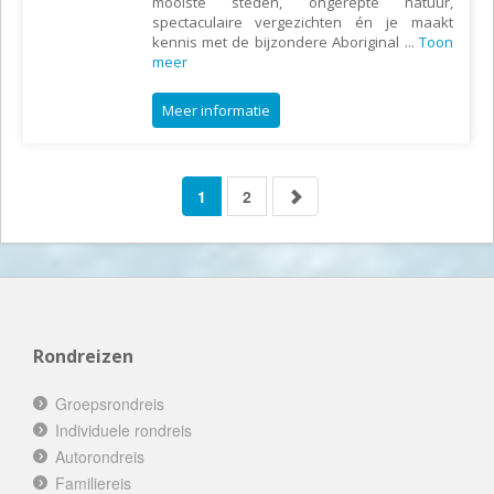
mooiste steden, ongerepte natuur,
spectaculaire vergezichten én je maakt
kennis met de bijzondere Aboriginal
...
Toon
meer
Meer informatie
1
2
Rondreizen
Groepsrondreis
Individuele rondreis
Autorondreis
Familiereis