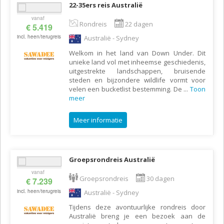
22-35ers reis Australië
vanaf
Rondreis
22 dagen
€ 5.419
incl. heen/terugreis
Australië - Sydney
Welkom in het land van Down Under. Dit
unieke land vol met inheemse geschiedenis,
uitgestrekte landschappen, bruisende
steden en bijzondere wildlife vormt voor
velen een bucketlist bestemming. De
...
Toon
meer
Meer informatie
Groepsrondreis Australië
vanaf
Groepsrondreis
30 dagen
€ 7.239
incl. heen/terugreis
Australië - Sydney
Tijdens deze avontuurlijke rondreis door
Australië breng je een bezoek aan de