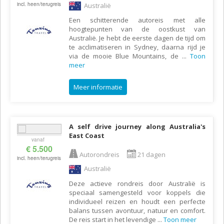
incl. heen/terugreis
Australië
Een schitterende autoreis met alle
hoogtepunten van de oostkust van
Australië. Je hebt de eerste dagen de tijd om
te acclimatiseren in Sydney, daarna rijd je
via de mooie Blue Mountains, de
...
Toon
meer
Meer informatie
A self drive journey along Australia's
East Coast
vanaf
€ 5.500
Autorondreis
21 dagen
incl. heen/terugreis
Australië
Deze actieve rondreis door Australië is
speciaal samengesteld voor koppels die
individueel reizen en houdt een perfecte
balans tussen avontuur, natuur en comfort.
De reis start in het levendige
...
Toon meer