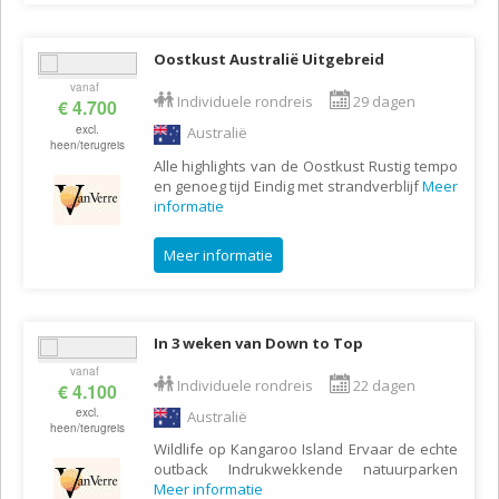
Oostkust Australië Uitgebreid
vanaf
Individuele rondreis
29 dagen
€ 4.700
excl.
Australië
heen/terugreis
Alle highlights van de Oostkust Rustig tempo
en genoeg tijd Eindig met strandverblijf
Meer
informatie
Meer informatie
In 3 weken van Down to Top
vanaf
Individuele rondreis
22 dagen
€ 4.100
excl.
Australië
heen/terugreis
Wildlife op Kangaroo Island Ervaar de echte
outback Indrukwekkende natuurparken
Meer informatie