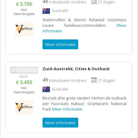
Individuele rondreis
21 dagen
€ 3.700
excl.
Australië
heen/terugreis
Watervallen & dieren Relaxed reistempo
Leuke familieaccommodaties
Meer
informatie
Meer informatie
Zuid-Australië, Cities & Outback
vanaf
Individuele rondreis
17 dagen
€ 3.450
excl.
Australië
heen/terugreis
Bezoek drie grote steden Verken de outback
per huurauto Natuur: Grampians National
Park
Meer informatie
Meer informatie