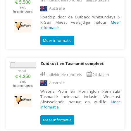
Individuele rondreis
29 dagen
€ 5.500
excl.
Australië
heen/terugreis
Roadtrip door de Outback Whitsundays &
K'Gari Meest veelzijdige natuur
Meer
informatie
Meer informatie
Zuidkust en Tasmanië compleet
vanaf
Individuele rondreis
26 dagen
€ 4.250
excl.
Australië
heen/terugreis
Wilsons Prom en Mornington Peninsula
Tasmanië helemaal inclusief Westkust
Afwisselende natuur en wildlife
Meer
informatie
Meer informatie