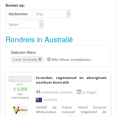
Sorteer op:
Aanbevolen
Prijs
Naam
Rondreis in Australië
Gekozen filters:
Land: Australië
Alle filters verwijderen
Stranden, regenwoud en aboriginals
oostkust Australië
vanaf
€ 3.250
Individuele rondreis
22 dagen
excl.
heen/terugreis
Australië
Verblijf op Fraser Island Excursie
Whitsundays inclusief Uitgebreid de