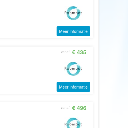
Afrika Reisopmaat
Airbnb
Aktiva Tours
Allcamps
Meer informatie
Alltours
Alpenreizen
€ 435
vanaf
Ander Licht Reizen
ANWB Camping
s
ANWB Vakantie
Arctic Adventure Expedities
Meer informatie
AsiaDirect
Askja Reizen
€ 496
Atma Asia Travel
vanaf
Atma Reizen
Autoreiswinkel.nl