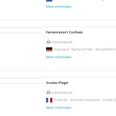
Botswana
Oud & Nieuw reis
Meer informatie
Brazilië
Pretpark
Britse Maagdeneilanden
Rondreis
Bulgarije
Safari
Ferienresort Cochem
Cambodja
Singlereis
Vakantiepark
Canada
Sportreis
Duitsland - Rijnland-Palts - Moselhöhe E
Canarische Eilanden
Stedentrip
Meer informatie
Chili
Taalcursus
China
Thema vakanties
Colombia
Vakantiehuis
Soulac Plage
Costa Rica
Vakantiepark
Vakantiepark
Cuba
Vogelreis
Frankrijk - Nouvelle-Aquitaine - Soulac-
Curaçao
Vrijwilligerswerk
Meer informatie
Cyprus
Wandelvakantie