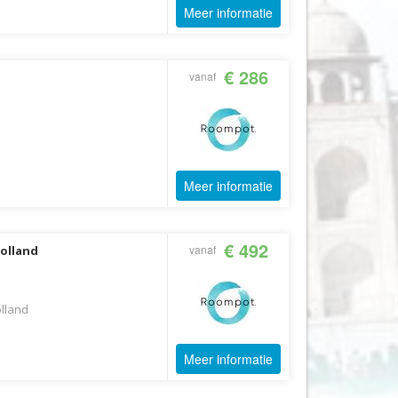
Meer informatie
Fair2.travel
Familieavontuur
€ 286
vanaf
Family Tours
FD Travel Group
Fiets-Fun
Fietsrelax
Meer informatie
Five Star Verrassingsreizen
Fletcher
FlexToursKreta
€ 492
vanaf
olland
Forza Voetbalreizen
FOX
lland
FreeSun
Fru Amundsen
Meer informatie
Go4Camp