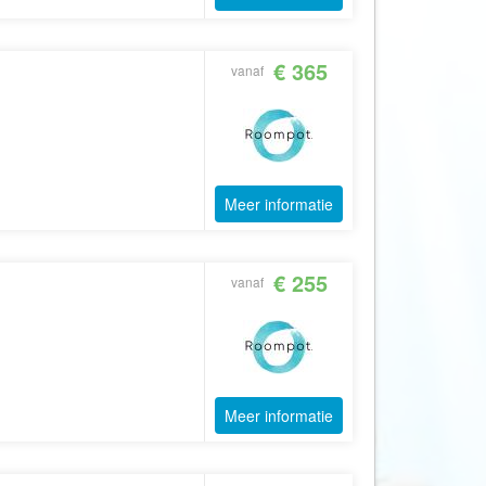
Booking.com
Budget Safari
€ 365
vanaf
Bungalows.nl
By June
Campings.com
Canvas Holidays
Meer informatie
Captain Africa
Caribbean.nl
Center Parcs
€ 255
vanaf
Chalet.nl
Charlie's Travels
Cirkel
Club Med
Meer informatie
Corendon
Cruise Travel