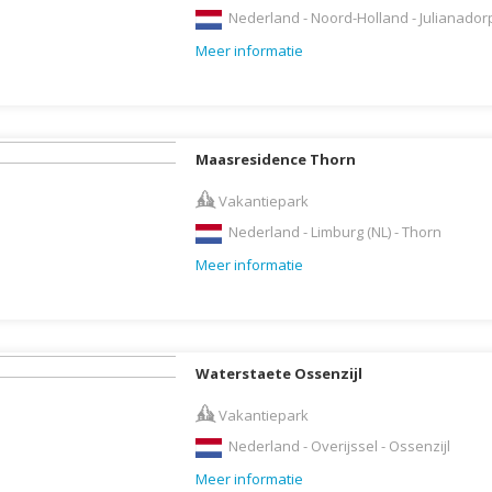
Indonesië
Nederland - Noord-Holland - Julianador
Israël
Meer informatie
Italië
Jamaica
Japan
Maasresidence Thorn
Jordanië
Vakantiepark
Kaaimaneilanden
Nederland - Limburg (NL) - Thorn
Kaapverdië
Meer informatie
Kazachstan
Kenia
Kirgizië (Kirgizstan)
Waterstaete Ossenzijl
Koeweit
Vakantiepark
Kroatië
Nederland - Overijssel - Ossenzijl
Laos
Meer informatie
Lesotho