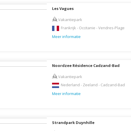
Moldavië
Les Vagues
Monaco
Vakantiepark
Mongolië
Frankrijk - Occitanie - Vendres-Plage
Montenegro
Meer informatie
Mozambique
Myanmar
Namibië
Noordzee Résidence Cadzand-Bad
Nederland
Nepal
Vakantiepark
Nicaragua
Nederland - Zeeland - Cadzand-Bad
Meer informatie
Nieuw Zeeland
Noorwegen
Oeganda
Oezbekistan
Strandpark Duynhille
Oman