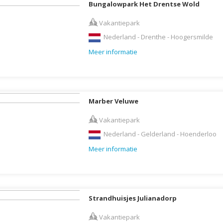
Bungalowpark Het Drentse Wold
Galapagos Eilanden
Vakantiepark
Gambia
Nederland - Drenthe - Hoogersmilde
Georgië
Meer informatie
Ghana
Granada
Griekenland
Marber Veluwe
Groenland
Guadeloupe
Vakantiepark
Nederland - Gelderland - Hoenderloo
Guatemala
Meer informatie
Honduras
Hongarije
Ierland
IJsland
Strandhuisjes Julianadorp
India
Vakantiepark