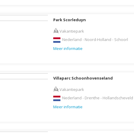
Denemarken
Wellness vakantie
Dominica
Winterreis
Park Scorleduyn
Dominicaanse Republiek
Wintersport
Duitsland
Zonvakantie
Vakantiepark
Ecuador
Nederland - Noord-Holland - Schoorl
Egypte
Meer informatie
El Salvador
Engeland
Estland
Villaparc Schoonhovenseland
Faeröer
Vakantiepark
Fiji
Nederland - Drenthe - Hollandscheveld
Filipijnen
Meer informatie
Finland
Frankrijk
Frans-Guyana