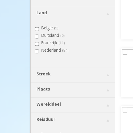
Land
België
(5)
Duitsland
(6)
Frankrijk
(11)
Nederland
(94)
Streek
Plaats
Werelddeel
Reisduur