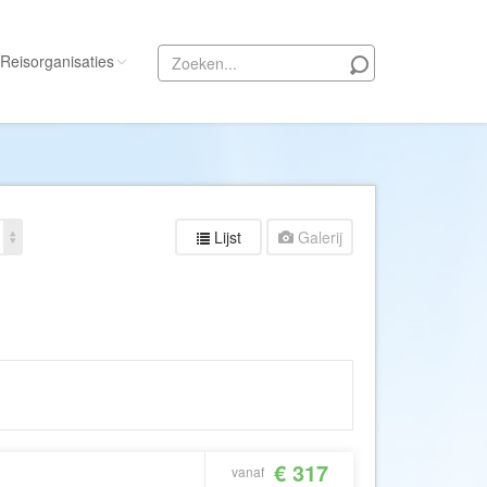
Reisorganisaties
Alle reisorganisaties
333travel
50 States Travel
Lijst
Galerij
ACSI Kampeerreizen
Activity International
Adam Voyages
Ado Travel
Aeroglobe International
ie
Africa Wildlife Safaris
African Travels
€ 317
vanaf