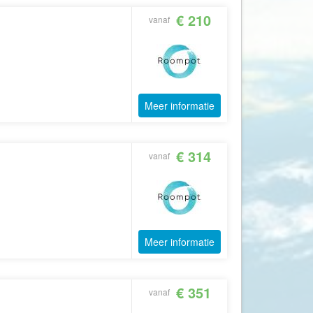
GoFun
€ 210
vanaf
GoGo
Golfreizen.nu
Golftime
GoMundo
Meer informatie
Groove-X
Happyhome
€ 314
vanaf
Headliner Travel
Heart of Argentina Travel
Hillwalk Tours
Hogenboom Vakantieparken
Meer informatie
Hotelspecials
House of Britain
€ 351
HT Wandelreizen
vanaf
Ihlosi Travel