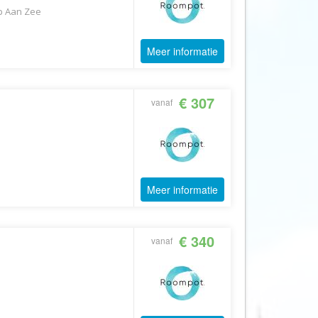
Echt Ierland
p Aan Zee
Effeweg
Egypt Unexpected Reizen
Meer informatie
Eigen-Wijze Reizen
Eilandhoppen op Maat
€ 307
vanaf
Eliza was here
Equipovoetbalreizen
Ervaar Reizen
Eshi Eco Travel
Meer informatie
Expedia
Experience Nubia
€ 340
vanaf
ExperienceTravel
Exploring Colombia
Extracamp holidays
Eye4cycling