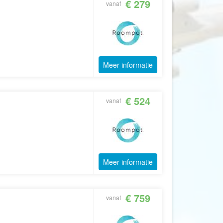
€ 279
vanaf
CruiseReizen.nl
Crystal Wings Holidays
Cuba4all Reizen
Dades Reizen
Meer informatie
Dagboek Reizen
De Jong Intra Vakanties
€ 524
vanaf
Djoser
DLX Travel
DOE reizen
DP Reizen
Meer informatie
Dreamlines
DrieTour
€ 759
Eastpackers
vanaf
Easy Israel Reizen