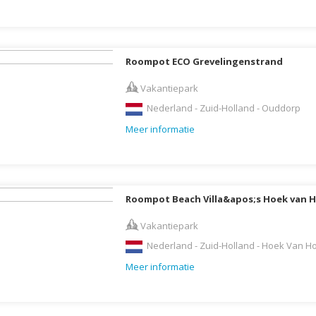
Letland
Liechtenstein
Roompot ECO Grevelingenstrand
Litouwen
Luxemburg
Vakantiepark
Macedonië
Nederland - Zuid-Holland - Ouddorp
Madagaskar
Meer informatie
Malawi
Malediven
Maleisië
Roompot Beach Villa&apos;s Hoek van H
Malta
Vakantiepark
Marokko
Nederland - Zuid-Holland - Hoek Van Ho
Martinique
Meer informatie
Mauritius
Mexico