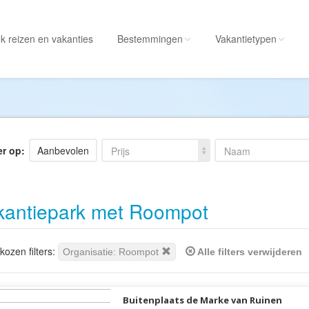
k reizen
en vakanties
Bestemmingen
Vakantietypen
Alle bestemmingen
Alle vakantietypen
Albanië
Actieve vakantie
Amerika
Autorondreis
er op:
Aanbevolen
Prijs
Naam
Amerikaanse
Autovakantie
Maagdeneilanden
Camperreis
kantiepark met Roompot
Andorra
Cruise
Angola
Culinaire vakantie
Antarctica
Culturele vakantie
ozen filters:
Organisatie: Roompot
Alle filters verwijderen
Antigua en Barbuda
Duik/snorkelvakant
Argentinië
Excursiereis
Buitenplaats de Marke van Ruinen