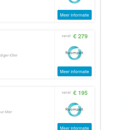
AV-Tours & Safaris
Meer informatie
Aves Travels
Barrio Life
BBI Travel
€ 279
vanaf
Beaches
Bebsy
diger-Eller
BeenInAsia
Belvilla
Meer informatie
Best of Travel
Beter-uit
€ 195
vanaf
Better Places
BoerenBed
Sur-Mer
Bolsjoj Reizen
BON travel
Meer informatie