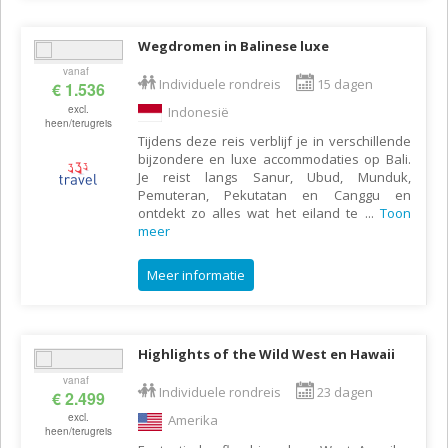
Wegdromen in Balinese luxe
vanaf
Individuele rondreis
15 dagen
€ 1.536
excl.
Indonesië
heen/terugreis
Tijdens deze reis verblijf je in verschillende
bijzondere en luxe accommodaties op Bali.
Je reist langs Sanur, Ubud, Munduk,
Pemuteran, Pekutatan en Canggu en
ontdekt zo alles wat het eiland te
...
Toon
meer
Meer informatie
Highlights of the Wild West en Hawaii
vanaf
Individuele rondreis
23 dagen
€ 2.499
excl.
Amerika
heen/terugreis