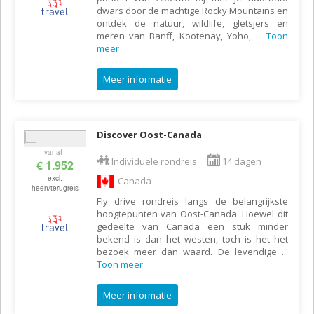
dwars door de machtige Rocky Mountains en
ontdek de natuur, wildlife, gletsjers en
meren van Banff, Kootenay, Yoho,
...
Toon
meer
Meer informatie
Discover Oost-Canada
vanaf
Individuele rondreis
14 dagen
€ 1.952
excl.
Canada
heen/terugreis
Fly drive rondreis langs de belangrijkste
hoogtepunten van Oost-Canada. Hoewel dit
gedeelte van Canada een stuk minder
bekend is dan het westen, toch is het het
bezoek meer dan waard. De levendige
...
Toon meer
Meer informatie