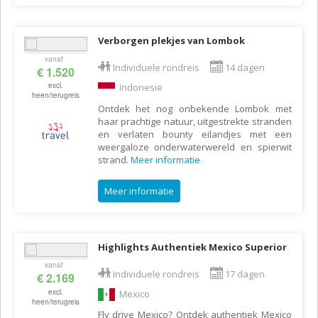
Verborgen plekjes van Lombok
vanaf
Individuele rondreis
14 dagen
€ 1.520
excl.
Indonesië
heen/terugreis
Ontdek het nog onbekende Lombok met
haar prachtige natuur, uitgestrekte stranden
en verlaten bounty eilandjes met een
weergaloze onderwaterwereld en spierwit
strand.
Meer informatie
Meer informatie
Highlights Authentiek Mexico Superior
vanaf
Individuele rondreis
17 dagen
€ 2.169
excl.
Mexico
heen/terugreis
Fly drive Mexico? Ontdek authentiek Mexico