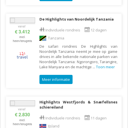
De Highlights van Noordelijk Tanzania
vanaf
Individuele rondreis
12 dagen
€ 3.412
excl.
Tanzania
heen/terugreis
De safari rondreis De Highlights van
Noordelijk Tanzania neemt je mee op game
drives in alle bekende nationale parken van
Noordelijk Tanzania: Ngorongoro, Tarangire,
Lake Manyara en de machtige
...
Toon meer
Meer informatie
Highlights Westfjords & Snæfellsnes
schiereiland
vanaf
€ 2.830
Individuele rondreis
11 dagen
excl.
heen/terugreis
IJsland