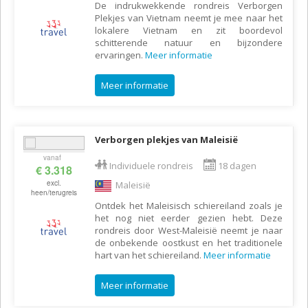
De indrukwekkende rondreis Verborgen
Plekjes van Vietnam neemt je mee naar het
lokalere Vietnam en zit boordevol
schitterende natuur en bijzondere
ervaringen.
Meer informatie
Meer informatie
Verborgen plekjes van Maleisië
vanaf
Individuele rondreis
18 dagen
€ 3.318
excl.
Maleisië
heen/terugreis
Ontdek het Maleisisch schiereiland zoals je
het nog niet eerder gezien hebt. Deze
rondreis door West-Maleisië neemt je naar
de onbekende oostkust en het traditionele
hart van het schiereiland.
Meer informatie
Meer informatie