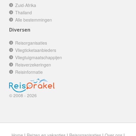
Zuid-Afrika
Thailand
Alle bestemmingen
Diversen
Reisorganisaties
Vliegticketaanbieders
Vliegtuigmaatschappijen
Reisverzekeringen
Reisinformatie
© 2008 - 2026
Home
|
Reizen en vakanties
|
Reisorganisaties
|
Over ons
|