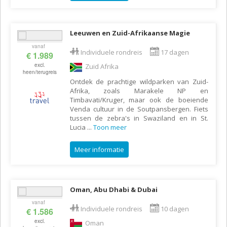
Leeuwen en Zuid-Afrikaanse Magie
vanaf
Individuele rondreis
17 dagen
€ 1.989
excl.
Zuid Afrika
heen/terugreis
Ontdek de prachtige wildparken van Zuid-
Afrika, zoals Marakele NP en
Timbavati/Kruger, maar ook de boeiende
Venda cultuur in de Soutpansbergen. Fiets
tussen de zebra's in Swaziland en in St.
Lucia
...
Toon meer
Meer informatie
Oman, Abu Dhabi & Dubai
vanaf
Individuele rondreis
10 dagen
€ 1.586
excl.
Oman