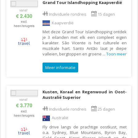
Grand Tour Islandhopping Kaapverdië
vanaf
Individuele rondreis
15 dagen
€ 2.430
excl.
Kaapverdië
heen/terugreis
Met deze Grand Tour Islandhopping ontdek
je 3 eilanden met elk een compleet eigen
karakter. São Vicente is het culturele en
muzikale hart. Santo Antão laat je diepe
valleien, bergtoppen en groene
...
Toon meer
Meer informatie
Kusten, Koraal en Regenwoud in Oost-
Australië Superior
vanaf
€ 3.770
Individuele rondreis
25 dagen
excl.
heen/terugreis
Australië
Fly drive langs de prachtige oostkust, met
o.a. Sydney, Blue Mountains, Byron Bay,
Gold Coast, K'gari (Fraser Island) en de