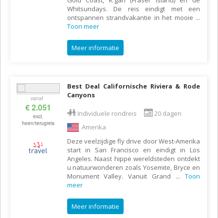
Whitsundays. De reis eindigt met een
ontspannen strandvakantie in het mooie
...
Toon meer
Meer informatie
Best Deal Californische Riviera & Rode
Canyons
vanaf
€ 2.051
Individuele rondreis
20 dagen
excl.
heen/terugreis
Amerika
Deze veelzijdige fly drive door West-Amerika
start in San Francisco en eindigt in Los
Angeles. Naast hippe wereldsteden ontdekt
u natuurwonderen zoals Yosemite, Bryce en
Monument Valley. Vanuit Grand
...
Toon
meer
Meer informatie