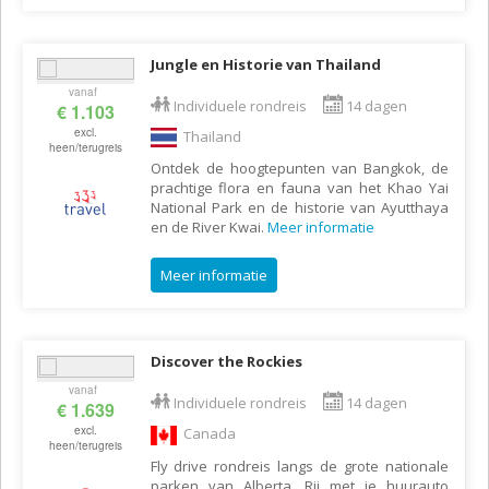
Jungle en Historie van Thailand
vanaf
Individuele rondreis
14 dagen
€ 1.103
excl.
Thailand
heen/terugreis
Ontdek de hoogtepunten van Bangkok, de
prachtige flora en fauna van het Khao Yai
National Park en de historie van Ayutthaya
en de River Kwai.
Meer informatie
Meer informatie
Discover the Rockies
vanaf
Individuele rondreis
14 dagen
€ 1.639
excl.
Canada
heen/terugreis
Fly drive rondreis langs de grote nationale
parken van Alberta. Rij met je huurauto