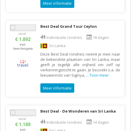
Meer informatie
Best Deal Grand Tour Ceylon
vanaf
Individuele rondreis
18 dagen
€ 1.892
excl.
Sri Lanka
heen/terugreis
Deze Best Deal rondreis neemt je mee naar
de bekendste plaatsen van Sri Lanka, maar
geeft je tegelijk alle vrijheid om zelf op
verkenningstocht te gaan. Je bezoekt o.a. de
leeuwenrots van Sigiriya,
...
Toon meer
Meer informatie
Best Deal - De Wonderen van Sri Lanka
vanaf
Individuele rondreis
14 dagen
€ 1.188
excl.
Sri Lanka