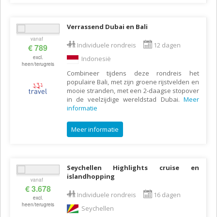
Verrassend Dubai en Bali
vanaf
Individuele rondreis
12 dagen
€ 789
excl.
Indonesië
heen/terugreis
Combineer tijdens deze rondreis het
populaire Bali, met zijn groene rijstvelden en
mooie stranden, met een 2-daagse stopover
in de veelzijdige wereldstad Dubai.
Meer
informatie
Meer informatie
Seychellen Highlights cruise en
islandhopping
vanaf
€ 3.678
Individuele rondreis
16 dagen
excl.
heen/terugreis
Seychellen