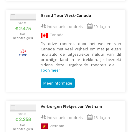
Grand Tour West-Canada
vanaf
Individuele rondreis
20 dagen
€ 2.475
excl.
Canada
heen/terugreis
Fly drive rondreis door het westen van
Canada met veel vrijheid om met je eigen
huurauto de uitgestrekte natuur van dit
prachtige land in te trekken. Je bezoekt
tijdens deze uitgebreide rondreis o.a.
...
Toon meer
Meer informatie
Verborgen Plekjes van Vietnam
vanaf
Individuele rondreis
16 dagen
€ 2.258
excl.
Vietnam
heen/terugreis