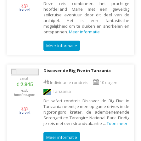
Deze reis combineert het prachtige
hoofdeiland Mahe met een geweldig
zeilcruise avontuur door dit deel van de
archipel. Het is een fantastische
mogelijkheid om te duiken en snorkelen en
ontspannen.
Meer informatie
Meer informatie
Discover de Big Five in Tanzania
vanaf
Individuele rondreis
10 dagen
€ 2.945
excl.
Tanzania
heen/terugreis
De safari rondreis Discover de Big Five in
Tanzania neemt je mee op game drives in de
Ngorongoro krater, de adembenemende
Serengeti en Tarangire National Park. Eindig
je reis met een strandvakantie
...
Toon meer
Meer informatie