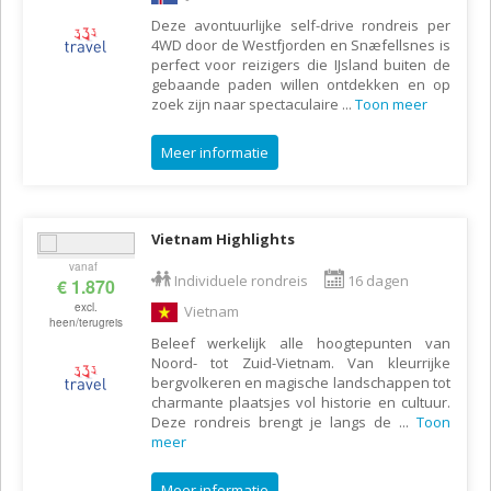
Deze avontuurlijke self-drive rondreis per
4WD door de Westfjorden en Snæfellsnes is
perfect voor reizigers die IJsland buiten de
gebaande paden willen ontdekken en op
zoek zijn naar spectaculaire
...
Toon meer
Meer informatie
Vietnam Highlights
vanaf
Individuele rondreis
16 dagen
€ 1.870
excl.
Vietnam
heen/terugreis
Beleef werkelijk alle hoogtepunten van
Noord- tot Zuid-Vietnam. Van kleurrijke
bergvolkeren en magische landschappen tot
charmante plaatsjes vol historie en cultuur.
Deze rondreis brengt je langs de
...
Toon
meer
Meer informatie