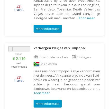
Fantastische fly drive door West Amerika.
Tijdens deze tour kom je o.a. in Los Angeles,
San Francisco, Yosemite, Death Valley, Las
Vegas, Bryce, Zion en Grand Canyon. Je
eindig de reis met 5 nachten
...
Toon meer
Meer informatie
Verborgen Plekjes van Limpopo
vanaf
Individuele rondreis
14 dagen
€ 2.110
excl.
Zuid Afrika
heen/terugreis
Deze reis door Limpopo laat je kennismaken
met de meest Afrikaanse provincie van Zuid-
Afrika en waarbij je de gebaande paden ver
achter je laat. Limpopo grenst aan
Zimbabwe, Botswana en Mozambique en
...
Toon meer
Meer informatie