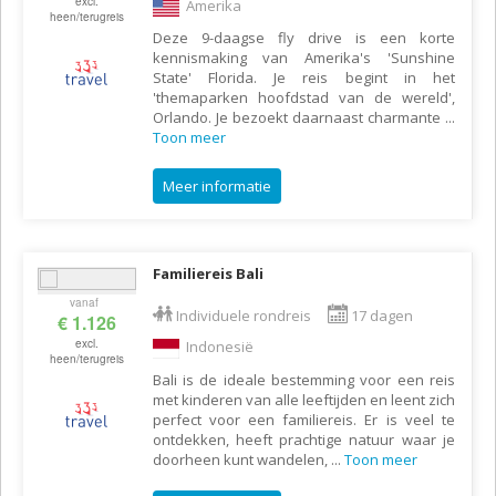
excl.
Amerika
heen/terugreis
Deze 9-daagse fly drive is een korte
kennismaking van Amerika's 'Sunshine
State' Florida. Je reis begint in het
'themaparken hoofdstad van de wereld',
Orlando. Je bezoekt daarnaast charmante
...
Toon meer
Meer informatie
Familiereis Bali
vanaf
Individuele rondreis
17 dagen
€ 1.126
excl.
Indonesië
heen/terugreis
Bali is de ideale bestemming voor een reis
met kinderen van alle leeftijden en leent zich
perfect voor een familiereis. Er is veel te
ontdekken, heeft prachtige natuur waar je
doorheen kunt wandelen,
...
Toon meer