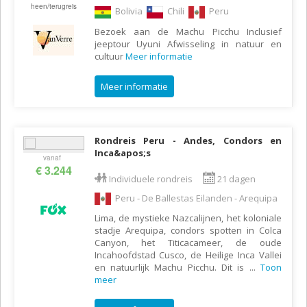
heen/terugreis
Bolivia
Chili
Peru
Bezoek aan de Machu Picchu Inclusief
jeeptour Uyuni Afwisseling in natuur en
cultuur
Meer informatie
Meer informatie
Rondreis Peru - Andes, Condors en
Inca&apos;s
vanaf
€ 3.244
Individuele rondreis
21 dagen
Peru - De Ballestas Eilanden - Arequipa
Lima, de mystieke Nazcalijnen, het koloniale
stadje Arequipa, condors spotten in Colca
Canyon, het Titicacameer, de oude
Incahoofdstad Cusco, de Heilige Inca Vallei
en natuurlijk Machu Picchu. Dit is
...
Toon
meer