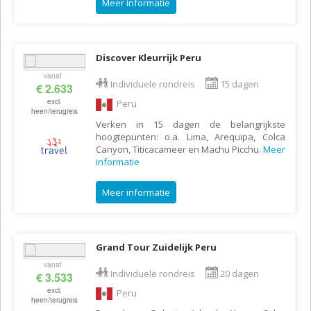
Meer informatie
Discover Kleurrijk Peru
vanaf
Individuele rondreis
15 dagen
€ 2.633
excl.
Peru
heen/terugreis
Verken in 15 dagen de belangrijkste
hoogtepunten: o.a. Lima, Arequipa, Colca
Canyon, Titicacameer en Machu Picchu.
Meer
informatie
Meer informatie
Grand Tour Zuidelijk Peru
vanaf
Individuele rondreis
20 dagen
€ 3.533
excl.
Peru
heen/terugreis