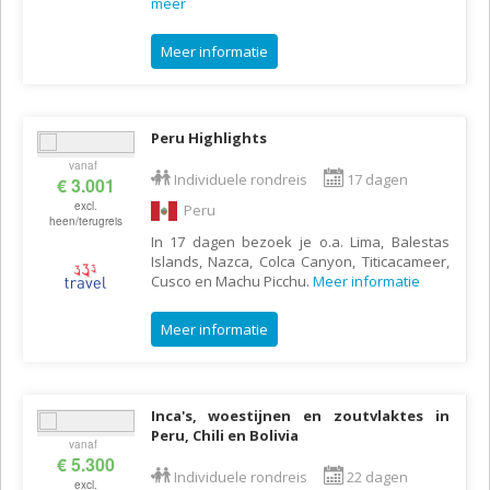
meer
Meer informatie
Peru Highlights
vanaf
Individuele rondreis
17 dagen
€ 3.001
excl.
Peru
heen/terugreis
In 17 dagen bezoek je o.a. Lima, Balestas
Islands, Nazca, Colca Canyon, Titicacameer,
Cusco en Machu Picchu.
Meer informatie
Meer informatie
Inca's, woestijnen en zoutvlaktes in
Peru, Chili en Bolivia
vanaf
€ 5.300
Individuele rondreis
22 dagen
excl.