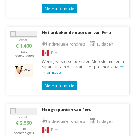
Meer informatie
Het onbekende noorden van Peru
vanaf
Individuele rondreis
13 dagen
€ 1.400
excl.
Peru
heen/terugreis
Weinig westerse toeristen Mooiste museum:
Sipan Piramides van de pre-Inca's
Meer
informatie
Meer informatie
Hoogtepunten van Peru
vanaf
Individuele rondreis
17 dagen
€ 2.550
excl.
Peru
heen/terugreis