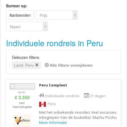
Sorteer op:
Aanbevolen
Prijs
Naam
Individuele rondreis in Peru
Gekozen filters:
Land: Peru
Alle filters verwijderen
Peru Compleet
vanaf
Individuele rondreis
21 dagen
€ 3.350
excl.
Peru
heen/terugreis
Met het onbekende noorden Veel excursies
inbegrepen Van de bucketlist: Machu Picchu
Meer informatie