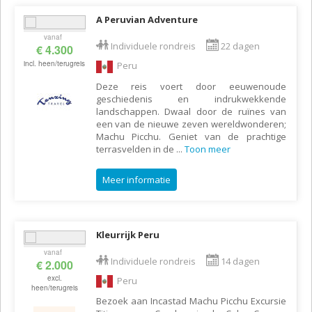
A Peruvian Adventure
vanaf
Individuele rondreis
22 dagen
€ 4.300
incl. heen/terugreis
Peru
Deze reis voert door eeuwenoude
geschiedenis en indrukwekkende
landschappen. Dwaal door de ruïnes van
een van de nieuwe zeven wereldwonderen;
Machu Picchu. Geniet van de prachtige
terrasvelden in de
...
Toon meer
Meer informatie
Kleurrijk Peru
vanaf
Individuele rondreis
14 dagen
€ 2.000
excl.
Peru
heen/terugreis
Bezoek aan Incastad Machu Picchu Excursie