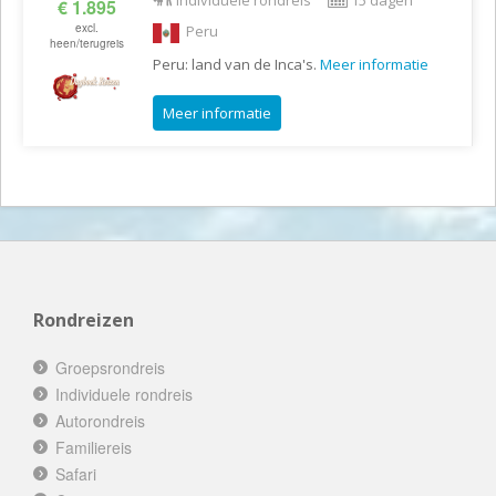
Individuele rondreis
15 dagen
€ 1.895
excl.
Peru
heen/terugreis
Peru: land van de Inca's.
Meer informatie
Meer informatie
Rondreizen
Groepsrondreis
Individuele rondreis
Autorondreis
Familiereis
Safari