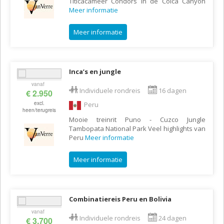
Titicacameer Condors in de Colca Canyon
Meer informatie
Meer informatie
Inca’s en jungle
vanaf
Individuele rondreis
16 dagen
€ 2.950
excl.
Peru
heen/terugreis
Mooie treinrit Puno - Cuzco Jungle
Tambopata National Park Veel highlights van
Peru
Meer informatie
Meer informatie
Combinatiereis Peru en Bolivia
vanaf
Individuele rondreis
24 dagen
€ 3.700