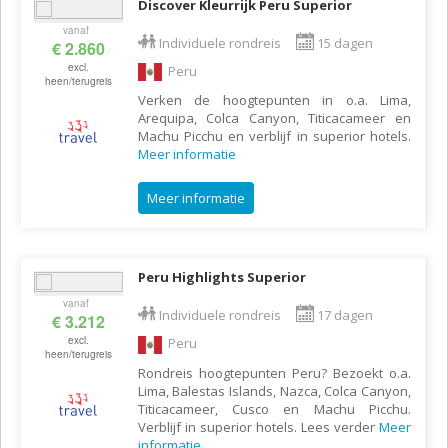
Discover Kleurrijk Peru Superior
vanaf
Individuele rondreis
15 dagen
€ 2.860
excl.
Peru
heen/terugreis
Verken de hoogtepunten in o.a. Lima,
Arequipa, Colca Canyon, Titicacameer en
Machu Picchu en verblijf in superior hotels.
Meer informatie
Meer informatie
Peru Highlights Superior
vanaf
Individuele rondreis
17 dagen
€ 3.212
excl.
Peru
heen/terugreis
Rondreis hoogtepunten Peru? Bezoekt o.a.
Lima, Balestas Islands, Nazca, Colca Canyon,
Titicacameer, Cusco en Machu Picchu.
Verblijf in superior hotels. Lees verder
Meer
informatie