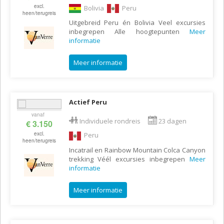
excl.
Bolivia
Peru
heen/terugreis
Uitgebreid Peru én Bolivia Veel excursies
inbegrepen Alle hoogtepunten
Meer
informatie
Meer informatie
Actief Peru
vanaf
Individuele rondreis
23 dagen
€ 3.150
excl.
Peru
heen/terugreis
Incatrail en Rainbow Mountain Colca Canyon
trekking Véél excursies inbegrepen
Meer
informatie
Meer informatie