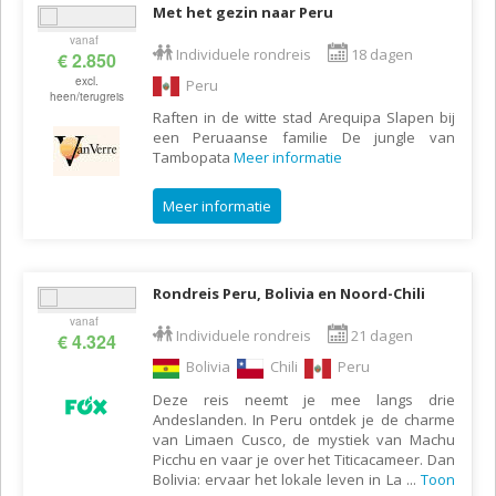
Met het gezin naar Peru
vanaf
Individuele rondreis
18 dagen
€ 2.850
excl.
Peru
heen/terugreis
Raften in de witte stad Arequipa Slapen bij
een Peruaanse familie De jungle van
Tambopata
Meer informatie
Meer informatie
Rondreis Peru, Bolivia en Noord-Chili
vanaf
Individuele rondreis
21 dagen
€ 4.324
Bolivia
Chili
Peru
Deze reis neemt je mee langs drie
Andeslanden. In Peru ontdek je de charme
van Limaen Cusco, de mystiek van Machu
Picchu en vaar je over het Titicacameer. Dan
Bolivia: ervaar het lokale leven in La
...
Toon