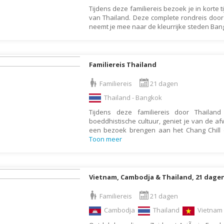
Denemarken
Wellness vakantie
Tijdens deze familiereis bezoek je in korte
van Thailand. Deze complete rondreis doo
Dominicaanse Republiek
Winterreis
neemt je mee naar de kleurrijke steden Ba
Duitsland
Wintersport
Ecuador
Zonvakantie
Familiereis Thailand
Egypte
El Salvador
Familiereis
21 dagen
Engeland
Thailand - Bangkok
Estland
Tijdens deze familiereis door Thaila
boeddhistische cultuur, geniet je van de a
Faeröer
een bezoek brengen aan het Chang Chill o
Toon meer
Fiji
Filipijnen
Finland
Vietnam, Cambodja & Thailand, 21 dage
Frankrijk
Familiereis
21 dagen
Frans-Guyana
Cambodja
Thailand
Vietna
Galapagos Eilanden