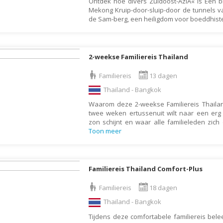
Ontdek hoe divers Zuidoost-AziÃ« is Een b
Mekong Kruip-door-sluip-door de tunnels v
Gambia
de Sam-berg, een heiligdom voor boeddhist
Georgië
Ghana
2-weekse Familiereis Thailand
Granada
Griekenland
Familiereis
13 dagen
Groenland
Thailand - Bangkok
Guadeloupe
Waarom deze 2-weekse Familiereis Thail
twee weken ertussenuit wilt naar een er
Guatemala
zon schijnt en waar alle familieleden zic
Toon meer
Honduras
Hongarije
Ierland
Familiereis Thailand Comfort-Plus
IJsland
Familiereis
18 dagen
India
Thailand - Bangkok
Indonesië
Tijdens deze comfortabele familiereis bele