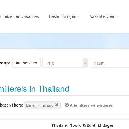
k reizen
en vakanties
Bestemmingen
Vakantietypen
Alle bestemmingen
Alle vakantietypen
Albanië
Actieve vakantie
Amerika
Autorondreis
er op:
Aanbevolen
Prijs
Naam
Amerikaanse
Autovakantie
Maagdeneilanden
Camperreis
iliereis in Thailand
Andorra
Cruise
Angola
Culinaire vakantie
Antarctica
Culturele vakantie
ozen filters:
Land: Thailand
Alle filters verwijderen
Antigua en Barbuda
Duik/snorkelvakant
Argentinië
Excursiereis
Thailand Noord & Zuid, 21 dagen