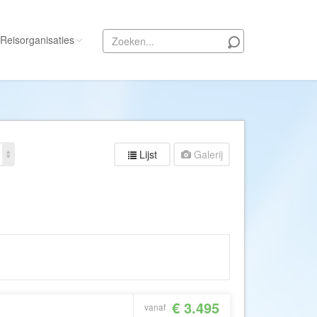
Reisorganisaties
Alle reisorganisaties
333travel
50 States Travel
Lijst
Galerij
ACSI Kampeerreizen
Activity International
Adam Voyages
Ado Travel
Aeroglobe International
ie
Africa Wildlife Safaris
African Travels
€ 3.495
vanaf