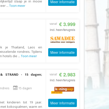
ijkertijd slaap je in mooie
Meer informatie
Echt Ierland
 zeer
...
Toon meer
Effeweg
Egypt Unexpected Reizen
€ 3.999
vanaf
Eigen-Wijze Reizen
incl. heen/terugreis
Eilandhoppen op Maat
Eliza was here
dek je Thailand, Laos en
Equipovoetbalreizen
wisselende rondreis. Tijdens
Meer informatie
Ervaar Reizen
in hotels die
...
Toon meer
Eshi Eco Travel
Expedia
€ 2.983
vanaf
R & STRAND - 15 dagen;
Experience Nubia
incl. heen/terugreis
ExperienceTravel
ondreis
15 dagen
Exploring Colombia
Extracamp holidays
met kinderen tot 19 jaar.
Meer informatie
d met kokospalmen, warm en
Eye4cycling