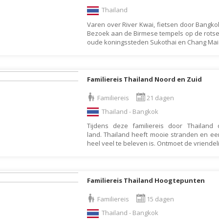
Botswana
Oud & Nieuw reis
Thailand
Varen over River Kwai, fietsen door Bangko
Brazilië
Pretpark
Bezoek aan de Birmese tempels op de rots
Britse Maagdeneilanden
Rondreis
oude koningssteden Sukothai en Chang Mai
Bulgarije
Safari
Cambodja
Singlereis
Familiereis Thailand Noord en Zuid
Canada
Sportreis
Familiereis
21 dagen
Canarische Eilanden
Stedentrip
Thailand - Bangkok
Chili
Taalcursus
Tijdens deze familiereis door Thailand o
China
Thema vakanties
land. Thailand heeft mooie stranden en e
heel veel te beleven is. Ontmoet de vriendeli
Colombia
Vakantiehuis
Costa Rica
Vakantiepark
Cuba
Vogelreis
Familiereis Thailand Hoogtepunten
Curaçao
Vrijwilligerswerk
Familiereis
15 dagen
Cyprus
Wandelvakantie
Thailand - Bangkok