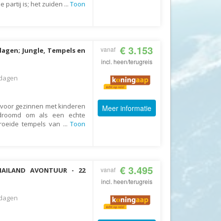
e partij is; het zuiden
...
Toon
Fair2.travel
Familieavontuur
Family Tours
€ 3.153
vanaf
dagen; Jungle, Tempels en
FD Travel Group
incl. heen/terugreis
Fiets-Fun
dagen
Fietsrelax
Five Star Verrassingsreizen
s voor gezinnen met kinderen
Meer informatie
gedroomd om als een echte
Fletcher
groeide tempels van
...
Toon
FlexToursKreta
Forza Voetbalreizen
FOX
€ 3.495
vanaf
THAILAND AVONTUUR - 22
FreeSun
incl. heen/terugreis
Fru Amundsen
dagen
Go4Camp
a