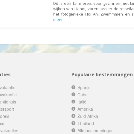
Dit is een familiereis voor gezinnen met k
Mongolië
wijken van Hanoi, varen tussen de rotsei
Montenegro
het fotogenieke Hoi An. Zwemmmen en s
meer
Mozambique
Myanmar
Namibië
Nederland
Nepal
Nicaragua
ties
Populaire bestemmingen
Nieuw Zeeland
Noorwegen
vakantie
Spanje
ovakantie
Cuba
Oeganda
antiehuis
Italië
Oezbekistan
tersport
Amerika
Oman
dreis
Zuid-Afrika
ise
Thailand
Oostenrijk
 vakanties
Alle bestemmingen
Pakistan