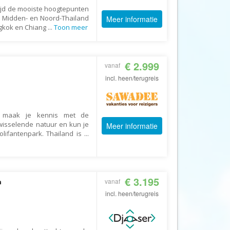
Booking.com
 tijd de mooiste hoogtepunten
r Midden- en Noord-Thailand
Meer informatie
Budget Safari
ngkok en Chiang
...
Toon meer
Bungalows.nl
By June
€ 2.999
vanaf
Campings.com
incl. heen/terugreis
Canvas Holidays
Captain Africa
Caribbean.nl
nd maak je kennis met de
fwisselende natuur en kun je
Meer informatie
Center Parcs
lifantenpark. Thailand is
...
Chalet.nl
Charlie's Travels
Cirkel
€ 3.195
vanaf
n
incl. heen/terugreis
Club Med
Corendon
m
Cruise Travel