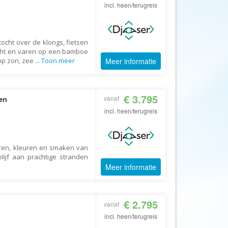
Afrika Reisopmaat
incl. heen/terugreis
Airbnb
Aktiva Tours
ocht over de klongs, fietsen
Allcamps
ocht en varen op een bamboe
op zon, zee
...
Toon meer
Meer informatie
Alltours
Alpenreizen
€ 3.795
Ander Licht Reizen
vanaf
gen
incl. heen/terugreis
ANWB Camping
s
ANWB Vakantie
Arctic Adventure Expedities
ren, kleuren en smaken van
ijf aan prachtige stranden
AsiaDirect
Meer informatie
Askja Reizen
Atma Asia Travel
€ 2.795
vanaf
Atma Reizen
incl. heen/terugreis
Autoreiswinkel.nl