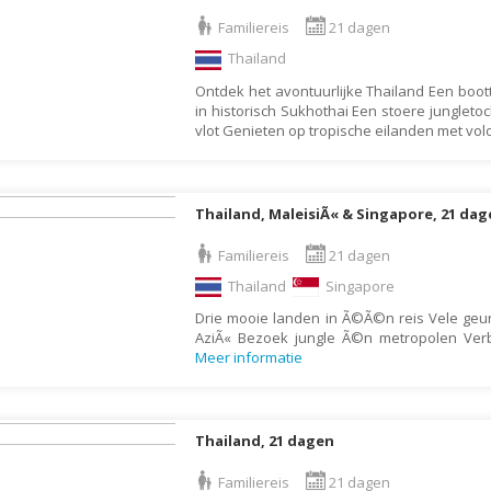
Armenië
Familiereis
Familiereis
21 dagen
Aruba
Fietsvakantie
Thailand
Australië
Fly and Drive
Ontdek het avontuurlijke Thailand Een boott
Azerbeidzjan
Formule 1 reis
in historisch Sukhothai Een stoere junglet
vlot Genieten op tropische eilanden met vol
Bahama's
Fotoreis
Bahrein
Golfvakantie
Barbados
Groepsrondreis
Thailand, MaleisiÃ« & Singapore, 21 da
België
Hotel
Familiereis
21 dagen
Belize
Individuele rondrei
Thailand
Singapore
Benin
Jongerenvakantie
Drie mooie landen in Ã©Ã©n reis Vele geu
AziÃ« Bezoek jungle Ã©n metropolen Verbl
Bermuda
Kampeervakantie
Meer informatie
Bhutan
Kerstreis
Bolivia
Motorreis
Thailand, 21 dagen
Bonaire
Muziekreis
Bosnië en Herzegovina
Natuurreis
Familiereis
21 dagen