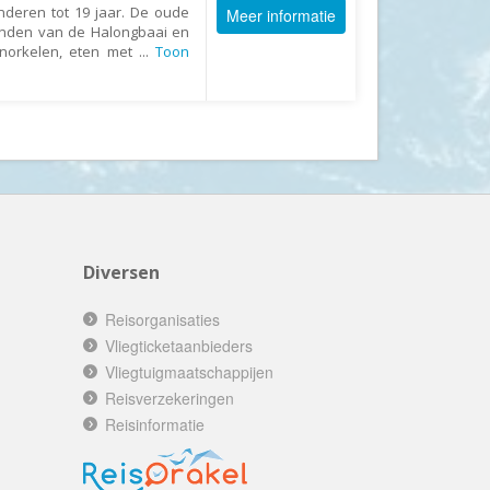
inderen tot 19 jaar. De oude
GoFun
Meer informatie
landen van de Halongbaai en
GoGo
norkelen, eten met
...
Toon
Golfreizen.nu
Golftime
GoMundo
Groove-X
Happyhome
Headliner Travel
Diversen
Heart of Argentina Travel
Reisorganisaties
Hillwalk Tours
Vliegticketaanbieders
Hogenboom Vakantieparken
Vliegtuigmaatschappijen
Hotelspecials
Reisverzekeringen
House of Britain
Reisinformatie
HT Wandelreizen
Ihlosi Travel