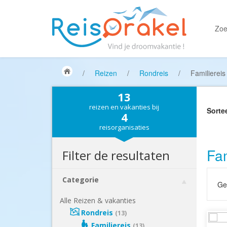
Zoe
/
Reizen
/
Rondreis
/
Familiereis
13
reizen en vakanties bij
Sorte
4
reisorganisaties
Fam
Filter de resultaten
Categorie
Gek
Alle Reizen & vakanties
Rondreis
(13)
Familiereis
(13)