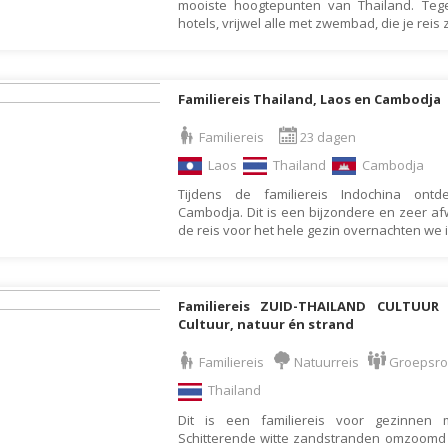
mooiste hoogtepunten van Thailand. Tegel
Israël
hotels, vrijwel alle met zwembad, die je reis
Italië
Jamaica
Familiereis Thailand, Laos en Cambodja
Japan
Jordanië
Familiereis
23 dagen
Kaaimaneilanden
Laos
Thailand
Cambodja
Kaapverdië
Tijdens de familiereis Indochina ont
Cambodja. Dit is een bijzondere en zeer af
Kazachstan
de reis voor het hele gezin overnachten we 
Kenia
Kirgizië (Kirgizstan)
Familiereis ZUID-THAILAND CULTUU
Koeweit
Cultuur, natuur én strand
Kroatië
Familiereis
Natuurreis
Groepsr
Laos
Thailand
Lesotho
Dit is een familiereis voor gezinnen 
Schitterende witte zandstranden omzoom
Letland