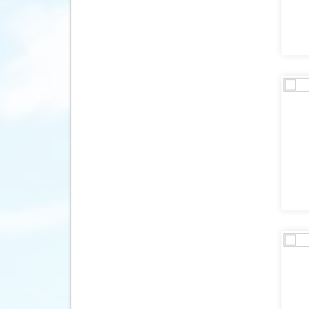
Laos
(1)
Macedonië
(1)
Malediven
(2)
Maleisië
(4)
Marokko
(7)
Mexico
(5)
Montenegro
(2)
Namibië
(1)
Nepal
(4)
Panama
(2)
Peru
(2)
Portugal
(1)
Singapore
(2)
Sri Lanka
(8)
Suriname
(1)
Swaziland
(1)
Tanzania
(5)
Thailand