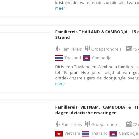
kristalhelder water en de zon die altijd van d
Liechtenstein
meer
Litouwen
Luxemburg
Familiereis THAILAND & CAMBODJA - 15 
Macedonië
Strand
Madagaskar
Familiereis
Groepsrondreis
15 
Malawi
Thailand
Cambodja
Malediven
Dit is een Thailand en Cambodja familierei
tot 19 jaar. Heb je er altijd al van 
Maleisië
ontdekkingsreizigers de door jungle over
meer
Malta
Marokko
Mauritius
Familiereis VIETNAM, CAMBODJA & 
dagen; Aziatische ervaringen
Mexico
Moldavië
Familiereis
Groepsrondreis
22 
Monaco
Vietnam
Thailand
Cambodj