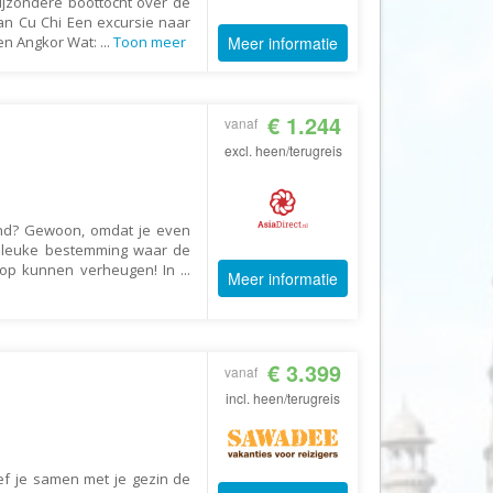
ijzondere boottocht over de
an Cu Chi Een excursie naar
CruiseReizen.nl
en Angkor Wat:
...
Toon meer
Meer informatie
Crystal Wings Holidays
Cuba4all Reizen
€ 1.244
vanaf
Dades Reizen
excl. heen/terugreis
Dagboek Reizen
De Jong Intra Vakanties
Djoser
and? Gewoon, omdat je even
g leuke bestemming waar de
DLX Travel
h op kunnen verheugen! In
...
Meer informatie
DOE reizen
DP Reizen
Dreamlines
€ 3.399
vanaf
incl. heen/terugreis
DrieTour
Eastpackers
Easy Israel Reizen
ef je samen met je gezin de