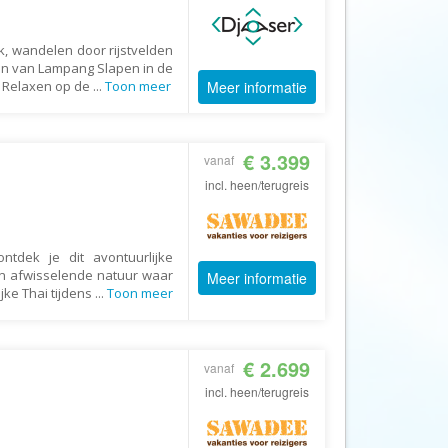
AV-Tours & Safaris
k, wandelen door rijstvelden
Aves Travels
en van Lampang Slapen in de
Barrio Life
 Relaxen op de
...
Toon meer
Meer informatie
BBI Travel
Beaches
€ 3.399
vanaf
Bebsy
incl. heen/terugreis
BeenInAsia
Belvilla
ntdek je dit avontuurlijke
Best of Travel
en afwisselende natuur waar
Meer informatie
jke Thai tijdens
...
Toon meer
Beter-uit
Better Places
BoerenBed
€ 2.699
vanaf
Bolsjoj Reizen
incl. heen/terugreis
BON travel