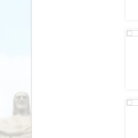
(13)
Vietnam
(9)
Zimbabwe
(2)
Zuid Afrika
(8)
Zuid Korea
(1)