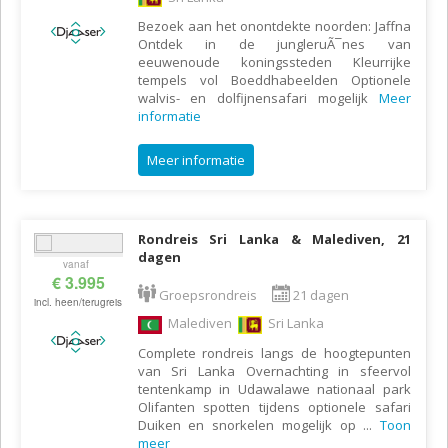
Bezoek aan het onontdekte noorden: Jaffna
Ontdek in de jungleruÃ¯nes van
eeuwenoude koningssteden Kleurrijke
tempels vol Boeddhabeelden Optionele
walvis- en dolfijnensafari mogelijk
Meer
informatie
Meer informatie
Rondreis Sri Lanka & Malediven, 21
dagen
vanaf
€ 3.995
Groepsrondreis
21 dagen
incl. heen/terugreis
Malediven
Sri Lanka
Complete rondreis langs de hoogtepunten
van Sri Lanka Overnachting in sfeervol
tentenkamp in Udawalawe nationaal park
Olifanten spotten tijdens optionele safari
Duiken en snorkelen mogelijk op
...
Toon
meer