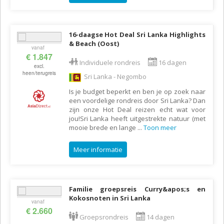
16-daagse Hot Deal Sri Lanka Highlights
& Beach (Oost)
vanaf
€ 1.847
Individuele rondreis
16 dagen
excl.
heen/terugreis
Sri Lanka - Negombo
Is je budget beperkt en ben je op zoek naar
een voordelige rondreis door Sri Lanka? Dan
zijn onze Hot Deal reizen echt wat voor
jou!Sri Lanka heeft uitgestrekte natuur (met
mooie brede en lange
...
Toon meer
Meer informatie
Familie groepsreis Curry&apos;s en
Kokosnoten in Sri Lanka
vanaf
€ 2.660
Groepsrondreis
14 dagen