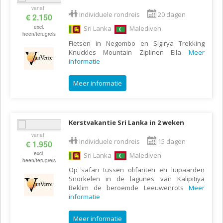
vanaf
Individuele rondreis
20 dagen
€ 2.150
excl.
Sri Lanka
Malediven
heen/terugreis
Fietsen in Negombo en Sigirya Trekking
Knuckles Mountain Ziplinen Ella
Meer
informatie
Meer informatie
Kerstvakantie Sri Lanka in 2 weken
vanaf
Individuele rondreis
15 dagen
€ 1.950
excl.
Sri Lanka
Malediven
heen/terugreis
Op safari tussen olifanten en luipaarden
Snorkelen in de lagunes van Kalipitiya
Beklim de beroemde Leeuwenrots
Meer
informatie
Meer informatie