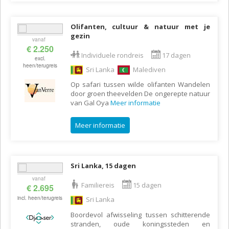
Olifanten, cultuur & natuur met je
gezin
vanaf
€ 2.250
Individuele rondreis
17 dagen
excl.
heen/terugreis
Sri Lanka
Malediven
Op safari tussen wilde olifanten Wandelen
door groen theevelden De ongerepte natuur
van Gal Oya
Meer informatie
Meer informatie
Sri Lanka, 15 dagen
vanaf
Familiereis
15 dagen
€ 2.695
incl. heen/terugreis
Sri Lanka
Boordevol afwisseling tussen schitterende
stranden, oude koningssteden en