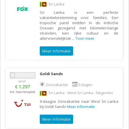
Sri Lanka
Sri Lanka is een perfecte
vakantiebestemming voor families. Een
tropische parel midden in de Indische
Oceaan gezegend met kilometerslange
stranden, een rijke cultuur en de
allervriendelijkste
...
Toon meer
Meer informatie
Goldi Sands
vanaf
Zonvakantie
9 dagen
€ 1.297
incl. heen/terugreis
Sri Lanka - West Sri Lanka - Negombo
9-daagse Zonvakantie naar West Sri Lanka
bij Goldi Sands
Meer informatie
Meer informatie