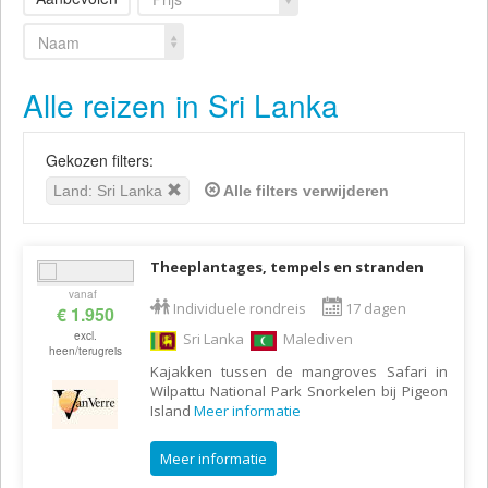
Naam
Alle reizen in Sri Lanka
Gekozen filters:
Land: Sri Lanka
Alle filters verwijderen
Theeplantages, tempels en stranden
vanaf
Individuele rondreis
17 dagen
€ 1.950
excl.
Sri Lanka
Malediven
heen/terugreis
Kajakken tussen de mangroves Safari in
Wilpattu National Park Snorkelen bij Pigeon
Island
Meer informatie
Meer informatie