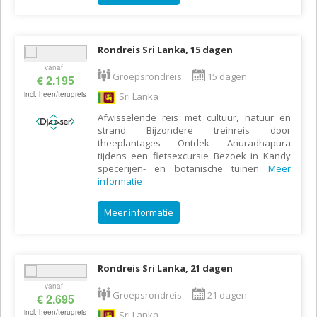
Rondreis Sri Lanka, 15 dagen
vanaf
Groepsrondreis
15 dagen
€ 2.195
incl. heen/terugreis
Sri Lanka
Afwisselende reis met cultuur, natuur en
strand Bijzondere treinreis door
theeplantages Ontdek Anuradhapura
tijdens een fietsexcursie Bezoek in Kandy
specerijen- en botanische tuinen
Meer
informatie
Meer informatie
Rondreis Sri Lanka, 21 dagen
vanaf
Groepsrondreis
21 dagen
€ 2.695
incl. heen/terugreis
Sri Lanka