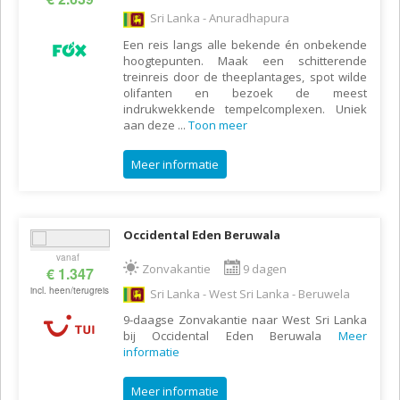
Sri Lanka - Anuradhapura
Een reis langs alle bekende én onbekende
hoogtepunten. Maak een schitterende
treinreis door de theeplantages, spot wilde
olifanten en bezoek de meest
indrukwekkende tempelcomplexen. Uniek
aan deze
...
Toon meer
Meer informatie
Occidental Eden Beruwala
vanaf
Zonvakantie
9 dagen
€ 1.347
incl. heen/terugreis
Sri Lanka - West Sri Lanka - Beruwela
9-daagse Zonvakantie naar West Sri Lanka
bij Occidental Eden Beruwala
Meer
informatie
Meer informatie