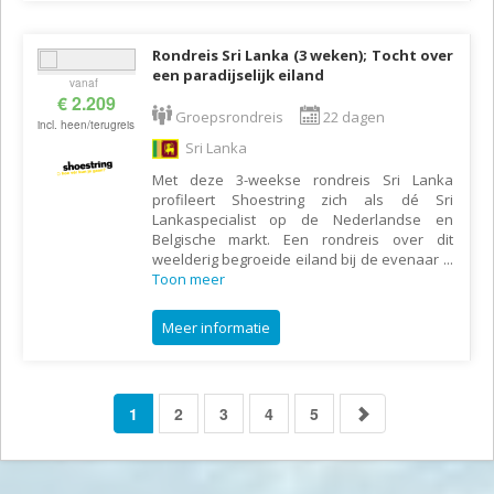
Rondreis Sri Lanka (3 weken); Tocht over
een paradijselijk eiland
vanaf
€ 2.209
Groepsrondreis
22 dagen
incl. heen/terugreis
Sri Lanka
Met deze 3-weekse rondreis Sri Lanka
profileert Shoestring zich als dé Sri
Lankaspecialist op de Nederlandse en
Belgische markt. Een rondreis over dit
weelderig begroeide eiland bij de evenaar
...
Toon meer
Meer informatie
1
2
3
4
5