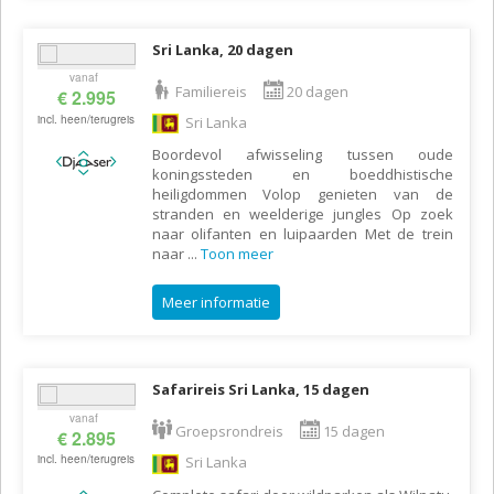
Sri Lanka, 20 dagen
vanaf
Familiereis
20 dagen
€ 2.995
incl. heen/terugreis
Sri Lanka
Boordevol afwisseling tussen oude
koningssteden en boeddhistische
heiligdommen Volop genieten van de
stranden en weelderige jungles Op zoek
naar olifanten en luipaarden Met de trein
naar
...
Toon meer
Meer informatie
Safarireis Sri Lanka, 15 dagen
vanaf
Groepsrondreis
15 dagen
€ 2.895
incl. heen/terugreis
Sri Lanka