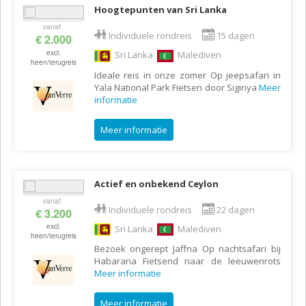
Hoogtepunten van Sri Lanka
vanaf
Individuele rondreis
15 dagen
€ 2.000
excl.
Sri Lanka
Malediven
heen/terugreis
Ideale reis in onze zomer Op jeepsafari in
Yala National Park Fietsen door Sigiriya
Meer
informatie
Meer informatie
Actief en onbekend Ceylon
vanaf
Individuele rondreis
22 dagen
€ 3.200
excl.
Sri Lanka
Malediven
heen/terugreis
Bezoek ongerept Jaffna Op nachtsafari bij
Habarana Fietsend naar de leeuwenrots
Meer informatie
Meer informatie