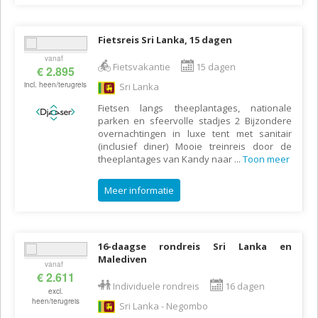
Fietsreis Sri Lanka, 15 dagen
vanaf
Fietsvakantie
15 dagen
€ 2.895
incl. heen/terugreis
Sri Lanka
Fietsen langs theeplantages, nationale
parken en sfeervolle stadjes 2 Bijzondere
overnachtingen in luxe tent met sanitair
(inclusief diner) Mooie treinreis door de
theeplantages van Kandy naar
...
Toon meer
Meer informatie
16-daagse rondreis Sri Lanka en
Malediven
vanaf
€ 2.611
Individuele rondreis
16 dagen
excl.
heen/terugreis
Sri Lanka - Negombo