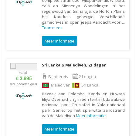
Complete safari door wildparken als Wilpatu,
Yala en Minneriya Wandelingen in het
regenwoud van Sinharaja, de Horton Plains
het Knuckels gebergte Verschillende
gamedrives in open jeeps Aandacht voor
...
Toon meer
Meer informatie
Sri Lanka & Malediven, 21 dagen
vanaf
Familiereis
21 dagen
€ 3.895
incl. heen/terugreis
Malediven
Sri Lanka
Bezoek aan Colombo, Kandy en Nuwara
Eliya Overnachting in een tent in Udawalawe
nationaal park Op safari in Yala nationaal
park Geniet op het spierwitte zandstrand
van de Malediven
Meer informatie
Meer informatie