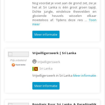
Nog voordat je voet aan de grond zet, zie je
het al: Sri Lanka is één groot groen tapijt.
Dichte jungle, eindeloze theevelden en
glooiende heuvels wisselen elkaar
moeiteloos af. Tijdens deze reis
...
Toon
meer
Meer informatie
Vrijwilligerswerk | Sri Lanka
Prijs onbekend
Vrijwilligerswerk
Sri Lanka
Vrijwilligerswerk in Sri Lanka
Meer informatie
Meer informatie
Rondreis Puur Sri Lanka & Paradijselijk