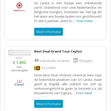
Sri Lanka is een beetje een onbekende
parel. Onbekend voor veel Nederlandse en
Belgische reizigers, bedoelen we. Het ligt als
het ware een beetje buiten ons gezichtsveld.
En dat is jammer, want Sri
...
Toon meer
Meer informatie
Best Deal Grand Tour Ceylon
vanaf
Individuele rondreis
18 dagen
€ 1.892
excl.
Sri Lanka
heen/terugreis
Deze Best Deal rondreis neemt je mee naar
de bekendste plaatsen van Sri Lanka, maar
geeft je tegelijk alle vrijheid om zelf op
verkenningstocht te gaan. Je bezoekt o.a. de
leeuwenrots van Sigiriya,
...
Toon meer
Meer informatie