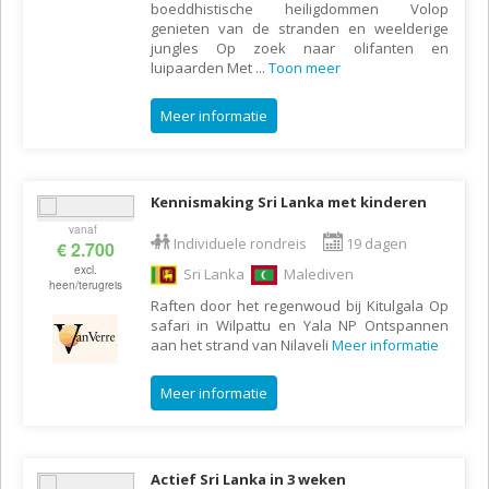
boeddhistische heiligdommen Volop
genieten van de stranden en weelderige
jungles Op zoek naar olifanten en
luipaarden Met
...
Toon meer
Meer informatie
Kennismaking Sri Lanka met kinderen
vanaf
Individuele rondreis
19 dagen
€ 2.700
excl.
Sri Lanka
Malediven
heen/terugreis
Raften door het regenwoud bij Kitulgala Op
safari in Wilpattu en Yala NP Ontspannen
aan het strand van Nilaveli
Meer informatie
Meer informatie
Actief Sri Lanka in 3 weken