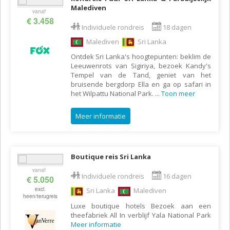
Malediven
vanaf
€ 3.458
Individuele rondreis
18 dagen
Malediven
Sri Lanka
Ontdek Sri Lanka's hoogtepunten: beklim de
Leeuwenrots van Sigiriya, bezoek Kandy's
Tempel van de Tand, geniet van het
bruisende bergdorp Ella en ga op safari in
het Wilpattu National Park.
...
Toon meer
Meer informatie
Boutique reis Sri Lanka
vanaf
Individuele rondreis
16 dagen
€ 5.050
excl.
Sri Lanka
Malediven
heen/terugreis
Luxe boutique hotels Bezoek aan een
theefabriek All In verblijf Yala National Park
Meer informatie