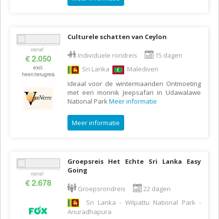
Culturele schatten van Ceylon
vanaf
Individuele rondreis
15 dagen
€ 2.050
excl.
Sri Lanka
Malediven
heen/terugreis
Ideaal voor de wintermaanden Ontmoeting
met een monnik Jeepsafari in Udawalawe
National Park
Meer informatie
Meer informatie
Groepsreis Het Echte Sri Lanka Easy
Going
vanaf
€ 2.678
Groepsrondreis
22 dagen
Sri Lanka - Wilpattu National Park -
Anuradhapura