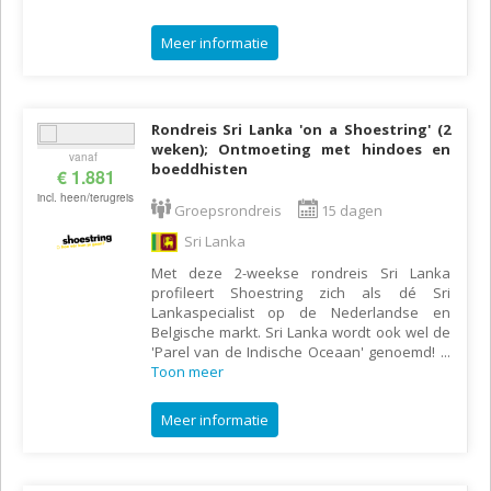
Meer informatie
Rondreis Sri Lanka 'on a Shoestring' (2
weken); Ontmoeting met hindoes en
vanaf
boeddhisten
€ 1.881
incl. heen/terugreis
Groepsrondreis
15 dagen
Sri Lanka
Met deze 2-weekse rondreis Sri Lanka
profileert Shoestring zich als dé Sri
Lankaspecialist op de Nederlandse en
Belgische markt. Sri Lanka wordt ook wel de
'Parel van de Indische Oceaan' genoemd!
...
Toon meer
Meer informatie