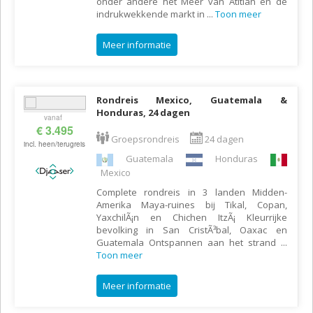
onder andere het Meer van Atitlán en de
indrukwekkende markt in
...
Toon meer
Meer informatie
Rondreis Mexico, Guatemala &
Honduras, 24 dagen
vanaf
€ 3.495
Groepsrondreis
24 dagen
incl. heen/terugreis
Guatemala
Honduras
Mexico
Complete rondreis in 3 landen Midden-
Amerika Maya-ruines bij Tikal, Copan,
YaxchilÃ¡n en Chichen ItzÃ¡ Kleurrijke
bevolking in San CristÃ³bal, Oaxac en
Guatemala Ontspannen aan het strand
...
Toon meer
Meer informatie