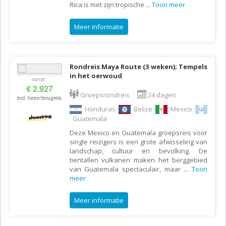
Rica is met zijn tropische
...
Toon meer
Meer informatie
Rondreis Maya Route (3 weken); Tempels
in het oerwoud
vanaf
€ 2.927
Groepsrondreis
24 dagen
incl. heen/terugreis
Honduras
Belize
Mexico
Guatemala
Deze Mexico en Guatemala groepsreis voor
single reizigers is een grote afwisseling van
landschap, cultuur en bevolking. De
tientallen vulkanen maken het berggebied
van Guatemala spectaculair, maar
...
Toon
meer
Meer informatie