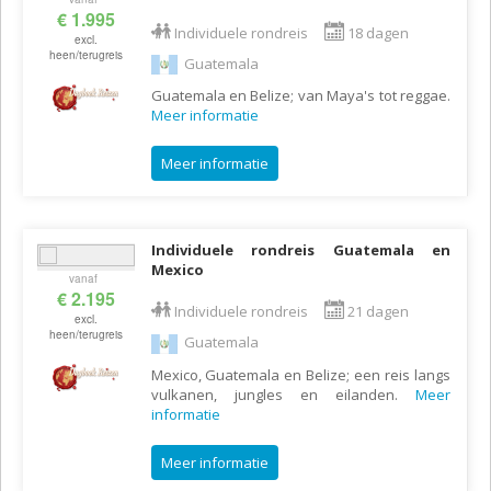
€ 1.995
Individuele rondreis
18 dagen
excl.
heen/terugreis
Guatemala
Guatemala en Belize; van Maya's tot reggae.
Meer informatie
Meer informatie
Individuele rondreis Guatemala en
Mexico
vanaf
€ 2.195
Individuele rondreis
21 dagen
excl.
heen/terugreis
Guatemala
Mexico, Guatemala en Belize; een reis langs
vulkanen, jungles en eilanden.
Meer
informatie
Meer informatie