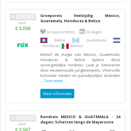
Groepsreis Veelzijdig Mexico,
Guatemala, Honduras & Belize
vanaf
€ 3.098
Groepsrondreis
20 dagen
Belize
Guatemala
Honduras
Mexico
Beleef de magie van Mexico, Guatemala,
Honduras & Belize tijdens deze
onvergetelijke rondreis. Laat je betoveren
door eeuwenoude jungletempels, sfeervolle
koloniale steden en paradijselijke stranden
...
Toon meer
Meer informatie
Rondreis MEXICO & GUATEMALA - 24
dagen; Schatten langs de Mayaroute
vanaf
€ 3.567