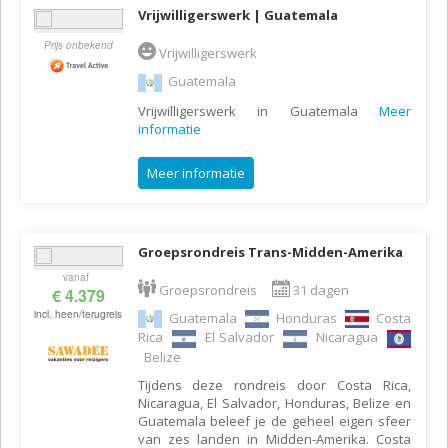
Vrijwilligerswerk | Guatemala
Prijs onbekend
Vrijwilligerswerk
Guatemala
Vrijwilligerswerk in Guatemala
Meer
informatie
Meer informatie
Groepsrondreis Trans-Midden-Amerika
vanaf
Groepsrondreis
31 dagen
€ 4.379
incl. heen/terugreis
Guatemala
Honduras
Costa
Rica
El Salvador
Nicaragua
Belize
Tijdens deze rondreis door Costa Rica,
Nicaragua, El Salvador, Honduras, Belize en
Guatemala beleef je de geheel eigen sfeer
van zes landen in Midden-Amerika. Costa