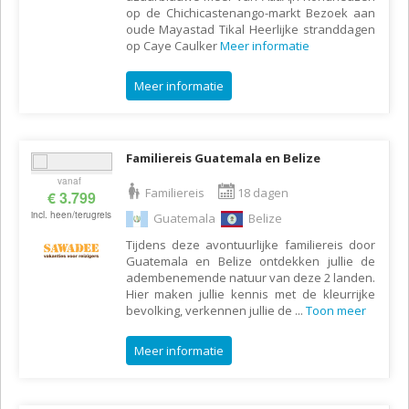
op de Chichicastenango-markt Bezoek aan
oude Mayastad Tikal Heerlijke stranddagen
op Caye Caulker
Meer informatie
Meer informatie
Familiereis Guatemala en Belize
vanaf
Familiereis
18 dagen
€ 3.799
incl. heen/terugreis
Guatemala
Belize
Tijdens deze avontuurlijke familiereis door
Guatemala en Belize ontdekken jullie de
adembenemende natuur van deze 2 landen.
Hier maken jullie kennis met de kleurrijke
bevolking, verkennen jullie de
...
Toon meer
Meer informatie