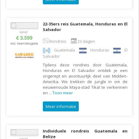
22-35ers reis Guatemala, Honduras en El
Salvador
vanaf
€ 3.599
Rondreis
23 dagen
incl. heen/terugreis
Guatemala
Honduras
El
Salvador
Tijdens deze rondreis door Guatemala,
Honduras en El Salvador ontdek je een
ongerept en avontuurlijk deel van Midden-
Amerika. We trekken de jungle in om de
eeuwenoude Maya-stad Tikal te verkennen
en
...
Toon meer
Meer informatie
Individuele rondreis Guatemala en
Belize
vanaf