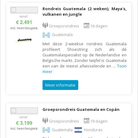
Rondreis Guatemala (2 weken); Maya's,
vulkanen en jungle
vanaf
€ 2.491
Groepsrondreis
16 dagen
incl. heen/terugreis
Guatemala
Met deze 2-weekse rondreis Guatemala
profileert Shoestring zich als dé
Guatemalaspecialist op de Nederlandse en
Belgische markt. Zonder twijfel is Guatemala
een van de meest afwisselende en
...
Toon
meer
Meer informatie
Groepsrondreis Guatemala en Copán
vanaf
Groepsrondreis
19 dagen
€ 3.199
incl. heen/terugreis
Guatemala
Honduras