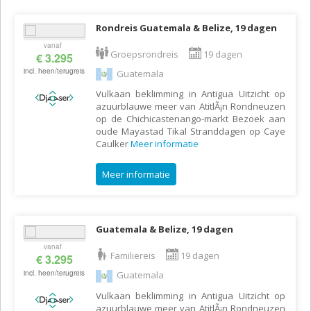
Rondreis Guatemala & Belize, 19 dagen
vanaf
Groepsrondreis
19 dagen
€ 3.295
incl. heen/terugreis
Guatemala
Vulkaan beklimming in Antigua Uitzicht op
azuurblauwe meer van AtitlÃ¡n Rondneuzen
op de Chichicastenango-markt Bezoek aan
oude Mayastad Tikal Stranddagen op Caye
Caulker
Meer informatie
Meer informatie
Guatemala & Belize, 19 dagen
vanaf
Familiereis
19 dagen
€ 3.295
incl. heen/terugreis
Guatemala
Vulkaan beklimming in Antigua Uitzicht op
azuurblauwe meer van AtitlÃ¡n Rondneuzen