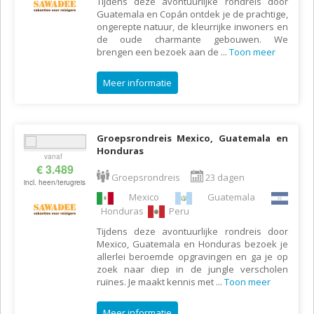
Tijdens deze avontuurlijke rondreis door
Guatemala en Copán ontdek je de prachtige,
ongerepte natuur, de kleurrijke inwoners en
de oude charmante gebouwen. We
brengen een bezoek aan de
...
Toon meer
Meer informatie
Groepsrondreis Mexico, Guatemala en
Honduras
vanaf
€ 3.489
Groepsrondreis
23 dagen
incl. heen/terugreis
Mexico
Guatemala
Honduras
Peru
Tijdens deze avontuurlijke rondreis door
Mexico, Guatemala en Honduras bezoek je
allerlei beroemde opgravingen en ga je op
zoek naar diep in de jungle verscholen
ruïnes. Je maakt kennis met
...
Toon meer
Meer informatie