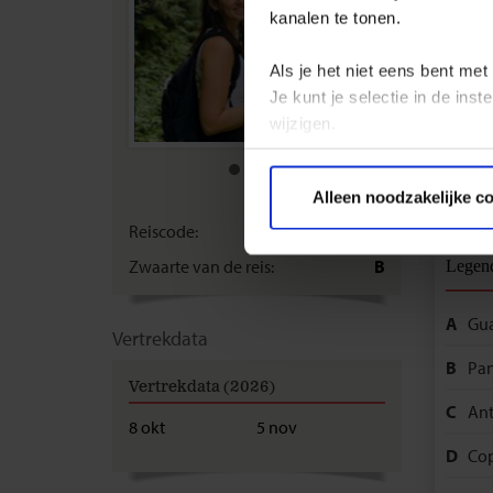
& Nicar
kanalen te tonen.
culturen
Als je het niet eens bent met
Je kunt je selectie in de in
wijzigen.
Privacy beleid
Bekij
Alleen noodzakelijke c
Reiscode:
SLA
Zwaarte van de reis:
B
Legen
A
Gua
Vertrekdata
B
Pan
Vertrekdata (2026)
C
Ant
8 okt
5 nov
D
Co