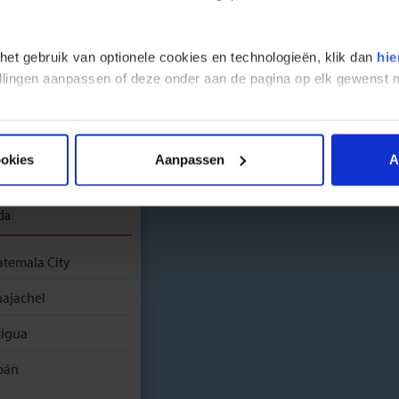
agua 3 weken betoveren door natuurschoon, indrukwekkende
 en tradities, schitterende vulkanen en koloniale steden.
BOEK
 het gebruik van optionele cookies en technologieën, klik dan
hie
stellingen aanpassen of deze onder aan de pagina op elk gewens
k de route
ookies
Aanpassen
A
da
temala City
ajachel
igua
pán