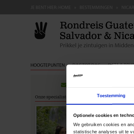
JE BENT HIER:
HOME
BESTEMMINGEN
NICA
Rondreis Guate
Salvador & Nic
Prikkel je zintuigen in Midde
HOOGTEPUNTEN
DAG TOT DAG
DATA & PRIJ
Groep
Ontdek m
Toestemming
Onze specialisten
Start je 
Atitlán 
de eeu
Optionele cookies en techn
door he
een moo
We gebruiken cookies en ande
Omete
statistische analyses uit te