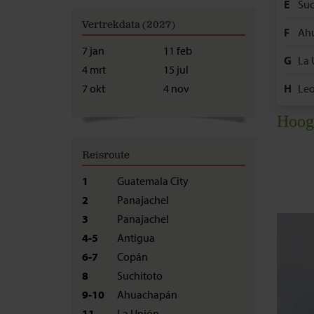
E
Suc
Vertrekdata (2027)
F
Ah
7 jan
11 feb
G
La 
4 mrt
15 jul
H
Le
7 okt
4 nov
I
Isl
Hoog
J
Gr
Reisroute
1
Guatemala City
2
Panajachel
3
Panajachel
4-5
Antigua
6-7
Copán
8
Suchitoto
9-10
Ahuachapán
11
La Unión