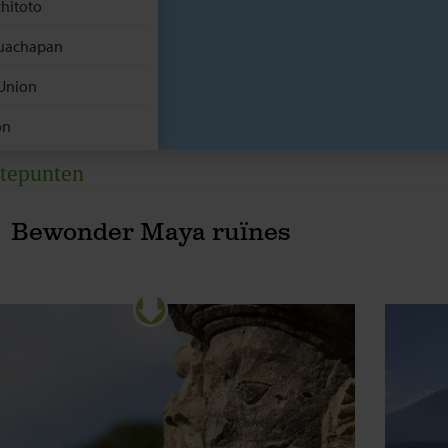
hitoto
uachapan
Union
on
a de Ometepe
tepunten
anada
Bewonder Maya ruïnes