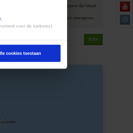
Deel van de reizigers uitgave dat lokaal
terechtkomt
Vragen die sociale impact weergeven
r
.
t moment voor de toekomst
BOEK
lle cookies toestaan