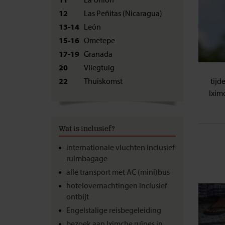
12
Las Peñitas (Nicaragua)
13-14
León
15-16
Ometepe
17-19
Granada
20
Vliegtuig
tijd
22
Thuiskomst
Ixim
Wat is inclusief?
internationale vluchten inclusief
ruimbagage
alle transport met AC (mini)bus
hotelovernachtingen inclusief
ontbijt
Engelstalige reisbegeleiding
bezoek aan Iximche ruïnes in