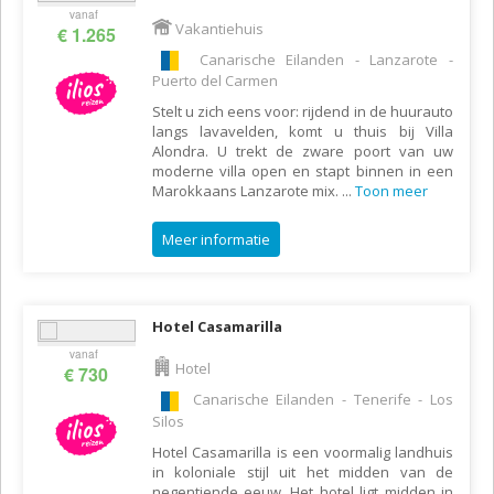
vanaf
Vakantiehuis
€ 1.265
Canarische Eilanden - Lanzarote -
Puerto del Carmen
Stelt u zich eens voor: rijdend in de huurauto
langs lavavelden, komt u thuis bij Villa
Alondra. U trekt de zware poort van uw
moderne villa open en stapt binnen in een
Marokkaans Lanzarote mix.
...
Toon meer
Meer informatie
Hotel Casamarilla
vanaf
Hotel
€ 730
Canarische Eilanden - Tenerife - Los
Silos
Hotel Casamarilla is een voormalig landhuis
in koloniale stijl uit het midden van de
negentiende eeuw. Het hotel ligt midden in