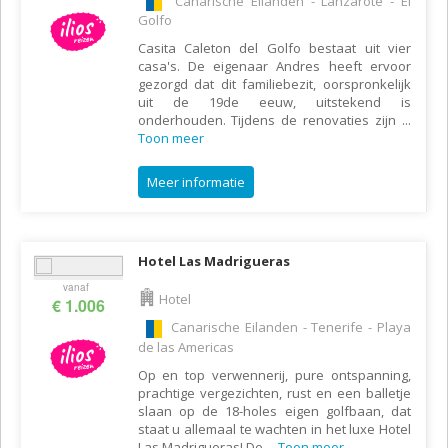
Canarische Eilanden - Lanzarote - El
Golfo
Casita Caleton del Golfo bestaat uit vier
casa's. De eigenaar Andres heeft ervoor
gezorgd dat dit familiebezit, oorspronkelijk
uit de 19de eeuw, uitstekend is
onderhouden. Tijdens de renovaties zijn
...
Toon meer
Meer informatie
Hotel Las Madrigueras
vanaf
Hotel
€ 1.006
Canarische Eilanden - Tenerife - Playa
de las Americas
Op en top verwennerij, pure ontspanning,
prachtige vergezichten, rust en een balletje
slaan op de 18-holes eigen golfbaan, dat
staat u allemaal te wachten in het luxe Hotel
Las Madrigueras! De
...
Toon meer