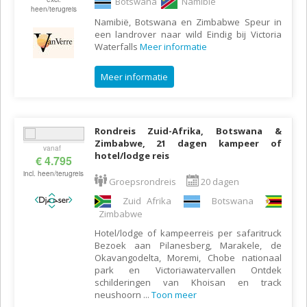
Botswana
Namibië
heen/terugreis
Namibië, Botswana en Zimbabwe Speur in
een landrover naar wild Eindig bij Victoria
Waterfalls
Meer informatie
Meer informatie
Rondreis Zuid-Afrika, Botswana &
Zimbabwe, 21 dagen kampeer of
vanaf
hotel/lodge reis
€ 4.795
incl. heen/terugreis
Groepsrondreis
20 dagen
Zuid Afrika
Botswana
Zimbabwe
Hotel/lodge of kampeerreis per safaritruck
Bezoek aan Pilanesberg, Marakele, de
Okavangodelta, Moremi, Chobe nationaal
park en Victoriawatervallen Ontdek
schilderingen van Khoisan en track
neushoorn
...
Toon meer