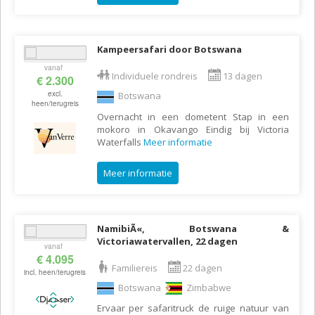
Kampeersafari door Botswana
vanaf
Individuele rondreis
13 dagen
€ 2.300
excl.
Botswana
heen/terugreis
Overnacht in een dometent Stap in een
mokoro in Okavango Eindig bij Victoria
Waterfalls
Meer informatie
Meer informatie
NamibiÃ«, Botswana &
Victoriawatervallen, 22 dagen
vanaf
€ 4.095
Familiereis
22 dagen
incl. heen/terugreis
Botswana
Zimbabwe
Ervaar per safaritruck de ruige natuur van