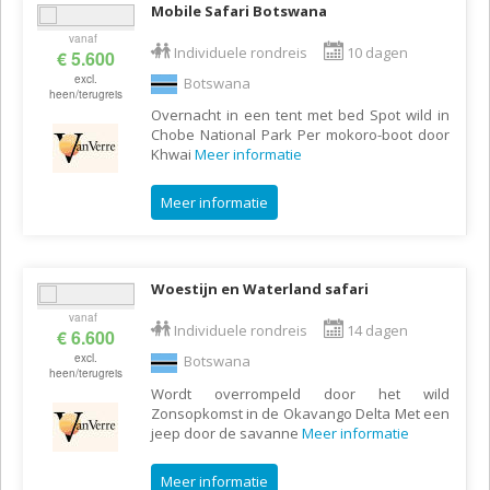
Mobile Safari Botswana
vanaf
Individuele rondreis
10 dagen
€ 5.600
excl.
Botswana
heen/terugreis
Overnacht in een tent met bed Spot wild in
Chobe National Park Per mokoro-boot door
Khwai
Meer informatie
Meer informatie
Woestijn en Waterland safari
vanaf
Individuele rondreis
14 dagen
€ 6.600
excl.
Botswana
heen/terugreis
Wordt overrompeld door het wild
Zonsopkomst in de Okavango Delta Met een
jeep door de savanne
Meer informatie
Meer informatie