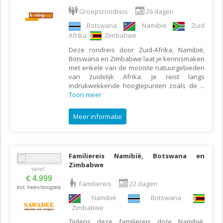
Groepsrondreis
26 dagen
Botswana
Namibië
Zuid
Afrika
Zimbabwe
Deze rondreis door Zuid-Afrika, Namibië,
Botswana en Zimbabwe laat je kennismaken
met enkele van de mooiste natuurgebieden
van zuidelijk Afrika. Je reist langs
indrukwekkende hoogtepunten zoals de
...
Toon meer
Meer informatie
Familiereis Namibië, Botswana en
Zimbabwe
vanaf
€ 4.999
Familiereis
22 dagen
incl. heen/terugreis
Namibië
Botswana
Zimbabwe
Tijdens deze familiereis door Namibië,