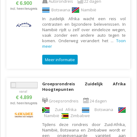
Autorondreis
22 dagen
€ 6.900
incl. heen/terugreis
Botswana
Namibië
In zuidelijk Afrika wacht een reis vol
contrasten en bijzondere belevenissen. In
Namibië rijdt u zelf over eindeloze wegen,
vaak zonder een andere auto tegen te
komen. Onderweg verandert het
...
Toon
meer
Meer informatie
Groepsrondreis Zuidelijk Afrika
Hoogtepunten
vanaf
€ 4.899
Groepsrondreis
24 dagen
incl. heen/terugreis
Zuid Afrika
Botswana
Namibië
Zimbabwe
Tijdens deze rondreis door Zuid-Afrika,
Namibië, Botswana en Zimbabwe wordt er
een ongeëvenaarde variëteit aan