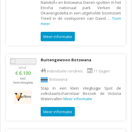
NamibiÃ« en Botswana Dieren spotten in het
Etosha nationaal park Verken de
Okavengodelta in een uitgeholde boomstam
Treed in de voetsporen van David
...
Toon
meer
Meer informatie
Buitengewoon Botswana
vanaf
Individuele rondreis
11 dagen
€ 6.100
excl.
Botswana
heen/terugreis
Stap in een klein vliegtuigje Spot de
volkstaartscharrelaar Bezoek de Victoria
Watervallen
Meer informatie
Meer informatie