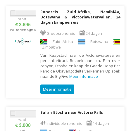
Rondreis Zuid-Afrika, NamibiÃ«,
Botswana & Victoriawatervallen, 24
vanaf
dagen kampeerreis
€ 3.695
incl. heen/terugreis
Groepsrondreis
24 dagen
Zuid Afrika
Botswana
Zimbabwe
Van Kaapstad naar de Victoriawatervallen
per safaritruck Bezoek aan o.a. Fish river
canyon, Etosha en kaap de Goede Hoop Per
kano de Okavangodelta verkennen Op zoek
naar de Big Five
Meer informatie
Meer informatie
Safari Etosha naar Victoria Falls
vanaf
Individuele rondreis
14 dagen
€ 3.000
excl.