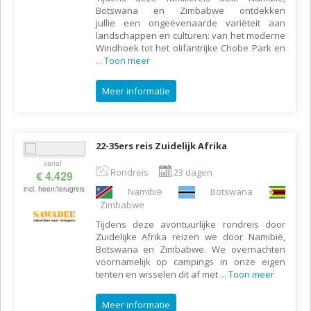
Botswana en Zimbabwe ontdekken
jullie een ongeëvenaarde variëteit aan
landschappen en culturen: van het moderne
Windhoek tot het olifantrijke Chobe Park en
...
Toon meer
Meer informatie
22-35ers reis Zuidelijk Afrika
vanaf
Rondreis
23 dagen
€ 4.429
incl. heen/terugreis
Namibië
Botswana
Zimbabwe
Tijdens deze avontuurlijke rondreis door
Zuidelijke Afrika reizen we door Namibië,
Botswana en Zimbabwe. We overnachten
voornamelijk op campings in onze eigen
tenten en wisselen dit af met
...
Toon meer
Meer informatie