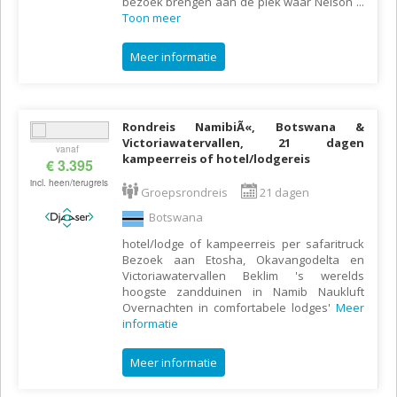
bezoek brengen aan de plek waar Nelson
...
Toon meer
Meer informatie
Rondreis NamibiÃ«, Botswana &
Victoriawatervallen, 21 dagen
vanaf
kampeerreis of hotel/lodgereis
€ 3.395
incl. heen/terugreis
Groepsrondreis
21 dagen
Botswana
hotel/lodge of kampeerreis per safaritruck
Bezoek aan Etosha, Okavangodelta en
Victoriawatervallen Beklim 's werelds
hoogste zandduinen in Namib Naukluft
Overnachten in comfortabele lodges'
Meer
informatie
Meer informatie