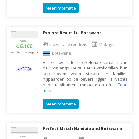
Meer informatie
Explore Beautiful Botswana
vanaf
Individuele rondreis
11 dagen
€ 5.100
incl. heen/terugreis
Botswana
Varend over de kronkelende kanalen van
de Okavango Delta ziet u krokodillen hun
kop boven water steken en families
nijlpaarden op de oevers liggen. ’s Nachts
hoort u olifanten trompetteren en
...
Toon
meer
Meer informatie
Perfect Match Namibia and Botswana
vanaf