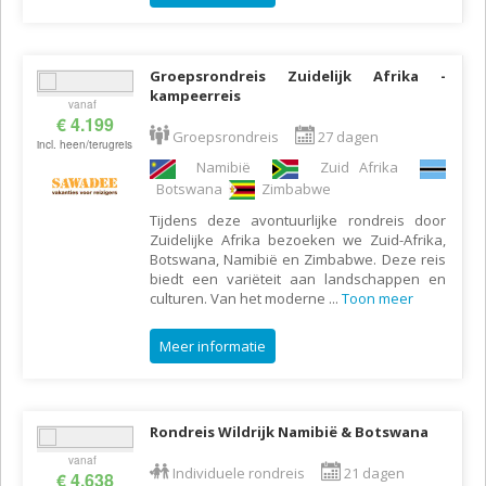
Groepsrondreis Zuidelijk Afrika -
kampeerreis
vanaf
€ 4.199
Groepsrondreis
27 dagen
incl. heen/terugreis
Namibië
Zuid Afrika
Botswana
Zimbabwe
Tijdens deze avontuurlijke rondreis door
Zuidelijke Afrika bezoeken we Zuid-Afrika,
Botswana, Namibië en Zimbabwe. Deze reis
biedt een variëteit aan landschappen en
culturen. Van het moderne
...
Toon meer
Meer informatie
Rondreis Wildrijk Namibië & Botswana
vanaf
Individuele rondreis
21 dagen
€ 4.638