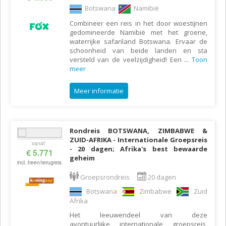
Botswana
Namibië
Combineer een reis in het door woestijnen
gedomineerde Namibië met het groene,
waterrijke safariland Botswana. Ervaar de
schoonheid van beide landen en sta
versteld van de veelzijdigheid! Een
...
Toon
meer
Meer informatie
Rondreis BOTSWANA, ZIMBABWE &
ZUID-AFRIKA - Internationale Groepsreis
vanaf
- 20 dagen; Afrika's best bewaarde
€ 5.771
geheim
incl. heen/terugreis
Groepsrondreis
20 dagen
Botswana
Zimbabwe
Zuid
Afrika
Het leeuwendeel van deze
avontuurlijke internationale groepsreis,