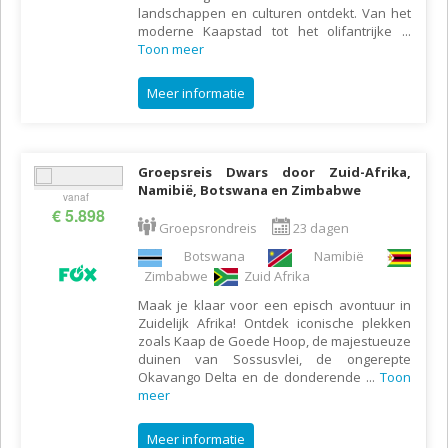
landschappen en culturen ontdekt. Van het
moderne Kaapstad tot het olifantrijke
...
Toon meer
Meer informatie
Groepsreis Dwars door Zuid-Afrika,
Namibië, Botswana en Zimbabwe
vanaf
€ 5.898
Groepsrondreis
23 dagen
Botswana
Namibië
Zimbabwe
Zuid Afrika
Maak je klaar voor een episch avontuur in
Zuidelijk Afrika! Ontdek iconische plekken
zoals Kaap de Goede Hoop, de majestueuze
duinen van Sossusvlei, de ongerepte
Okavango Delta en de donderende
...
Toon
meer
Meer informatie