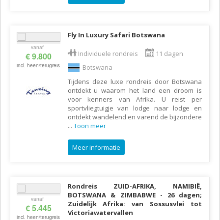
Fly In Luxury Safari Botswana
vanaf
Individuele rondreis
11 dagen
€ 9.800
incl. heen/terugreis
Botswana
Tijdens deze luxe rondreis door Botswana
ontdekt u waarom het land een droom is
voor kenners van Afrika. U reist per
sportvliegtuigje van lodge naar lodge en
ontdekt wandelend en varend de bijzondere
...
Toon meer
Meer informatie
Rondreis ZUID-AFRIKA, NAMIBIË,
BOTSWANA & ZIMBABWE - 26 dagen;
vanaf
Zuidelijk Afrika: van Sossusvlei tot
€ 5.445
Victoriawatervallen
incl. heen/terugreis