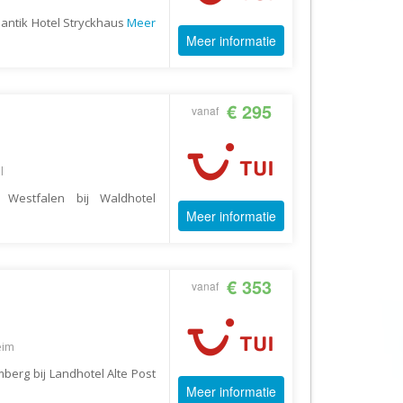
AV-Tours & Safaris
antik Hotel Stryckhaus
Meer
Meer informatie
Aves Travels
Barrio Life
BBI Travel
€ 295
vanaf
Beaches
Bebsy
l
BeenInAsia
 Westfalen bij Waldhotel
Belvilla
Meer informatie
Best of Travel
Beter-uit
€ 353
vanaf
Better Places
BoerenBed
eim
Bolsjoj Reizen
erg bij Landhotel Alte Post
BON travel
Meer informatie