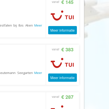
€ 145
vanaf
CruiseReizen.nl
Crystal Wings Holidays
Cuba4all Reizen
stfalen bij Ibis Aken
Meer
Dades Reizen
Meer informatie
Dagboek Reizen
De Jong Intra Vakanties
€ 383
vanaf
Djoser
DLX Travel
DOE reizen
 Reutemann Seegarten
Meer
DP Reizen
Meer informatie
Dreamlines
DrieTour
€ 287
Eastpackers
vanaf
Easy Israel Reizen