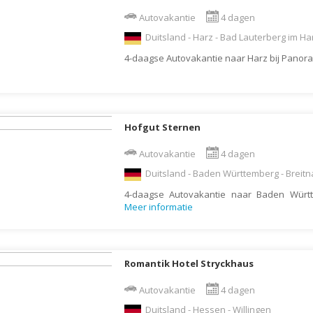
Armenië
Familiereis
Autovakantie
4 dagen
Aruba
Fietsvakantie
Duitsland - Harz - Bad Lauterberg im Ha
Australië
Fly and Drive
4-daagse Autovakantie naar Harz bij Panor
Azerbeidzjan
Formule 1 reis
Bahama's
Fotoreis
Bahrein
Golfvakantie
Hofgut Sternen
Barbados
Groepsrondreis
België
Autovakantie
4 dagen
Hotel
Duitsland - Baden Württemberg - Breitn
Belize
Individuele rondrei
4-daagse Autovakantie naar Baden Württ
Benin
Jongerenvakantie
Meer informatie
Bermuda
Kampeervakantie
Bhutan
Kerstreis
Bolivia
Motorreis
Romantik Hotel Stryckhaus
Bonaire
Muziekreis
Autovakantie
4 dagen
Bosnië en Herzegovina
Natuurreis
Duitsland - Hessen - Willingen