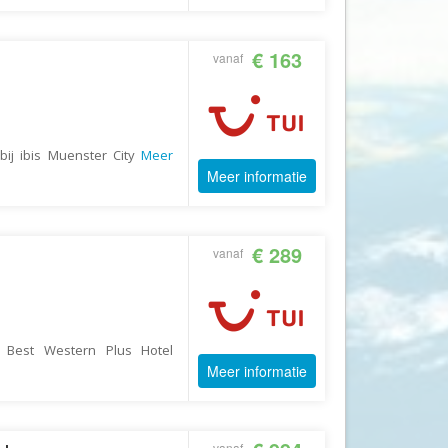
GoFun
GoGo
€ 163
vanaf
Golfreizen.nu
Golftime
GoMundo
ij ibis Muenster City
Meer
Groove-X
Meer informatie
Happyhome
Headliner Travel
€ 289
vanaf
Heart of Argentina Travel
Hillwalk Tours
Hogenboom Vakantieparken
 Best Western Plus Hotel
Hotelspecials
Meer informatie
House of Britain
HT Wandelreizen
Ihlosi Travel
vanaf