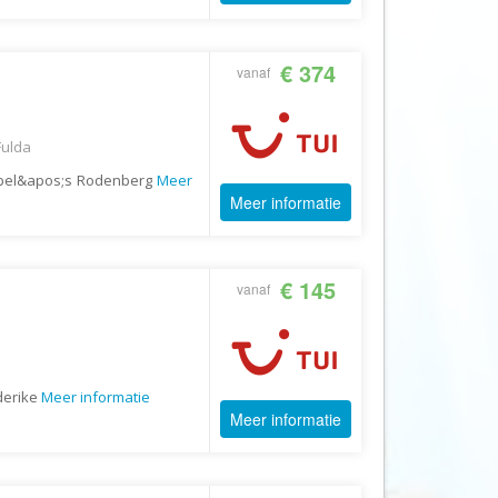
Booking.com
Budget Safari
€ 374
vanaf
Bungalows.nl
By June
Campings.com
Fulda
Canvas Holidays
öbel&apos;s Rodenberg
Meer
Meer informatie
Captain Africa
Caribbean.nl
Center Parcs
€ 145
vanaf
Chalet.nl
Charlie's Travels
Cirkel
derike
Meer informatie
Meer informatie
Club Med
Corendon
Cruise Travel