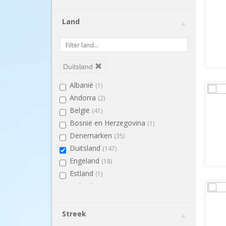
Land
Duitsland
Albanië
(1)
Andorra
(2)
België
(41)
Bosnië en Herzegovina
(1)
Denemarken
(35)
Duitsland
(147)
Engeland
(18)
Estland
(1)
Finland
(1)
Frankrijk
(187)
Griekenland
(2)
Streek
Hongarije
(2)