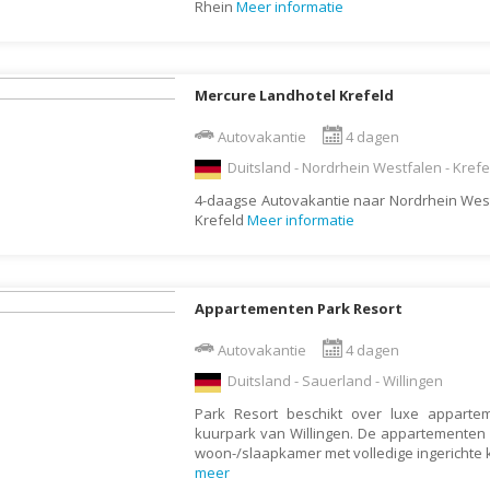
Rhein
Meer informatie
Letland
Liechtenstein
Mercure Landhotel Krefeld
Litouwen
Luxemburg
Autovakantie
4 dagen
Macedonië
Duitsland - Nordrhein Westfalen - Krefe
Madagaskar
4-daagse Autovakantie naar Nordrhein West
Krefeld
Meer informatie
Malawi
Malediven
Maleisië
Appartementen Park Resort
Malta
Autovakantie
4 dagen
Marokko
Duitsland - Sauerland - Willingen
Martinique
Park Resort beschikt over luxe apparte
kuurpark van Willingen. De appartementen 
Mauritius
woon-/slaapkamer met volledige ingerichte k
Mexico
meer