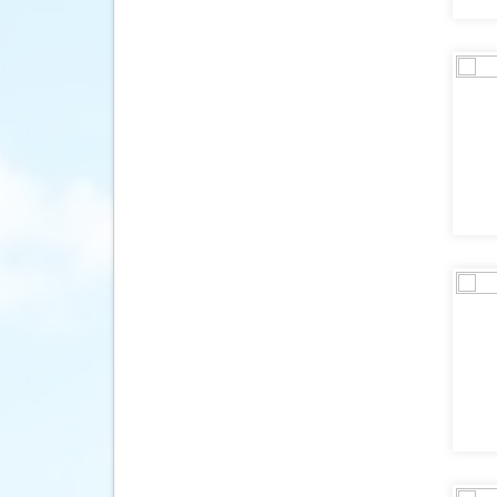
Tsjechië
(2)
Wales
(3)
Zweden
(11)
Zwitserland
(41)