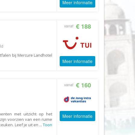
Meer informatie
Fair2.travel
Familieavontuur
€ 188
vanaf
Family Tours
FD Travel Group
Fiets-Fun
ld
Fietsrelax
falen bij Mercure Landhotel
Meer informatie
Five Star Verrassingsreizen
Fletcher
FlexToursKreta
€ 160
vanaf
Forza Voetbalreizen
FOX
FreeSun
menten met uitzicht op het
Meer informatie
zijn voorzien van een ruime
Fru Amundsen
euken. Leef je uit en
...
Toon
Go4Camp