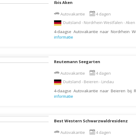
Ibis Aken
Galapagos Eilanden
Autovakantie
4 dagen
Gambia
Duitsland - Nordrhein Westfalen - Aken
Georgië
4-daagse Autovakantie naar Nordrhein We
Ghana
informatie
Granada
Griekenland
Reutemann Seegarten
Groenland
Guadeloupe
Autovakantie
4 dagen
Duitsland - Beieren - Lindau
Guatemala
4-daagse Autovakantie naar Beieren bij
Honduras
informatie
Hongarije
Ierland
IJsland
Best Western Schwarzwaldresidenz
India
Autovakantie
4 dagen