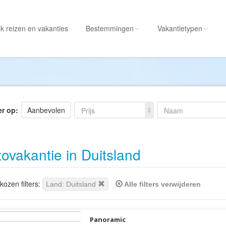
k reizen
en vakanties
Bestemmingen
Vakantietypen
Alle bestemmingen
Alle vakantietypen
Albanië
Actieve vakantie
Amerika
Autorondreis
er op:
Aanbevolen
Prijs
Naam
Amerikaanse
Autovakantie
Maagdeneilanden
Camperreis
ovakantie in Duitsland
Andorra
Cruise
Angola
Culinaire vakantie
Antarctica
Culturele vakantie
ozen filters:
Land: Duitsland
Alle filters verwijderen
Antigua en Barbuda
Duik/snorkelvakant
Argentinië
Excursiereis
Panoramic