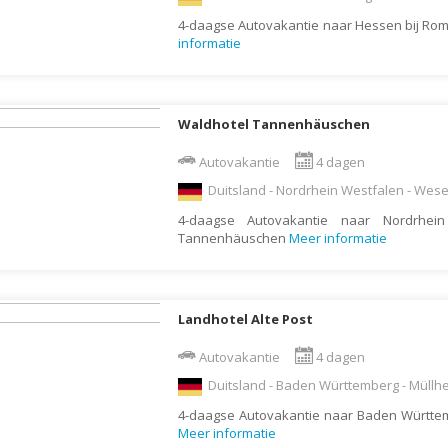
Botswana
Oud & Nieuw reis
4-daagse Autovakantie naar Hessen bij Rom
informatie
Brazilië
Pretpark
Britse Maagdeneilanden
Rondreis
Bulgarije
Safari
Waldhotel Tannenhäuschen
Cambodja
Singlereis
Autovakantie
4 dagen
Canada
Sportreis
Duitsland - Nordrhein Westfalen - Wese
Canarische Eilanden
Stedentrip
4-daagse Autovakantie naar Nordrhein
Chili
Taalcursus
Tannenhäuschen
Meer informatie
China
Thema vakanties
Colombia
Vakantiehuis
Landhotel Alte Post
Costa Rica
Vakantiepark
Autovakantie
4 dagen
Cuba
Vogelreis
Duitsland - Baden Württemberg - Müllh
Curaçao
Vrijwilligerswerk
4-daagse Autovakantie naar Baden Württemb
Cyprus
Wandelvakantie
Meer informatie