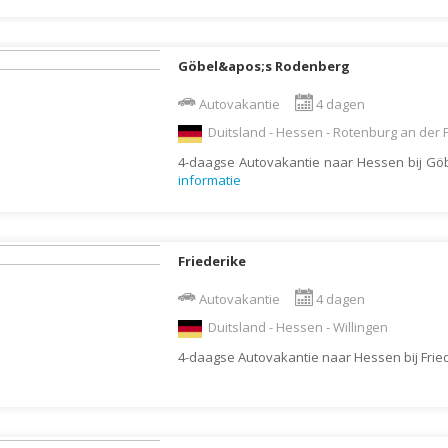
Denemarken
Wellness vakantie
Dominica
Winterreis
Göbel&apos;s Rodenberg
Dominicaanse Republiek
Wintersport
Duitsland
Zonvakantie
Autovakantie
4 dagen
Ecuador
Duitsland - Hessen - Rotenburg an der 
Egypte
4-daagse Autovakantie naar Hessen bij G
informatie
El Salvador
Engeland
Estland
Friederike
Faeröer
Autovakantie
4 dagen
Fiji
Duitsland - Hessen - Willingen
Filipijnen
4-daagse Autovakantie naar Hessen bij Frie
Finland
Frankrijk
Frans-Guyana