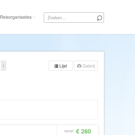
Reisorganisaties
Alle reisorganisaties
333travel
50 States Travel
Lijst
Galerij
ACSI Kampeerreizen
Activity International
Adam Voyages
Ado Travel
Aeroglobe International
ie
Africa Wildlife Safaris
African Travels
€ 280
vanaf