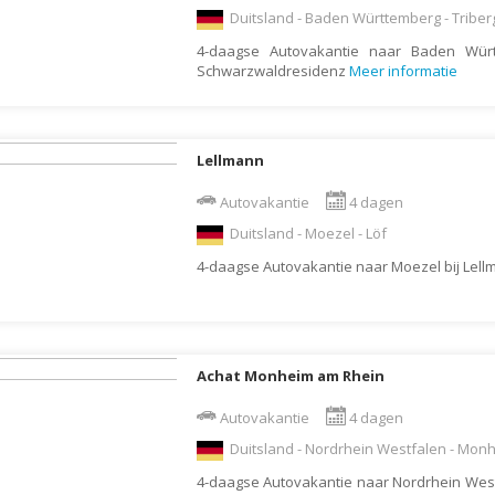
Indonesië
Duitsland - Baden Württemberg - Triber
Israël
4-daagse Autovakantie naar Baden Würt
Schwarzwaldresidenz
Meer informatie
Italië
Jamaica
Japan
Lellmann
Jordanië
Autovakantie
4 dagen
Kaaimaneilanden
Duitsland - Moezel - Löf
Kaapverdië
4-daagse Autovakantie naar Moezel bij Lel
Kazachstan
Kenia
Kirgizië (Kirgizstan)
Achat Monheim am Rhein
Koeweit
Autovakantie
4 dagen
Kroatië
Duitsland - Nordrhein Westfalen - Mon
Laos
4-daagse Autovakantie naar Nordrhein Wes
Lesotho