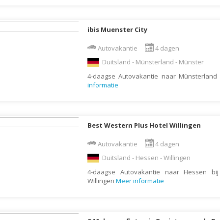
Moldavië
Monaco
ibis Muenster City
Mongolië
Autovakantie
4 dagen
Montenegro
Duitsland - Münsterland - Münster
Mozambique
4-daagse Autovakantie naar Münsterland b
Myanmar
informatie
Namibië
Nederland
Best Western Plus Hotel Willingen
Nepal
Nicaragua
Autovakantie
4 dagen
Duitsland - Hessen - Willingen
Nieuw Zeeland
4-daagse Autovakantie naar Hessen bij
Noorwegen
Willingen
Meer informatie
Oeganda
Oezbekistan
Oman