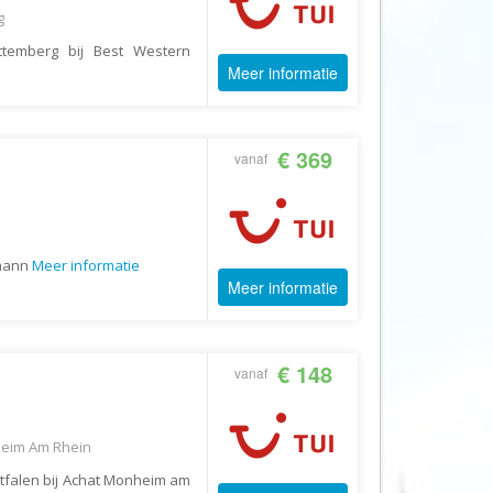
Echt Ierland
g
Effeweg
temberg bij Best Western
Meer informatie
Egypt Unexpected Reizen
Eigen-Wijze Reizen
Eilandhoppen op Maat
€ 369
vanaf
Eliza was here
Equipovoetbalreizen
Ervaar Reizen
lmann
Meer informatie
Eshi Eco Travel
Meer informatie
Expedia
Experience Nubia
€ 148
vanaf
ExperienceTravel
Exploring Colombia
heim Am Rhein
Extracamp holidays
tfalen bij Achat Monheim am
Eye4cycling