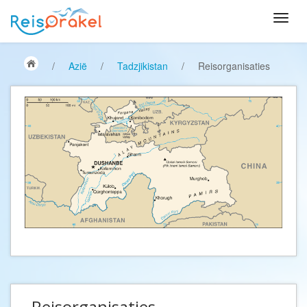
/
Azië
/
Tadzjikistan
/
Reisorganisaties
Reisorganisaties