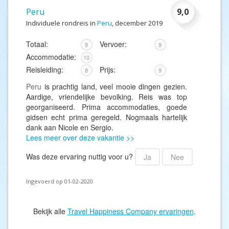
Peru
9,0
Individuele rondreis in
Peru
, december 2019
Totaal:
Vervoer:
9
9
Accommodatie:
10
Reisleiding:
Prijs:
8
9
Peru
is prachtig land, veel mooie dingen gezien.
Aardige, vriendelijke bevolking. Reis was top
georganiseerd. Prima accommodaties, goede
gidsen echt prima geregeld. Nogmaals hartelijk
dank aan Nicole en Sergio.
Lees meer over deze vakantie >>
Was deze ervaring nuttig voor u?
Ja
Nee
Ingevoerd op 01-02-2020
Bekijk alle
Travel Happiness Company ervaringen
.