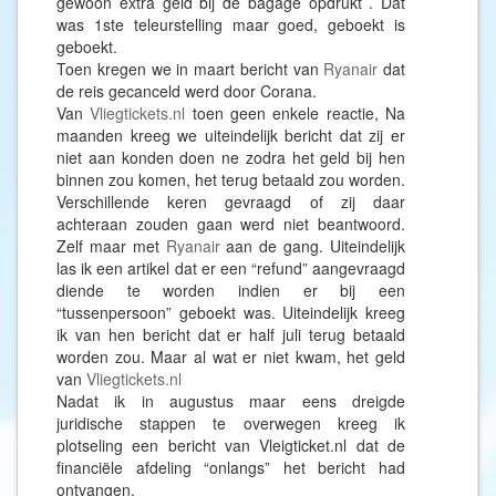
gewoon extra geld bij de bagage opdrukt . Dat
was 1ste teleurstelling maar goed, geboekt is
geboekt.
Toen kregen we in maart bericht van
Ryanair
dat
de reis gecanceld werd door Corana.
Van
Vliegtickets.nl
toen geen enkele reactie, Na
maanden kreeg we uiteindelijk bericht dat zij er
niet aan konden doen ne zodra het geld bij hen
binnen zou komen, het terug betaald zou worden.
Verschillende keren gevraagd of zij daar
achteraan zouden gaan werd niet beantwoord.
Zelf maar met
Ryanair
aan de gang. Uiteindelijk
las ik een artikel dat er een “refund” aangevraagd
diende te worden indien er bij een
“tussenpersoon” geboekt was. Uiteindelijk kreeg
ik van hen bericht dat er half juli terug betaald
worden zou. Maar al wat er niet kwam, het geld
van
Vliegtickets.nl
Nadat ik in augustus maar eens dreigde
juridische stappen te overwegen kreeg ik
plotseling een bericht van Vleigticket.nl dat de
financiële afdeling “onlangs” het bericht had
ontvangen.