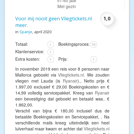
51-60 jaar
Met gezin
Voor mij nooit geen Vliegtickets.nl
1,0
meer.
in
Spanje
, april 2020
Totaal:
Boekingsproces:
1
10
Klantenservice:
1
Extra kosten:
Prijs:
1
1
In november 2019 een reis voor 8 personen naar
Mallorca geboekt via
Vliegtickets.nl
. We zouden
vliegen met Lauda (is
Ryanair
)., Netto prijs €
1.997,00 exclusief € 29,00 Boekingskosten en €
14,99 volledig servicepakket. Kreeg van
Ryanair
een bevestiging dat geboekt en betaald was.. €
1.862,00.
Verschil van bijna € 180,00 inclusief dus de
betaalde Boekingskosten en Servicepakket, . Na
verschillende mails kreeg uiteindelijk een heel
lulverhaal maar kwam er achter dat
Vliegtickets.nl