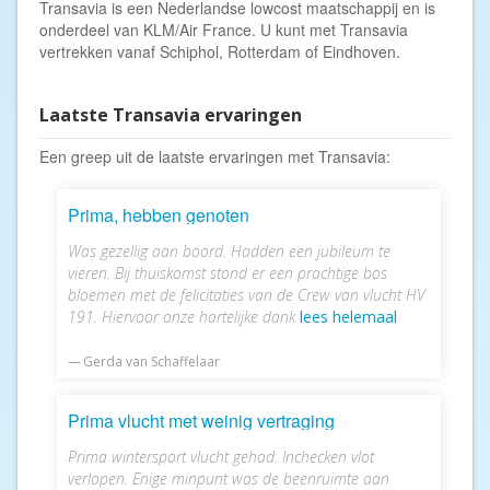
Transavia is een Nederlandse lowcost maatschappij en is
onderdeel van KLM/Air France. U kunt met Transavia
vertrekken vanaf Schiphol, Rotterdam of Eindhoven.
Laatste Transavia ervaringen
Een greep uit de laatste ervaringen met Transavia:
Prima, hebben genoten
Was gezellig aan boord. Hadden een jubileum te
vieren. Bij thuiskomst stond er een prachtige bos
bloemen met de felicitaties van de Crew van vlucht HV
191. Hiervoor onze hartelijke dank
lees helemaal
Gerda van Schaffelaar
Prima vlucht met weinig vertraging
Prima wintersport vlucht gehad. Inchecken vlot
verlopen. Enige minpunt was de beenruimte aan