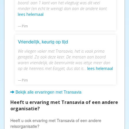
boord: aan 1 kant van het vliegtuig was dit veel
minder (en echt te weinig) dan aan de andere kant.
lees helemaal
Pim
Vriendelijk, keurig op tijd
We vliegen vaker met Transavia, het is vaak prima
geregeld. Zo ook deze keer. De mensen aan boord
waren vriendelijk, de beenruimte was ietsje meer dan
op de heenreis met Easyjet, dus dat is...
lees helemaal
Pim
Bekijk alle ervaringen met Transavia
Heeft u ervaring met Transavia of een andere
organisatie?
Heeft u ook ervaring met Transavia of een andere
reisorganisatie?