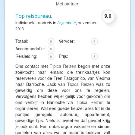
Met partner
Top reisbureau.
9,0
Individuele rondreis in
Argentinië
, november
2013
Totaal:
Vervoer:
9
9
Accommodatie:
8
Reisleiding:
Prijs:
9
8
Ons contact met
Tipica Reizen
begon met onze
zoektocht naar iemand die treinkaartjes kon
reserveren voor de Tren Patagonico, van Viedma
naar Bariloche. Jack van
Tipica Reizen
was zo
geweldig om deze voor ons te regelen.
Vervolgens hebben wij er gelijk voor gekozen om
ons verblijf in Bariloche via
Tipica Reizen
te
organiseren. Wat een goede keuze: alles tot in de
puntjes geregeld, autohuur, appartement,
geweldige tips. Niets is teveel en dat gevoel krijg
je ook echt. Een onbezorgde vakantie en simpel
genieten van alles wat er maar te beleven valt