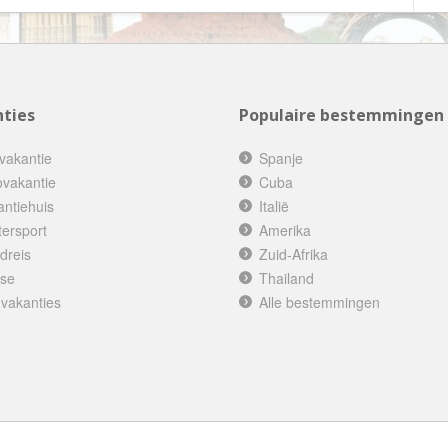
Botswana
Oud & Nieuw reis
Brazilië
Pretpark
Britse Maagdeneilanden
Rondreis
Bulgarije
ties
Populaire bestemmingen
Safari
Cambodja
Singlereis
vakantie
Spanje
Canada
Sportreis
ovakantie
Cuba
antiehuis
Canarische Eilanden
Italië
Stedentrip
tersport
Amerika
Chili
Taalcursus
dreis
Zuid-Afrika
China
Thema vakanties
ise
Thailand
Colombia
Vakantiehuis
 vakanties
Alle bestemmingen
Costa Rica
Vakantiepark
Cuba
Vogelreis
Curaçao
Vrijwilligerswerk
Cyprus
Wandelvakantie