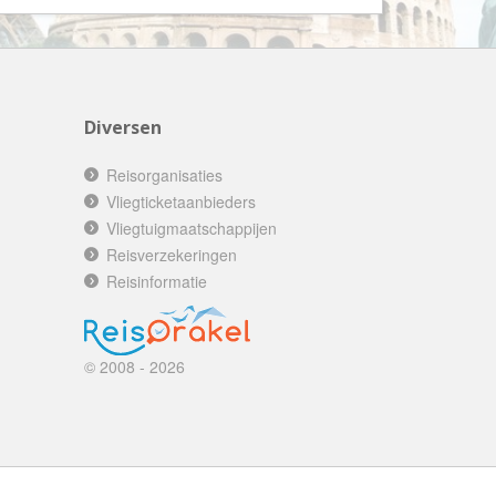
AV-Tours & Safaris
Aves Travels
Barrio Life
BBI Travel
Diversen
Beaches
Reisorganisaties
Bebsy
Vliegticketaanbieders
Vliegtuigmaatschappijen
BeenInAsia
Reisverzekeringen
Belvilla
Reisinformatie
Best of Travel
Beter-uit
Better Places
© 2008 - 2026
BoerenBed
Bolsjoj Reizen
BON travel