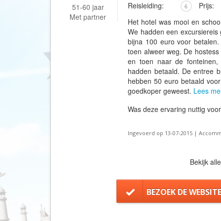
Reisleiding:
Prijs:
51-60 jaar
6
Met partner
Het hotel was mooi en schoon
We hadden een excursiereis 
bijna 100 euro voor betalen
toen alweer weg. De hostess wi
en toen naar de fonteinen,
hadden betaald. De entree bl
hebben 50 euro betaald voor
goedkoper geweest.
Lees mee
Was deze ervaring nuttig voo
Ingevoerd op 13-07-2015 | Accommod
Bekijk all
BEZOEK DE WEBSIT