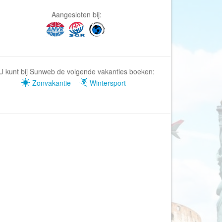
Afrika Reisopmaat
Aangesloten bij:
Airbnb
Aktiva Tours
Allcamps
Alltours
U kunt bij Sunweb de volgende vakanties boeken:
Alpenreizen
Zonvakantie
Wintersport
Ander Licht Reizen
ANWB Camping
s
ANWB Vakantie
Arctic Adventure Expedities
AsiaDirect
Askja Reizen
Atma Asia Travel
Atma Reizen
Autoreiswinkel.nl