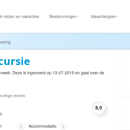
k reizen
en vakanties
Bestemmingen
Vakantietypen
Alle bestemmingen
Alle vakantietypen
varing
Albanië
Actieve vakantie
cursie
Amerika
Autorondreis
Amerikaanse
Autovakantie
unweb
. Deze is ingevoerd op 13-07-2015 en gaat over de
Maagdeneilanden
Camperreis
Andorra
Cruise
Angola
Culinaire vakantie
nuttige review.
Antarctica
Culturele vakantie
8,0
Antigua en Barbuda
Duik/snorkelvakant
15
Argentinië
Excursiereis
r:
Accommodatie:
8
8