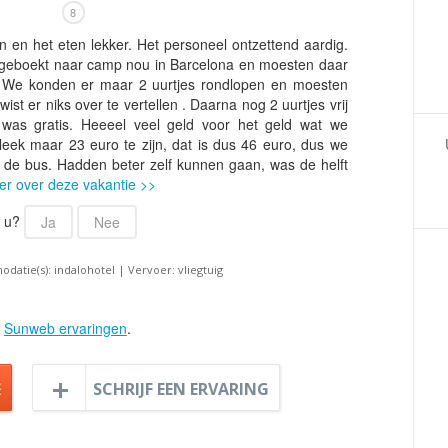
Armenië
Familiereis
8
Aruba
Fietsvakantie
 en het eten lekker. Het personeel ontzettend aardig.
geboekt naar camp nou in Barcelona en moesten daar
Australië
Fly and Drive
. We konden er maar 2 uurtjes rondlopen en moesten
Azerbeidzjan
Formule 1 reis
st er niks over te vertellen . Daarna nog 2 uurtjes vrij
 was gratis. Heeeel veel geld voor het geld wat we
Bahama's
Fotoreis
eek maar 23 euro te zijn, dat is dus 46 euro, dus we
Bahrein
Golfvakantie
 de bus. Hadden beter zelf kunnen gaan, was de helft
r over deze vakantie >>
Barbados
Groepsrondreis
België
r u?
Hotel
Ja
Nee
Belize
Individuele rondrei
atie(s): indalohotel | Vervoer: vliegtuig
Benin
Jongerenvakantie
Bermuda
Kampeervakantie
e
Sunweb ervaringen
.
Bhutan
Kerstreis
Bolivia
Motorreis
E
SCHRIJF EEN ERVARING
Bonaire
Muziekreis
Bosnië en Herzegovina
Natuurreis