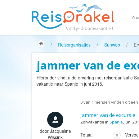
Zoe
/
Reisorganisaties
/
Sunweb
/
Er
jammer van de ex
Hieronder vindt u de ervaring met reisorganisatie
S
vakantie naar Spanje in juni 2015.
0
van
1
mensen vinden dit een 
Jammer van de excursie
Zonvakantie in
Spanje
, juni 20
door
Jacqueline
Totaal:
Vervoe
8
Wissink