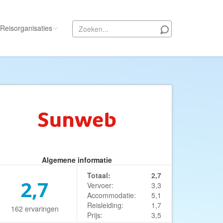
Reisorganisaties
Alle reisorganisaties
333travel
50 States Travel
ACSI Kampeerreizen
Activity International
Adam Voyages
Algemene informatie
Ado Travel
Totaal:
2,7
Aeroglobe International
2,7
Vervoer:
3,3
ie
Africa Wildlife Safaris
Accommodatie:
5,1
Reisleiding:
1,7
162 ervaringen
African Travels
Prijs:
3,5