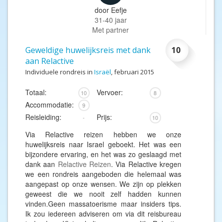
door
Eefje
31-40 jaar
Met partner
Geweldige huwelijksreis met dank
10
aan Relactive
Individuele rondreis in
Israël
, februari 2015
Totaal:
Vervoer:
10
8
Accommodatie:
9
Reisleiding:
Prijs:
-
10
Via Relactive reizen hebben we onze
huwelijksreis naar Israel geboekt. Het was een
bijzondere ervaring, en het was zo geslaagd met
dank aan
Relactive Reizen
. Via Relactive kregen
we een rondreis aangeboden die helemaal was
aangepast op onze wensen. We zijn op plekken
geweest die we nooit zelf hadden kunnen
vinden.Geen massatoerisme maar insiders tips.
Ik zou iedereen adviseren om via dit reisbureau