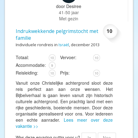
door
Desiree
41-50 jaar
Met gezin
Indrukwekkende pelgrimstocht met
10
familie
Individuele rondreis in
Israël
, december 2013
Totaal:
Vervoer:
10
10
Accommodatie:
9
Reisleiding:
Prijs:
10
10
Vanuit onze Christelijke achtergrond sloot deze
reis perfect aan aan onze wensen. Het
Bijbelverhaal is gaan leven vanuit zijn historisch
culturele achtergrond. Een prachtig land met een
rijke geschiedenis, boeiende mensen. Door deze
organisatie gerealiseerd voor ons. Voor iedereen
een echte aanrader.
Lees meer over deze
vakantie >>
Was deze ervaring nuttig voor u?
Ja
Nee