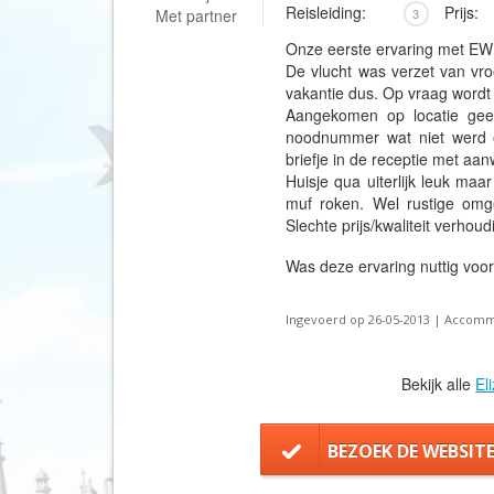
Reisleiding:
Prijs:
Met partner
3
Onze eerste ervaring met EWH
De vlucht was verzet van vr
vakantie dus. Op vraag wordt
Aangekomen op locatie gee
noodnummer wat niet werd o
briefje in de receptie met aa
Huisje qua uiterlijk leuk ma
muf roken. Wel rustige omge
Slechte prijs/kwaliteit verhou
Was deze ervaring nuttig voo
Ingevoerd op 26-05-2013 | Accommo
Bekijk alle
El
BEZOEK DE WEBSIT