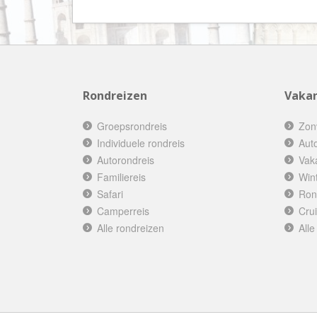
Rondreizen
Vakan
Groepsrondreis
Zon
Individuele rondreis
Aut
Autorondreis
Vak
Familiereis
Win
Safari
Ron
Camperreis
Cru
Alle rondreizen
Alle