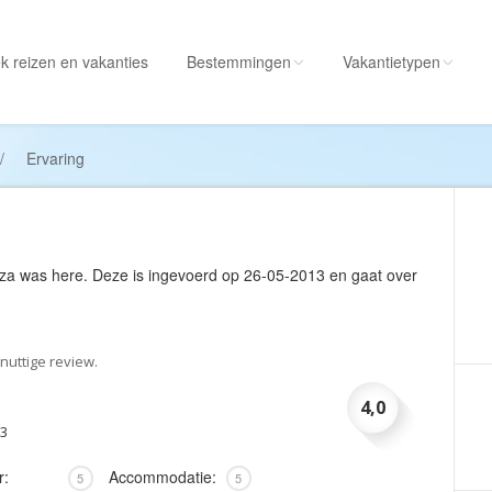
k reizen
en vakanties
Bestemmingen
Vakantietypen
Alle bestemmingen
Alle vakantietypen
/
Ervaring
Albanië
Actieve vakantie
Amerika
Autorondreis
Amerikaanse
Autovakantie
iza was here
. Deze is ingevoerd op 26-05-2013 en gaat over
Maagdeneilanden
Camperreis
Andorra
Cruise
Angola
Culinaire vakantie
nuttige review.
Antarctica
Culturele vakantie
4,0
Antigua en Barbuda
Duik/snorkelvakant
13
Argentinië
Excursiereis
r:
Accommodatie:
5
5