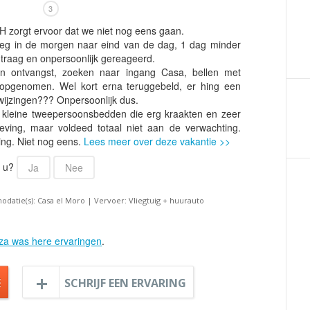
Armenië
Familiereis
3
Aruba
Fietsvakantie
 zorgt ervoor dat we niet nog eens gaan.
oeg in de morgen naar eind van de dag, 1 dag minder
Australië
Fly and Drive
 traag en onpersoonlijk gereageerd.
Azerbeidzjan
Formule 1 reis
n ontvangst, zoeken naar ingang Casa, bellen met
pgenomen. Wel kort erna teruggebeld, er hing een
Bahama's
Fotoreis
nwijzingen??? Onpersoonlijk dus.
Bahrein
Golfvakantie
ar kleine tweepersoonsbedden die erg kraakten en zeer
ving, maar voldeed totaal niet aan de verwachting.
Barbados
Groepsrondreis
ding. Niet nog eens.
Lees meer over deze vakantie >>
België
Hotel
r u?
Ja
Nee
Belize
Individuele rondrei
Benin
Jongerenvakantie
datie(s): Casa el Moro | Vervoer: Vliegtuig + huurauto
Bermuda
Kampeervakantie
Bhutan
Kerstreis
iza was here ervaringen
.
Bolivia
Motorreis
Bonaire
Muziekreis
E
SCHRIJF EEN ERVARING
Bosnië en Herzegovina
Natuurreis