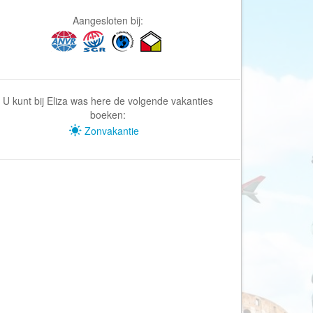
Afrika Reisopmaat
Aangesloten bij:
Airbnb
Aktiva Tours
Allcamps
Alltours
U kunt bij Eliza was here de volgende vakanties
Alpenreizen
boeken:
Zonvakantie
Ander Licht Reizen
ANWB Camping
s
ANWB Vakantie
Arctic Adventure Expedities
AsiaDirect
Askja Reizen
Atma Asia Travel
Atma Reizen
Autoreiswinkel.nl