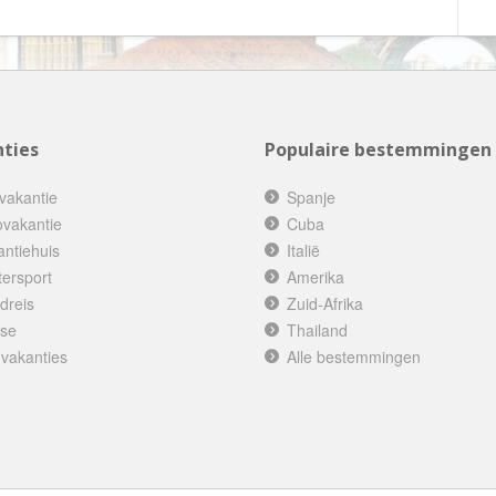
Botswana
Oud & Nieuw reis
Brazilië
Pretpark
Britse Maagdeneilanden
Rondreis
Bulgarije
Safari
ties
Populaire bestemmingen
Cambodja
Singlereis
Canada
Sportreis
vakantie
Spanje
ovakantie
Cuba
Canarische Eilanden
Stedentrip
antiehuis
Italië
Chili
Taalcursus
tersport
Amerika
China
Thema vakanties
dreis
Zuid-Afrika
ise
Thailand
Colombia
Vakantiehuis
 vakanties
Alle bestemmingen
Costa Rica
Vakantiepark
Cuba
Vogelreis
Curaçao
Vrijwilligerswerk
Cyprus
Wandelvakantie