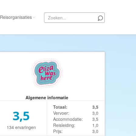
Reisorganisaties
Alle reisorganisaties
333travel
50 States Travel
ACSI Kampeerreizen
Activity International
Adam Voyages
Algemene informatie
Ado Travel
Totaal:
3,5
Aeroglobe International
3,5
Vervoer:
3,0
ie
Africa Wildlife Safaris
Accommodatie:
3,5
Reisleiding:
1,0
134 ervaringen
African Travels
Prijs:
3,0