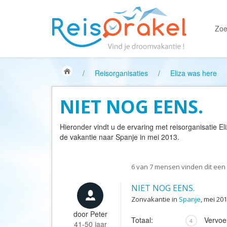
Zoe
/
Reisorganisaties
/
Eliza was here
NIET NOG EENS.
Hieronder vindt u de ervaring met reisorganisatie
El
de vakantie naar Spanje in mei 2013.
6
van
7
mensen vinden dit een 
NIET NOG EENS.
Zonvakantie in
Spanje
, mei 20
door
Peter
Totaal:
Vervoe
4
41-50 jaar