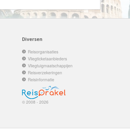
AV-Tours & Safaris
Aves Travels
Barrio Life
BBI Travel
Diversen
Beaches
Bebsy
Reisorganisaties
Vliegticketaanbieders
BeenInAsia
Vliegtuigmaatschappijen
Belvilla
Reisverzekeringen
Best of Travel
Reisinformatie
Beter-uit
Better Places
© 2008 - 2026
BoerenBed
Bolsjoj Reizen
BON travel