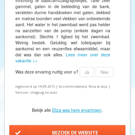
Inrichting te basic/armzalig/sjofeltjes. Tafel zeer
gammel, gaten in de bekleding van de bank,
versleten dunne handdoeken met gaten, dekbed
en matras toonden veel vlekken van onbestemde
aard. Het water in het zwembad werd pas helder
na aanzetten van de pomp (enkele dagen na
aankomst). Slechts 1 ligbed bij het zwembad.
Weinig bestek. Gelukkig wel toiletpapier bij
aankomst en een reuzenfles afwasmiddel, maar
dat was dan ook alles.
Lees meer over deze
vakantie >>
Was deze ervaring nuttig voor u?
Ja
Nee
Ingevoerd op 14-09-2015 | Accommodatie(s): finca la dica |
Vervoer: vliegtuig en auto
Bekijk alle
Eliza was here ervaringen
.
BEZOEK DE WEBSITE