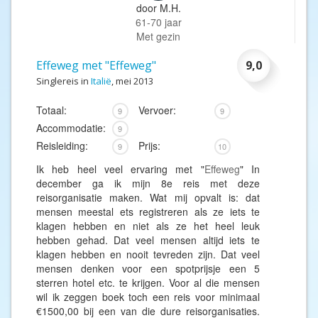
door
M.H.
61-70 jaar
Met gezin
Effeweg met "Effeweg"
9,0
Singlereis in
Italië
, mei 2013
Totaal:
Vervoer:
9
9
Accommodatie:
9
Reisleiding:
Prijs:
9
10
Ik heb heel veel ervaring met "
Effeweg
" In
december ga ik mijn 8e reis met deze
reisorganisatie maken. Wat mij opvalt is: dat
mensen meestal ets registreren als ze iets te
klagen hebben en niet als ze het heel leuk
hebben gehad. Dat veel mensen altijd iets te
klagen hebben en nooit tevreden zijn. Dat veel
mensen denken voor een spotprijsje een 5
sterren hotel etc. te krijgen. Voor al die mensen
wil ik zeggen boek toch een reis voor minimaal
€1500,00 bij een van die dure reisorganisaties.