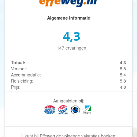
Algemene informatie
4,3
147 ervaringen
Totaal:
4,3
Vervoer:
5,8
Accommodatie:
5,4
Reisleiding:
5,8
Prijs:
4,8
Aangesloten bij:
U kunt bij Effeweg de volgende vakanties boeken: