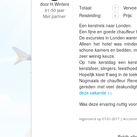
door
H.Winters
Totaal:
Vervoe
7
41-50 jaar
Reisleiding:
Prijs:
Met partner
9
Een kerstreis naar Londen.
Een fijne en goede chauffeur 
De excursies in Londen ware
Alleen het hotel was minde
schone kamers en bedden, maa
zeer weinig keuze.
Op 1ste kerstdag een kerst
kerstsfeer, slingers, feestho
Hopelijk kiest ff weg in de toe
Nogmaals de chauffeur Rene 
gereden met veel deskundig
deze vakantie >>
Was deze ervaring nuttig voo
Ingevoerd op 07-01-2017 | Accomm
Bekijk all