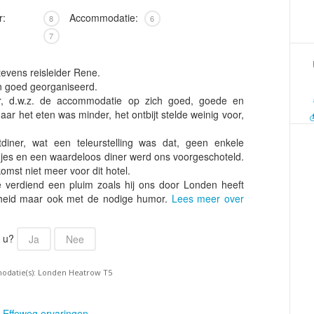
Armenië
Familiereis
r:
Accommodatie:
8
6
Aruba
Fietsvakantie
7
Australië
Fly and Drive
Azerbeidzjan
Formule 1 reis
tevens reisleider Rene.
n goed georganiseerd.
Bahama's
Fotoreis
r, d.w.z. de accommodatie op zich goed, goede en
Bahrein
Golfvakantie
r het eten was minder, het ontbijt stelde weinig voor,
Barbados
Groepsrondreis
diner, wat een teleurstelling was dat, geen enkele
België
Hotel
edjes en een waardeloos diner werd ons voorgeschoteld.
komst niet meer voor dit hotel.
Belize
Individuele rondrei
verdiend een pluim zoals hij ons door Londen heeft
Benin
heid maar ook met de nodige humor.
Lees meer over
Jongerenvakantie
Bermuda
Kampeervakantie
r u?
Ja
Nee
Bhutan
Kerstreis
Bolivia
Motorreis
odatie(s): Londen Heatrow T5
Bonaire
Muziekreis
Bosnië en Herzegovina
Natuurreis
e
Effeweg ervaringen
.