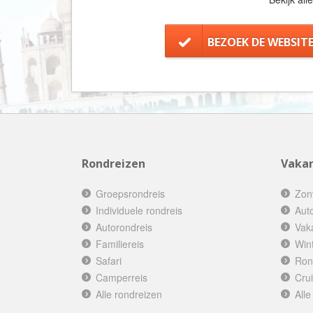
BEZOEK DE WEBSIT
Rondreizen
Vakan
Groepsrondreis
Zon
Individuele rondreis
Aut
Autorondreis
Vak
Familiereis
Win
Safari
Ron
Camperreis
Cru
Alle rondreizen
Alle