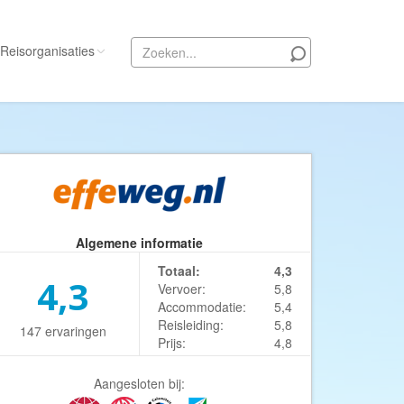
Reisorganisaties
Alle reisorganisaties
333travel
50 States Travel
ACSI Kampeerreizen
Activity International
Algemene informatie
Adam Voyages
Totaal:
4,3
4,3
Vervoer:
5,8
Ado Travel
Accommodatie:
5,4
Aeroglobe International
Reisleiding:
5,8
147 ervaringen
Prijs:
4,8
ie
Africa Wildlife Safaris
African Travels
Aangesloten bij: