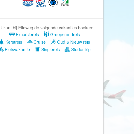
Afrika Reisopmaat
Airbnb
Aktiva Tours
U kunt bij Effeweg de volgende vakanties boeken:
Allcamps
Excursiereis
Groepsrondreis
Alltours
Kerstreis
Cruise
Oud & Nieuw reis
Alpenreizen
Fietsvakantie
Singlereis
Stedentrip
Ander Licht Reizen
ANWB Camping
s
ANWB Vakantie
Arctic Adventure Expedities
AsiaDirect
Askja Reizen
Atma Asia Travel
Atma Reizen
Autoreiswinkel.nl