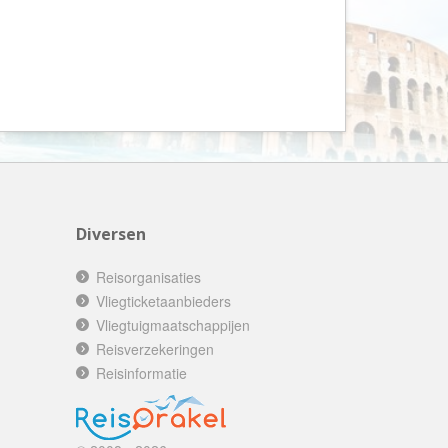
AV-Tours & Safaris
Aves Travels
Barrio Life
BBI Travel
Beaches
Bebsy
BeenInAsia
Diversen
Belvilla
Best of Travel
Reisorganisaties
Beter-uit
Vliegticketaanbieders
Vliegtuigmaatschappijen
Better Places
Reisverzekeringen
BoerenBed
Reisinformatie
Bolsjoj Reizen
BON travel