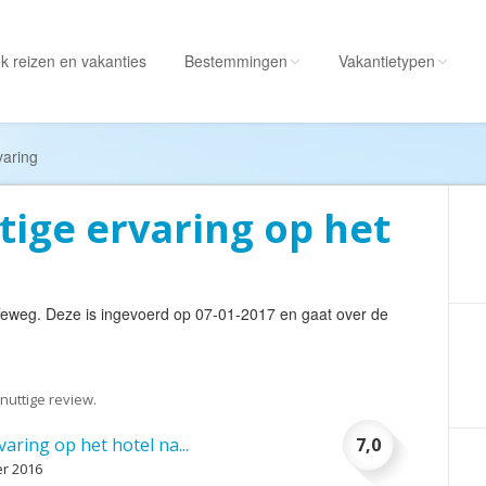
k reizen
en vakanties
Bestemmingen
Vakantietypen
Alle bestemmingen
Alle vakantietypen
varing
Albanië
Actieve vakantie
tige ervaring op het
Amerika
Autorondreis
Amerikaanse
Autovakantie
Maagdeneilanden
Camperreis
feweg
. Deze is ingevoerd op 07-01-2017 en gaat over de
Andorra
Cruise
Angola
Culinaire vakantie
Antarctica
Culturele vakantie
nuttige review.
Antigua en Barbuda
Duik/snorkelvakant
aring op het hotel na...
7,0
Argentinië
Excursiereis
r 2016