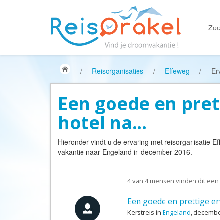
Zoe
/
Reisorganisaties
/
Effeweg
/
Er
Een goede en pret
hotel na...
Hieronder vindt u de ervaring met reisorganisatie
Ef
vakantie naar Engeland in december 2016.
4
van
4
mensen vinden dit een 
Een goede en prettige erv
Kerstreis in
Engeland
, decembe