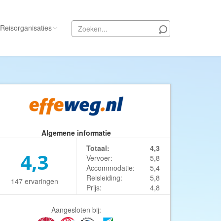
Reisorganisaties
Alle reisorganisaties
333travel
50 States Travel
ACSI Kampeerreizen
Activity International
Algemene informatie
Adam Voyages
Totaal:
4,3
4,3
Vervoer:
5,8
Ado Travel
Accommodatie:
5,4
Aeroglobe International
Reisleiding:
5,8
147 ervaringen
Prijs:
4,8
ie
Africa Wildlife Safaris
African Travels
Aangesloten bij: