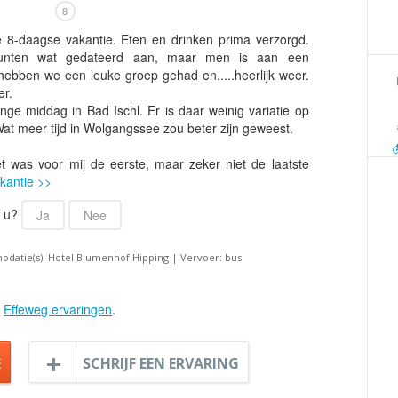
Armenië
Familiereis
8
Aruba
Fietsvakantie
 8-daagse vakantie. Eten en drinken prima verzorgd.
punten wat gedateerd aan, maar men is aan een
Australië
Fly and Drive
hebben we een leuke groep gehad en.....heerlijk weer.
Azerbeidzjan
Formule 1 reis
er.
nge middag in Bad Ischl. Er is daar weinig variatie op
Bahama's
Fotoreis
at meer tijd in Wolgangssee zou beter zijn geweest.
Bahrein
Golfvakantie
t was voor mij de eerste, maar zeker niet de laatste
Barbados
Groepsrondreis
kantie >>
België
Hotel
r u?
Ja
Nee
Belize
Individuele rondrei
Benin
Jongerenvakantie
datie(s): Hotel Blumenhof Hipping | Vervoer: bus
Bermuda
Kampeervakantie
Bhutan
Kerstreis
e
Effeweg ervaringen
.
Bolivia
Motorreis
Bonaire
Muziekreis
E
SCHRIJF EEN ERVARING
Bosnië en Herzegovina
Natuurreis