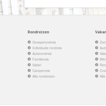
Rondreizen
Vakan
Groepsrondreis
Zon
Individuele rondreis
Aut
Autorondreis
Vak
Familiereis
Win
Safari
Ron
Camperreis
Cru
Alle rondreizen
Alle