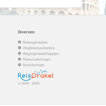
AV-Tours & Safaris
Aves Travels
Barrio Life
BBI Travel
Diversen
Beaches
Bebsy
Reisorganisaties
Vliegticketaanbieders
BeenInAsia
Vliegtuigmaatschappijen
Belvilla
Reisverzekeringen
Best of Travel
Reisinformatie
Beter-uit
Better Places
© 2008 - 2026
BoerenBed
Bolsjoj Reizen
BON travel