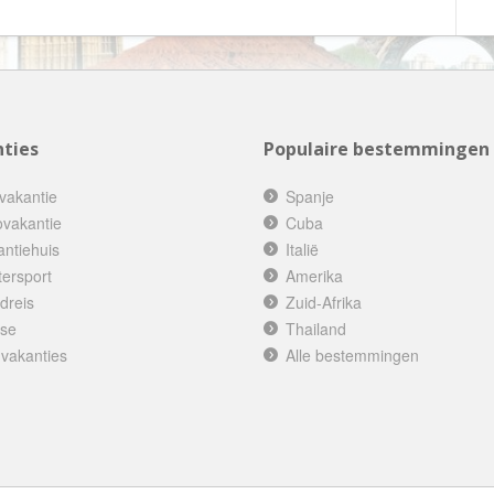
Botswana
Oud & Nieuw reis
Brazilië
Pretpark
Britse Maagdeneilanden
Rondreis
Bulgarije
Safari
ties
Populaire bestemmingen
Cambodja
Singlereis
Canada
Sportreis
vakantie
Spanje
ovakantie
Cuba
Canarische Eilanden
Stedentrip
antiehuis
Italië
Chili
Taalcursus
tersport
Amerika
China
Thema vakanties
dreis
Zuid-Afrika
ise
Thailand
Colombia
Vakantiehuis
 vakanties
Alle bestemmingen
Costa Rica
Vakantiepark
Cuba
Vogelreis
Curaçao
Vrijwilligerswerk
Cyprus
Wandelvakantie