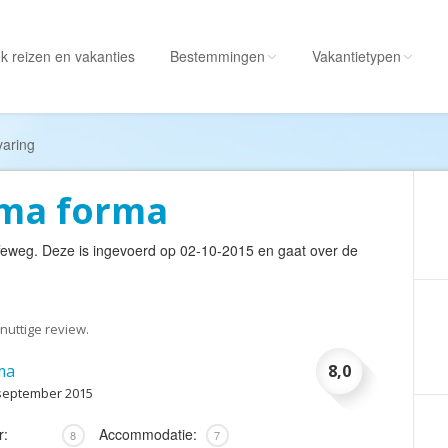
k reizen
en vakanties
Bestemmingen
Vakantietypen
Alle bestemmingen
Alle vakantietypen
varing
Albanië
Actieve vakantie
ima forma
Amerika
Autorondreis
Amerikaanse
Autovakantie
feweg
. Deze is ingevoerd op 02-10-2015 en gaat over de
Maagdeneilanden
Camperreis
Andorra
Cruise
Angola
Culinaire vakantie
nuttige review.
Antarctica
Culturele vakantie
ma
8,0
Antigua en Barbuda
Duik/snorkelvakant
 september 2015
Argentinië
Excursiereis
r:
Accommodatie:
8
7