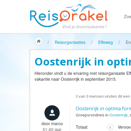
Zoe
/
Reisorganisaties
/
Effeweg
/
Er
Oostenrijk in opt
Hieronder vindt u de ervaring met reisorganisatie
Ef
vakantie naar Oostenrijk in september 2015.
3
van
3
mensen vinden dit een 
Oostenrijk in optima for
Groepsrondreis in
Oostenrijk
,
door
marco
Totaal:
Vervoe
8
51-60 jaar