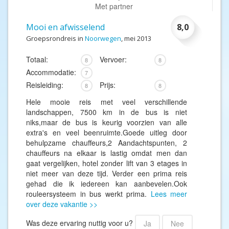
Met partner
Mooi en afwisselend
8,0
Groepsrondreis in
Noorwegen
, mei 2013
Totaal:
Vervoer:
8
8
Accommodatie:
7
Reisleiding:
Prijs:
8
8
Hele mooie reis met veel verschillende
landschappen, 7500 km in de bus is niet
niks,maar de bus is keurig voorzien van alle
extra's en veel beenruimte.Goede uitleg door
behulpzame chauffeurs,2 Aandachtspunten, 2
chauffeurs na elkaar is lastig omdat men dan
gaat vergelijken, hotel zonder lift van 3 etages in
niet meer van deze tijd. Verder een prima reis
gehad die ik iedereen kan aanbevelen.Ook
rouleersysteem in bus werkt prima.
Lees meer
over deze vakantie >>
Was deze ervaring nuttig voor u?
Ja
Nee