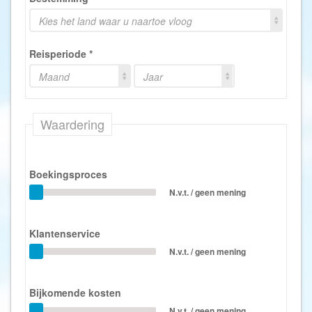
Kies het land waar u naartoe vloog
Reisperiode
*
Maand
Jaar
Waardering
Boekingsproces
N.v.t. / geen mening
Klantenservice
N.v.t. / geen mening
Bijkomende kosten
N.v.t. / geen mening