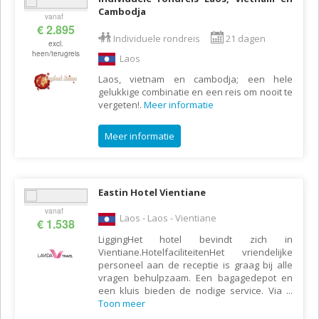
Cambodja
vanaf
€ 2.895
Individuele rondreis
21 dagen
excl.
heen/terugreis
Laos
Laos, vietnam en cambodja; een hele
gelukkige combinatie en een reis om nooit te
vergeten!.
Meer informatie
Meer informatie
Eastin Hotel Vientiane
vanaf
Laos - Laos - Vientiane
€ 1.538
LiggingHet hotel bevindt zich in
Vientiane.HotelfaciliteitenHet vriendelijke
personeel aan de receptie is graag bij alle
vragen behulpzaam. Een bagagedepot en
een kluis bieden de nodige service. Via
...
Toon meer