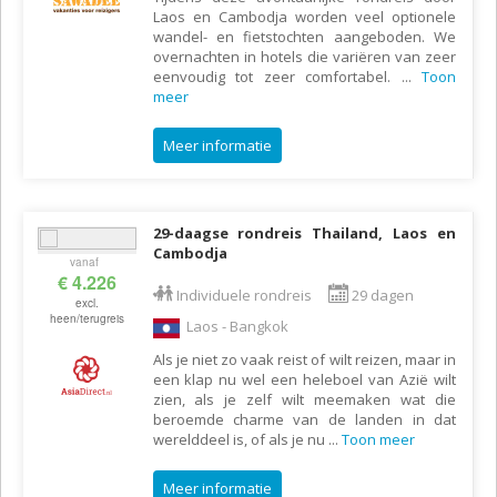
Laos en Cambodja worden veel optionele
wandel- en fietstochten aangeboden. We
overnachten in hotels die variëren van zeer
eenvoudig tot zeer comfortabel.
...
Toon
meer
Meer informatie
29-daagse rondreis Thailand, Laos en
Cambodja
vanaf
€ 4.226
Individuele rondreis
29 dagen
excl.
heen/terugreis
Laos - Bangkok
Als je niet zo vaak reist of wilt reizen, maar in
een klap nu wel een heleboel van Azië wilt
zien, als je zelf wilt meemaken wat die
beroemde charme van de landen in dat
werelddeel is, of als je nu
...
Toon meer
Meer informatie