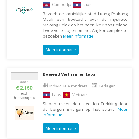
Cambodja
Laos
Bezoek de koninklijke stad Luang Prabang
Maak een boottocht over de mystieke
Mekong Relax op het heerlijke Khong-eiland
Twee volle dagen om het Angkor complex te
bezoeken
Meer informatie
Meer informatie
Boeiend Vietnam en Laos
vanaf
Individuele rondreis
19 dagen
€ 2.150
excl.
Laos
Vietnam
heen/terugreis
Slapen tussen de rijstvelden Trekking door
de bergen Eindigen op het strand
Meer
informatie
Meer informatie