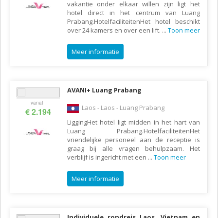
vakantie onder elkaar willen zijn ligt het
hotel direct in het centrum van Luang
Prabang.HotelfaciliteitenHet hotel beschikt
over 24 kamers en over een lift.
...
Toon meer
Meer informatie
AVANI+ Luang Prabang
vanaf
Laos - Laos - Luang Prabang
€ 2.194
LiggingHet hotel ligt midden in het hart van
Luang Prabang.HotelfaciliteitenHet
vriendelijke personeel aan de receptie is
graag bij alle vragen behulpzaam. Het
verblijf is ingericht met een
...
Toon meer
Meer informatie
Individuele rondreis Laos, Vietnam en