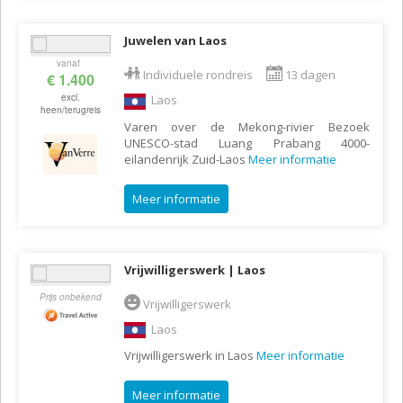
Juwelen van Laos
vanaf
Individuele rondreis
13 dagen
€ 1.400
excl.
Laos
heen/terugreis
Varen over de Mekong-rivier Bezoek
UNESCO-stad Luang Prabang 4000-
eilandenrijk Zuid-Laos
Meer informatie
Meer informatie
Vrijwilligerswerk | Laos
Prijs onbekend
Vrijwilligerswerk
Laos
Vrijwilligerswerk in Laos
Meer informatie
Meer informatie