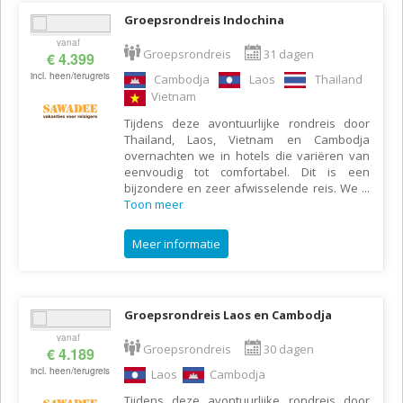
Groepsrondreis Indochina
vanaf
Groepsrondreis
31 dagen
€ 4.399
incl. heen/terugreis
Cambodja
Laos
Thailand
Vietnam
Tijdens deze avontuurlijke rondreis door
Thailand, Laos, Vietnam en Cambodja
overnachten we in hotels die variëren van
eenvoudig tot comfortabel. Dit is een
bijzondere en zeer afwisselende reis. We
...
Toon meer
Meer informatie
Groepsrondreis Laos en Cambodja
vanaf
Groepsrondreis
30 dagen
€ 4.189
incl. heen/terugreis
Laos
Cambodja
Tijdens deze avontuurlijke rondreis door