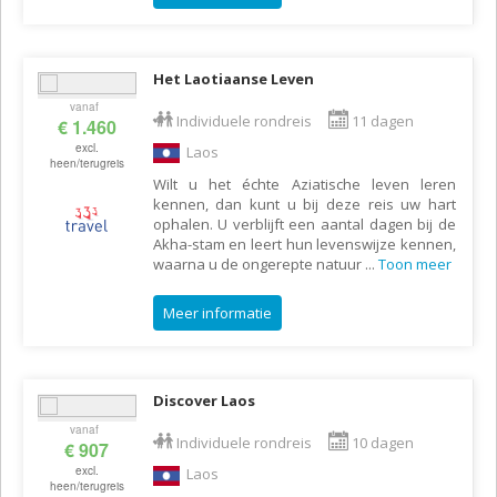
Het Laotiaanse Leven
vanaf
Individuele rondreis
11 dagen
€ 1.460
excl.
Laos
heen/terugreis
Wilt u het échte Aziatische leven leren
kennen, dan kunt u bij deze reis uw hart
ophalen. U verblijft een aantal dagen bij de
Akha-stam en leert hun levenswijze kennen,
waarna u de ongerepte natuur
...
Toon meer
Meer informatie
Discover Laos
vanaf
Individuele rondreis
10 dagen
€ 907
excl.
Laos
heen/terugreis