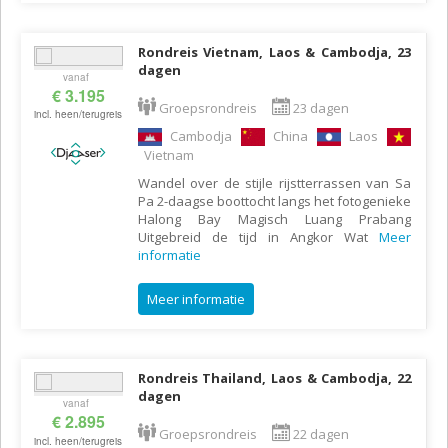
Rondreis Vietnam, Laos & Cambodja, 23
dagen
vanaf
€ 3.195
Groepsrondreis
23 dagen
incl. heen/terugreis
Cambodja
China
Laos
Vietnam
Wandel over de stijle rijstterrassen van Sa
Pa 2-daagse boottocht langs het fotogenieke
Halong Bay Magisch Luang Prabang
Uitgebreid de tijd in Angkor Wat
Meer
informatie
Meer informatie
Rondreis Thailand, Laos & Cambodja, 22
dagen
vanaf
€ 2.895
Groepsrondreis
22 dagen
incl. heen/terugreis