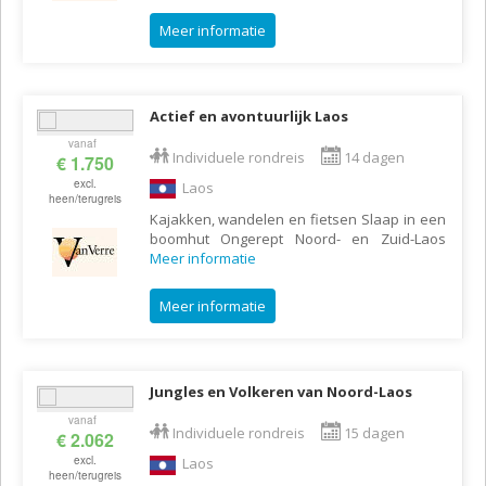
Meer informatie
Actief en avontuurlijk Laos
vanaf
Individuele rondreis
14 dagen
€ 1.750
excl.
Laos
heen/terugreis
Kajakken, wandelen en fietsen Slaap in een
boomhut Ongerept Noord- en Zuid-Laos
Meer informatie
Meer informatie
Jungles en Volkeren van Noord-Laos
vanaf
Individuele rondreis
15 dagen
€ 2.062
excl.
Laos
heen/terugreis