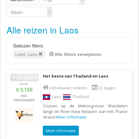
Naam
Alle reizen in Laos
Gekozen filters:
Land: Laos
Alle filters verwijderen
Het beste van Thailand en Laos
vanaf
Individuele rondreis
22 dagen
€ 3.150
excl.
Laos
Thailand
heen/terugreis
Cruisen op de Mekong-rivier Wandelen
langs de River Kwai Relaxen aan het Thaise
strand
Meer informatie
Meer informatie