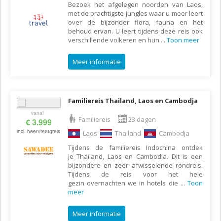
Bezoek het afgelegen noorden van Laos,
met de prachtigste jungles waar u meer leert
over de bijzonder flora, fauna en het
behoud ervan. U leert tijdens deze reis ook
verschillende volkeren en hun
...
Toon meer
Meer informatie
Familiereis Thailand, Laos en Cambodja
vanaf
Familiereis
23 dagen
€ 3.999
incl. heen/terugreis
Laos
Thailand
Cambodja
Tijdens de familiereis Indochina ontdek
je Thailand, Laos en Cambodja. Dit is een
bijzondere en zeer afwisselende rondreis.
Tijdens de reis voor het hele
gezin overnachten we in hotels die
...
Toon
meer
Meer informatie