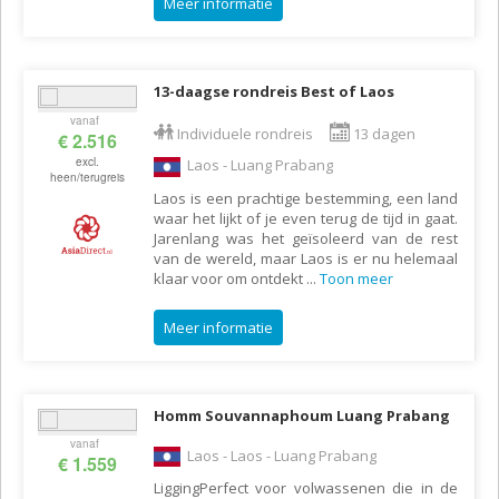
Meer informatie
13-daagse rondreis Best of Laos
vanaf
Individuele rondreis
13 dagen
€ 2.516
excl.
Laos - Luang Prabang
heen/terugreis
Laos is een prachtige bestemming, een land
waar het lijkt of je even terug de tijd in gaat.
Jarenlang was het geïsoleerd van de rest
van de wereld, maar Laos is er nu helemaal
klaar voor om ontdekt
...
Toon meer
Meer informatie
Homm Souvannaphoum Luang Prabang
vanaf
Laos - Laos - Luang Prabang
€ 1.559
LiggingPerfect voor volwassenen die in de