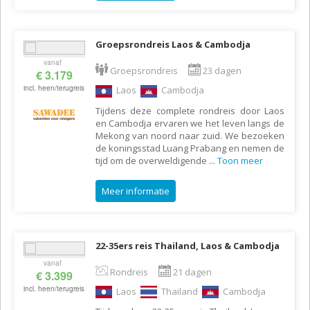
Groepsrondreis Laos & Cambodja
vanaf
Groepsrondreis
23 dagen
€ 3.179
incl. heen/terugreis
Laos
Cambodja
Tijdens deze complete rondreis door Laos
en Cambodja ervaren we het leven langs de
Mekong van noord naar zuid. We bezoeken
de koningsstad Luang Prabang en nemen de
tijd om de overweldigende
...
Toon meer
Meer informatie
22-35ers reis Thailand, Laos & Cambodja
vanaf
Rondreis
21 dagen
€ 3.399
incl. heen/terugreis
Laos
Thailand
Cambodja