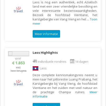
Laos is nog een authentiek, echt Aziatisch
land met een zeer vriendelijke bevolking en
vele interessante bezienswaardigheden.
Bezoek de hoofdstad Vientiane, het
karstgebergte van Vang Vieng en het
...
Toon
meer
Meer informatie
Laos Highlights
vanaf
Individuele rondreis
14 dagen
€ 1.853
excl.
Laos
heen/terugreis
Deze complete kennismakingsreis neemt u
mee naar het pittoreske Luang Prabang, het
Karstgebergte bij Vang Vieng, de hoofdstad
Vientiane en het zuiden met veel natuur en
de prachtige Champa ruïnes.
Meer
informatie