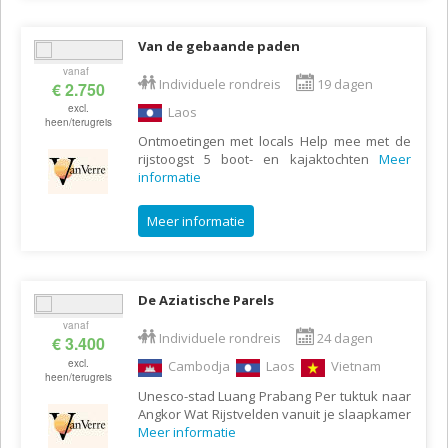
Van de gebaande paden
vanaf
Individuele rondreis
19 dagen
€ 2.750
excl.
Laos
heen/terugreis
Ontmoetingen met locals Help mee met de
rijstoogst 5 boot- en kajaktochten
Meer
informatie
Meer informatie
De Aziatische Parels
vanaf
Individuele rondreis
24 dagen
€ 3.400
excl.
Cambodja
Laos
Vietnam
heen/terugreis
Unesco-stad Luang Prabang Per tuktuk naar
Angkor Wat Rijstvelden vanuit je slaapkamer
Meer informatie