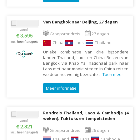
Van Bangkok naar Beijing, 27 dagen
vanaf
Groepsrondreis
27 dagen
€ 3.595
incl. heen/terugreis
China
Laos
Thailand
Unieke combinatie van drie bijzondere
landen:Thailand, Laos en China Reizen van
Bangkok via Khao Yai nationaal park naar
Laos met haar mooie steden In China reizen
we door het weinig bezochte
...
Toon meer
Meer informatie
Rondreis Thailand, Laos & Cambodja (4
weken); Tuktuks en tempelsteden
vanaf
€ 2.821
Groepsrondreis
26 dagen
incl. heen/terugreis
Thailand
Laos
Cambodja