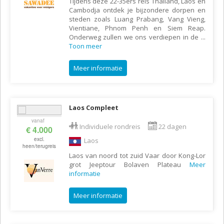
Tijdens deze 22-35ers reis Thailand, Laos en
Cambodja ontdek je bijzondere dorpen en
steden zoals Luang Prabang, Vang Vieng,
Vientiane, Phnom Penh en Siem Reap.
Onderweg zullen we ons verdiepen in de
...
Toon meer
Meer informatie
Laos Compleet
vanaf
Individuele rondreis
22 dagen
€ 4.000
excl.
Laos
heen/terugreis
Laos van noord tot zuid Vaar door Kong-Lor
grot Jeeptour Bolaven Plateau
Meer
informatie
Meer informatie