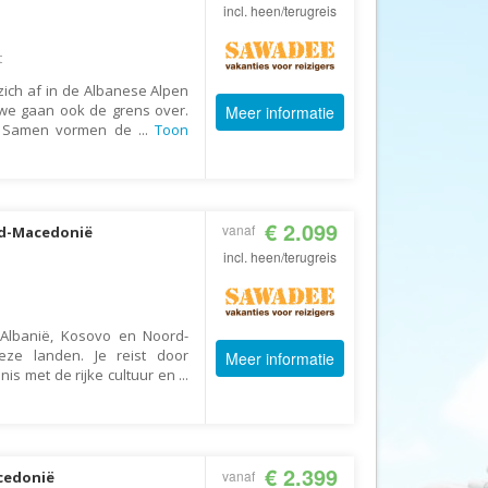
Afrika Reisopmaat
incl. heen/terugreis
Airbnb
t
Aktiva Tours
zich af in de Albanese Alpen
Allcamps
 we gaan ook de grens over.
Meer informatie
o. Samen vormen de
...
Toon
Alltours
Alpenreizen
Ander Licht Reizen
€ 2.099
vanaf
rd-Macedonië
ANWB Camping
incl. heen/terugreis
s
ANWB Vakantie
ë
Arctic Adventure Expedities
 Albanië, Kosovo en Noord-
AsiaDirect
ze landen. Je reist door
Meer informatie
Askja Reizen
is met de rijke cultuur en
...
Atma Asia Travel
Atma Reizen
€ 2.399
vanaf
Autoreiswinkel.nl
acedonië