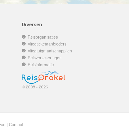
Booking.com
Budget Safari
Bungalows.nl
Diversen
By June
Reisorganisaties
Campings.com
Vliegticketaanbieders
Canvas Holidays
Vliegtuigmaatschappijen
Captain Africa
Reisverzekeringen
Caribbean.nl
Reisinformatie
Center Parcs
Chalet.nl
© 2008 - 2026
Charlie's Travels
Cirkel
Club Med
Corendon
ven
|
Contact
Cruise Travel