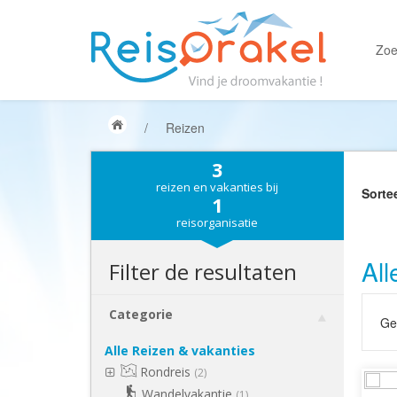
Zoe
/
Reizen
3
reizen en vakanties bij
Sorte
1
reisorganisatie
All
Filter de resultaten
Categorie
Gek
Alle Reizen & vakanties
Rondreis
(2)
Wandelvakantie
(1)