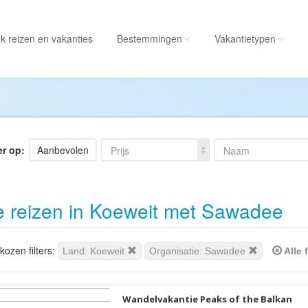
k reizen
en vakanties
Bestemmingen
Vakantietypen
Alle bestemmingen
Alle vakantietypen
Albanië
Actieve vakantie
Amerika
Autorondreis
er op:
Aanbevolen
Prijs
Naam
Amerikaanse
Autovakantie
Maagdeneilanden
Camperreis
e reizen in Koeweit met Sawadee
Andorra
Cruise
Angola
Culinaire vakantie
Antarctica
Culturele vakantie
ozen filters:
Land: Koeweit
Organisatie: Sawadee
Alle 
Antigua en Barbuda
Duik/snorkelvakant
Argentinië
Excursiereis
Wandelvakantie Peaks of the Balkan