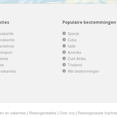
Denemarken
Wellness vakantie
Dominicaanse Republiek
Winterreis
Duitsland
Wintersport
ties
Populaire bestemmingen
Ecuador
Zonvakantie
vakantie
Spanje
Egypte
ovakantie
Cuba
El Salvador
antiehuis
Italië
Engeland
tersport
Amerika
Estland
dreis
Zuid-Afrika
ise
Thailand
Faeröer
 vakanties
Alle bestemmingen
Fiji
Filipijnen
Finland
Frankrijk
Frans-Guyana
en en vakanties
|
Reisorganisaties
|
Over ons
|
Reisorganisatie inschrij
Galapagos Eilanden