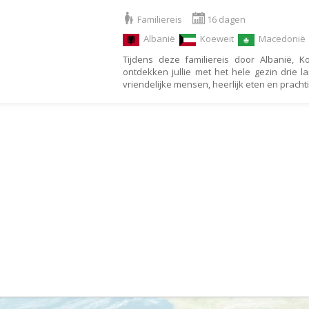
Botswana
Oud & Nieuw reis
Familiereis
16 dagen
Brazilië
Pretpark
Albanië
Koeweit
Macedoni
Britse Maagdeneilanden
Rondreis
Tijdens deze familiereis door Albanië,
ontdekken jullie met het hele gezin drie l
Bulgarije
Safari
vriendelijke mensen, heerlijk eten en pracht
Cambodja
Singlereis
Canada
Sportreis
Canarische Eilanden
Stedentrip
Chili
Taalcursus
China
Thema vakanties
Colombia
Vakantiehuis
Costa Rica
Vakantiepark
Cuba
Vogelreis
Curaçao
Vrijwilligerswerk
Cyprus
Wandelvakantie