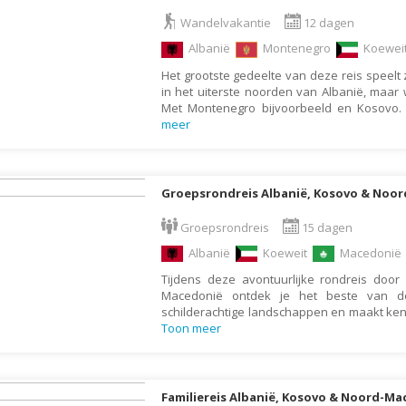
Armenië
Familiereis
Wandelvakantie
12 dagen
Aruba
Fietsvakantie
Albanië
Montenegro
Koewei
Australië
Fly and Drive
Het grootste gedeelte van deze reis speelt 
Azerbeidzjan
Formule 1 reis
in het uiterste noorden van Albanië, maar
Met Montenegro bijvoorbeeld en Kosov
Bahama's
Fotoreis
meer
Bahrein
Golfvakantie
Barbados
Groepsrondreis
Groepsrondreis Albanië, Kosovo & Noo
België
Hotel
Belize
Groepsrondreis
15 dagen
Individuele rondrei
Albanië
Koeweit
Macedoni
Benin
Jongerenvakantie
Tijdens deze avontuurlijke rondreis door
Bermuda
Kampeervakantie
Macedonië ontdek je het beste van de
Bhutan
Kerstreis
schilderachtige landschappen en maakt kenn
Toon meer
Bolivia
Motorreis
Bonaire
Muziekreis
Bosnië en Herzegovina
Natuurreis
Familiereis Albanië, Kosovo & Noord-M