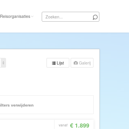
Reisorganisaties
Alle reisorganisaties
333travel
50 States Travel
Lijst
Galerij
ACSI Kampeerreizen
Activity International
Adam Voyages
Ado Travel
Aeroglobe International
filters verwijderen
ie
Africa Wildlife Safaris
African Travels
€ 1.899
vanaf