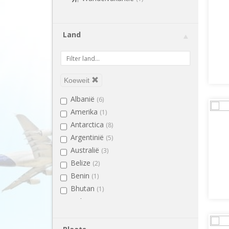
Land
Koeweit
Albanië
(6)
Amerika
(1)
Antarctica
(8)
Argentinië
(5)
Australië
(3)
Belize
(2)
Benin
(1)
Bhutan
(1)
Bolivia
(2)
Bosnië en Herzegovina
(2)
Botswana
(4)