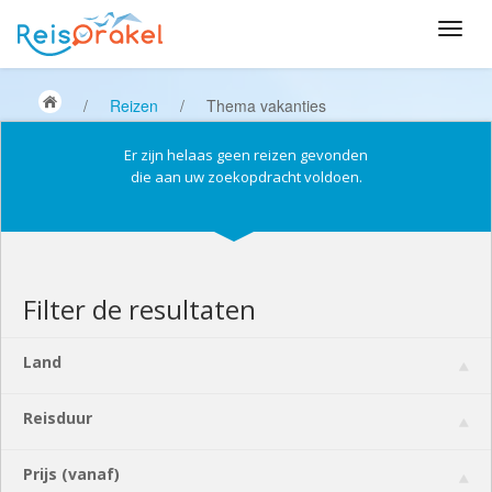
/
Reizen
/
Thema vakanties
Er zijn helaas geen reizen gevonden
die aan uw zoekopdracht voldoen.
Filter de resultaten
Land
Reisduur
Prijs (vanaf)