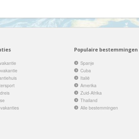
Denemarken
Wellness vakantie
Dominica
Winterreis
Dominicaanse Republiek
Wintersport
Duitsland
Zonvakantie
Ecuador
ties
Populaire bestemmingen
Egypte
El Salvador
vakantie
Spanje
Engeland
ovakantie
Cuba
antiehuis
Italië
Estland
tersport
Amerika
Faeröer
dreis
Zuid-Afrika
Fiji
ise
Thailand
 vakanties
Filipijnen
Alle bestemmingen
Finland
Frankrijk
Frans-Guyana