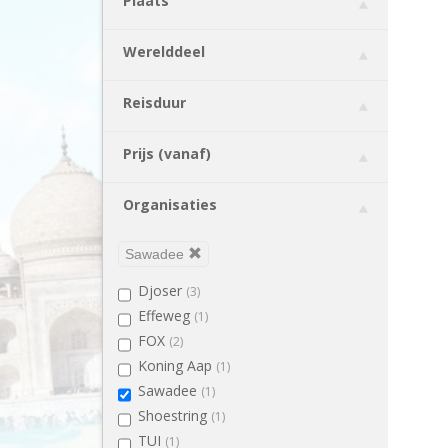
Plaats
Brazilië
(3)
Bulgarije
(1)
Werelddeel
Cambodja
(5)
Canada
(3)
Reisduur
Chili
(3)
China
(5)
Prijs (vanaf)
Colombia
(3)
Costa Rica
(6)
Organisaties
Duitsland
(1)
Ecuador
(5)
Sawadee
Egypte
(4)
Djoser
(3)
El Salvador
(2)
Effeweg
(1)
Engeland
(2)
FOX
(2)
Estland
(1)
Koning Aap
(1)
Filipijnen
(1)
Sawadee
(1)
Finland
(3)
Shoestring
(1)
Galapagos Eilanden
(3)
TUI
(1)
Georgië
(3)