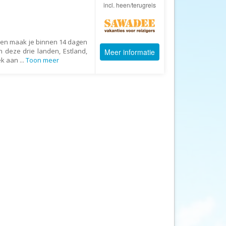
Afrika Reisopmaat
incl. heen/terugreis
Airbnb
Aktiva Tours
aten maak je binnen 14 dagen
Allcamps
 deze drie landen, Estland,
Meer informatie
ek aan
...
Toon meer
Alltours
Alpenreizen
Ander Licht Reizen
ANWB Camping
s
ANWB Vakantie
Arctic Adventure Expedities
AsiaDirect
Askja Reizen
Atma Asia Travel
Atma Reizen
Autoreiswinkel.nl