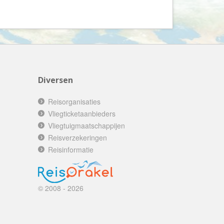
Booking.com
Budget Safari
Bungalows.nl
By June
Campings.com
Diversen
Canvas Holidays
Captain Africa
Reisorganisaties
Caribbean.nl
Vliegticketaanbieders
Vliegtuigmaatschappijen
Center Parcs
Reisverzekeringen
Chalet.nl
Reisinformatie
Charlie's Travels
Cirkel
© 2008 - 2026
Club Med
Corendon
Cruise Travel