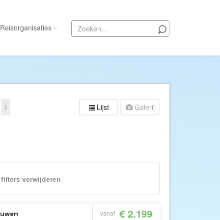
Reisorganisaties
Alle reisorganisaties
333travel
50 States Travel
Lijst
Galerij
ACSI Kampeerreizen
Activity International
Adam Voyages
Ado Travel
Aeroglobe International
 filters verwijderen
ie
Africa Wildlife Safaris
African Travels
€ 2.199
vanaf
touwen