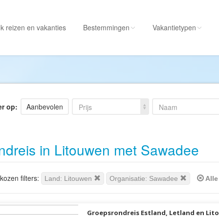
k reizen
en vakanties
Bestemmingen
Vakantietypen
Alle bestemmingen
Alle vakantietypen
Albanië
Actieve vakantie
Amerika
Autorondreis
er op:
Aanbevolen
Prijs
Naam
Amerikaanse
Autovakantie
Maagdeneilanden
Camperreis
ndreis in Litouwen met Sawadee
Andorra
Cruise
Angola
Culinaire vakantie
Antarctica
Culturele vakantie
ozen filters:
Land: Litouwen
Organisatie: Sawadee
Alle
Antigua en Barbuda
Duik/snorkelvakant
Argentinië
Excursiereis
Groepsrondreis Estland, Letland en Li