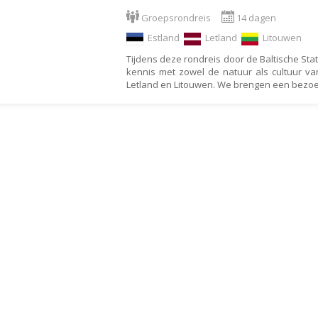
Armenië
Familiereis
Groepsrondreis
14 dagen
Aruba
Fietsvakantie
Estland
Letland
Litouwen
Australië
Fly and Drive
Tijdens deze rondreis door de Baltische St
Azerbeidzjan
Formule 1 reis
kennis met zowel de natuur als cultuur van
Letland en Litouwen. We brengen een bezo
Bahama's
Fotoreis
Bahrein
Golfvakantie
Barbados
Groepsrondreis
België
Hotel
Belize
Individuele rondrei
Benin
Jongerenvakantie
Bermuda
Kampeervakantie
Bhutan
Kerstreis
Bolivia
Motorreis
Bonaire
Muziekreis
Bosnië en Herzegovina
Natuurreis