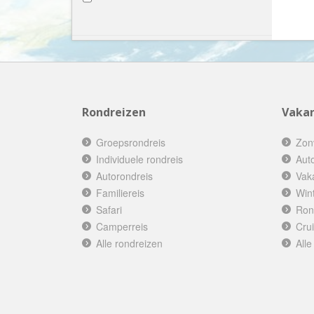
Ghana
(1)
Griekenland
(2)
Groenland
(1)
Guatemala
(5)
Honduras
(4)
Hongarije
(2)
Rondreizen
Vakan
Ierland
(1)
IJsland
(5)
Groepsrondreis
Zon
India
(8)
Individuele rondreis
Aut
Indonesië
(13)
Autorondreis
Vak
Japan
Familiereis
(4)
Win
Kazachstan
Safari
Ron
(2)
Camperreis
Kenia
Cru
(6)
Alle rondreizen
Alle
Koeweit
(2)
Kroatië
(3)
Laos
(5)
Lesotho
(1)
Letland