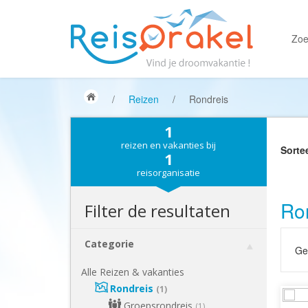
Zoe
/
Reizen
/
Rondreis
1
reizen en vakanties bij
Sorte
1
reisorganisatie
Ro
Filter de resultaten
Categorie
Gek
Alle Reizen & vakanties
Rondreis
(1)
Groepsrondreis
(1)