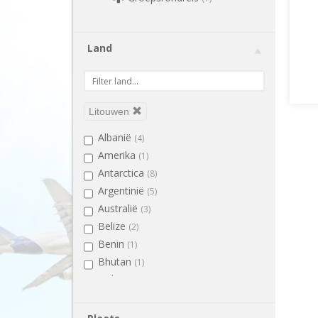
Land
Litouwen
Albanië
(4)
Amerika
(1)
Antarctica
(8)
Argentinië
(5)
Australië
(3)
Belize
(2)
Benin
(1)
Bhutan
(1)
Bolivia
(2)
Bosnië en Herzegovina
(2)
Botswana
(4)