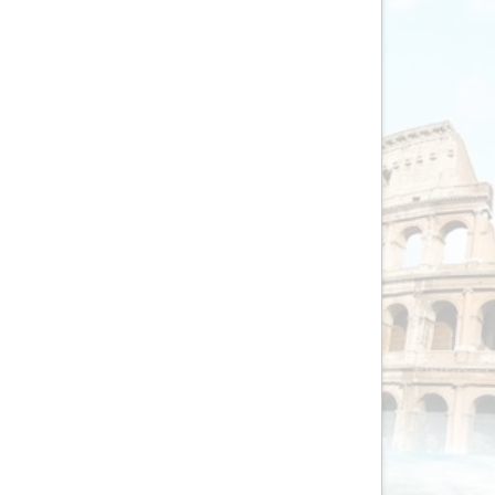
AV-Tours & Safaris
Aves Travels
Barrio Life
BBI Travel
Beaches
Bebsy
BeenInAsia
Belvilla
Best of Travel
Beter-uit
Better Places
BoerenBed
Bolsjoj Reizen
BON travel