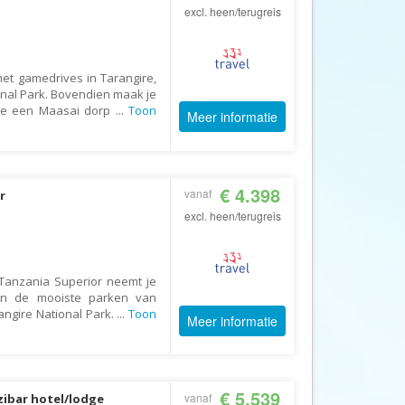
excl. heen/terugreis
AV-Tours & Safaris
Aves Travels
Barrio Life
met gamedrives in Tarangire,
nal Park. Bovendien maak je
BBI Travel
 je een Maasai dorp
...
Toon
Meer informatie
Beaches
Bebsy
BeenInAsia
€ 4.398
vanaf
r
Belvilla
excl. heen/terugreis
Best of Travel
Beter-uit
 Tanzania Superior neemt je
an de mooiste parken van
Better Places
angire National Park.
...
Toon
Meer informatie
BoerenBed
Bolsjoj Reizen
BON travel
€ 5.539
vanaf
zibar hotel/lodge