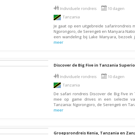
Botswana
Oud & Nieuw reis
Individuele rondreis
10 dagen
Brazilië
Pretpark
Tanzania
Britse Maagdeneilanden
Rondreis
Je gaat op een uitgebreide safarirondreis 
Ngorongoro, de Serengeti en Manyara Natio
Bulgarije
Safari
een wandeling bij Lake Manyara, bezoek
meer
Cambodja
Singlereis
Canada
Sportreis
Canarische Eilanden
Stedentrip
Discover de Big Five in Tanzania Superio
Chili
Taalcursus
Individuele rondreis
10 dagen
China
Thema vakanties
Tanzania
Colombia
Vakantiehuis
De safari rondreis Discover de Big Five in
Costa Rica
mee op game drives in een selectie v
Vakantiepark
Tanzania: Ngorongoro, de Serengeti en Tar
Cuba
Vogelreis
meer
Curaçao
Vrijwilligerswerk
Cyprus
Wandelvakantie
Groepsrondreis Kenia, Tanzania en Zan