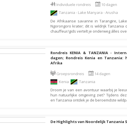
Individuele rondreis
10 dagen
Galapagos Eilanden
Tanzania - Lake Manyara - Arusha
Gambia
De Afrikaanse savanne in Tarangire, Lak
Georgië
Ngorongoro krater; dit is wildrijk Tanzania
chauffeur/gids vertelt je onderweg álles ove
Ghana
Granada
Griekenland
Rondreis KENIA & TANZANIA - Interna
dagen; Rondreis Kenia en Tanzania:
Groenland
Afrika
Guadeloupe
Groepsrondreis
14 dagen
Guatemala
Kenia
Tanzania
Honduras
Droom je van een avontuur waarbij je leeuw
Hongarije
hun natuurlijke omgeving ziet? Tijdens de
en Tanzania ontdek je de beroemdste wild
Ierland
IJsland
India
De Highlights van Noordelijk Tanzania 