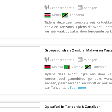
Denemarken
Wellness vakantie
Groepsrondreis
22 dagen
Dominica
Winterreis
Kenia
Tanzania
Dominicaanse Republiek
Wintersport
Tijdens deze zeer complete reis ontdekk
Duitsland
Zonvakantie
Kenia en Tanzania. Tijdens dit avontuur st
we héél váák op safari door beroemde par
Ecuador
Egypte
El Salvador
Groepsrondreis Zambia, Malawi en Tan
Engeland
Groepsrondreis
25 dagen
Estland
Malawi
Zambia
Tanzania
Faeröer
Tijdens deze avontuurlijke reis door Z
worden veel gamedrives gemaakt, wande
Fiji
gedaan, paardgereden en wordt er ook n
Filipijnen
van Tanzania.
...
Toon meer
Finland
Frankrijk
Op safari in Tanzania & Zanzibar
Frans-Guyana