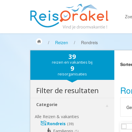
Zoe
/
Reizen
/
Rondreis
39
reizen en vakanties bij
Sorte
9
reisorganisaties
Ron
Filter de resultaten
Categorie
Gek
Alle Reizen & vakanties
Rondreis
(39)
Familiereis
(5)