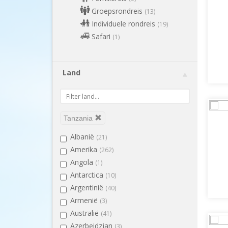
Groepsrondreis
(13)
Individuele rondreis
(19)
Safari
(1)
Land
Tanzania
Albanië
(21)
Amerika
(262)
Angola
(1)
Antarctica
(10)
Argentinië
(40)
Armenië
(3)
Australië
(41)
Azerbeidzjan
(3)