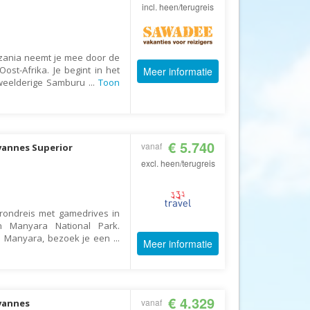
Afrika Reisopmaat
incl. heen/terugreis
Airbnb
Aktiva Tours
zania neemt je mee door de
Allcamps
ost-Afrika. Je begint in het
Meer informatie
 weelderige Samburu
...
Toon
Alltours
Alpenreizen
Ander Licht Reizen
€ 5.740
vanaf
vannes Superior
ANWB Camping
excl. heen/terugreis
s
ANWB Vakantie
Arctic Adventure Expedities
irondreis met gamedrives in
AsiaDirect
n Manyara National Park.
Askja Reizen
e Manyara, bezoek je een
...
Meer informatie
Atma Asia Travel
Atma Reizen
€ 4.329
vanaf
Autoreiswinkel.nl
avannes