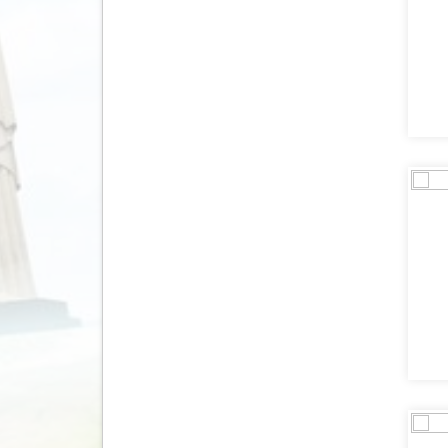
(15)
Honduras
(8)
Hongarije
(5)
Ierland
(46)
IJsland
(89)
India
(54)
Indonesië
(194)
Israël
(3)
Italië
(63)
Japan
(51)
Jordanië
(16)
Kaapverdië
(5)
Kazachstan
(7)
Kenia
(35)
Kirgizië (Kirgizstan)
(4)
Koeweit
(6)
Kroatië
(24)
Laos
(24)