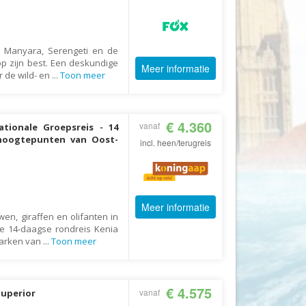
CruiseReizen.nl
Crystal Wings Holidays
e Manyara, Serengeti en de
Cuba4all Reizen
 op zijn best. Een deskundige
Meer informatie
r de wild- en
...
Toon meer
Dades Reizen
Dagboek Reizen
De Jong Intra Vakanties
€ 4.360
vanaf
tionale Groepsreis - 14
 hoogtepunten van Oost-
incl. heen/terugreis
Djoser
DLX Travel
DOE reizen
Meer informatie
DP Reizen
en, giraffen en olifanten in
Dreamlines
ze 14-daagse rondreis Kenia
parken van
...
Toon meer
DrieTour
Eastpackers
€ 4.575
Easy Israel Reizen
vanaf
Superior