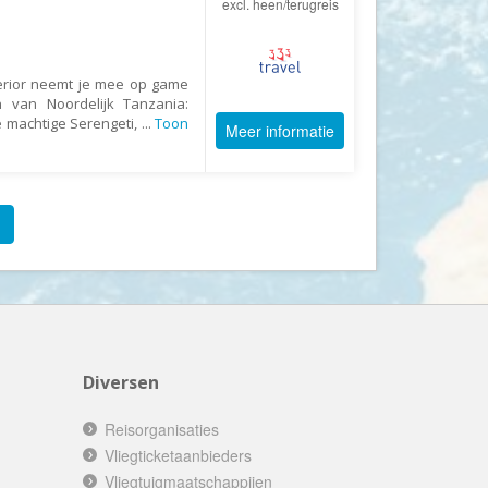
excl. heen/terugreis
Echt Ierland
Effeweg
Egypt Unexpected Reizen
perior neemt je mee op game
n van Noordelijk Tanzania:
Eigen-Wijze Reizen
 machtige Serengeti,
...
Toon
Meer informatie
Eilandhoppen op Maat
Eliza was here
Equipovoetbalreizen
Ervaar Reizen
Eshi Eco Travel
Expedia
Experience Nubia
Diversen
ExperienceTravel
Exploring Colombia
Reisorganisaties
Extracamp holidays
Vliegticketaanbieders
Vliegtuigmaatschappijen
Eye4cycling