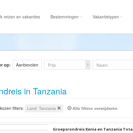
k reizen
en vakanties
Bestemmingen
Vakantietypen
Alle bestemmingen
Alle vakantietypen
Albanië
Actieve vakantie
Amerika
Autorondreis
er op:
Aanbevolen
Prijs
Naam
Amerikaanse
Autovakantie
Maagdeneilanden
Camperreis
dreis in Tanzania
Andorra
Cruise
Angola
Culinaire vakantie
Antarctica
Culturele vakantie
ozen filters:
Land: Tanzania
Alle filters verwijderen
Antigua en Barbuda
Duik/snorkelvakant
Argentinië
Excursiereis
Groepsrondreis Kenia en Tanzania Tota