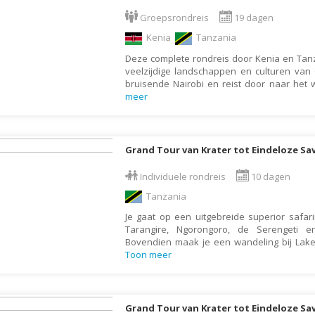
Armenië
Familiereis
Groepsrondreis
19 dagen
Aruba
Fietsvakantie
Kenia
Tanzania
Australië
Fly and Drive
Deze complete rondreis door Kenia en Tan
Azerbeidzjan
Formule 1 reis
veelzijdige landschappen en culturen van O
bruisende Nairobi en reist door naar het
Bahama's
Fotoreis
meer
Bahrein
Golfvakantie
Barbados
Groepsrondreis
Grand Tour van Krater tot Eindeloze Sa
België
Hotel
Belize
Individuele rondreis
10 dagen
Individuele rondrei
Tanzania
Benin
Jongerenvakantie
Je gaat op een uitgebreide superior safar
Bermuda
Kampeervakantie
Tarangire, Ngorongoro, de Serengeti e
Bhutan
Kerstreis
Bovendien maak je een wandeling bij Lak
Toon meer
Bolivia
Motorreis
Bonaire
Muziekreis
Bosnië en Herzegovina
Natuurreis
Grand Tour van Krater tot Eindeloze S