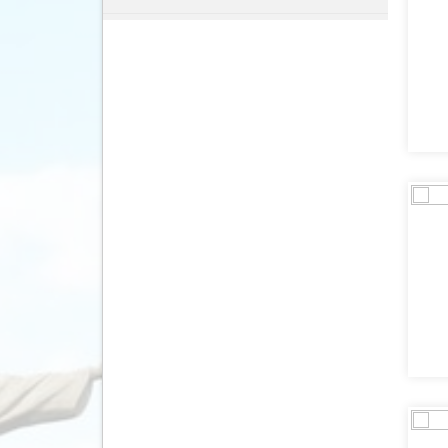
Denemarken
(15)
Duitsland
(26)
Ecuador
(22)
Egypte
(30)
El Salvador
(3)
Engeland
(42)
Estland
(10)
Filipijnen
(21)
Finland
(15)
Frankrijk
(18)
Frans-Guyana
(1)
Galapagos Eilanden
(6)
Gambia
(2)
Georgië
(10)
Ghana
(2)
Griekenland
(87)
Groenland
(1)
Guatemala