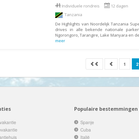
Indonesië
Individuele rondreis
12 dagen
Israël
Tanzania
Italië
De Highlights van Noordelijk Tanzania Su
drives in alle bekende nationale parke
Jamaica
Ngorongoro, Tarangire, Lake Manyara en de
meer
Japan
Jordanië
Kaaimaneilanden
1
2
Kaapverdië
Kazachstan
Kenia
Kirgizië (Kirgizstan)
ties
Populaire bestemmingen
Koeweit
Kroatië
vakantie
Spanje
Laos
ovakantie
Cuba
antiehuis
Italië
Lesotho