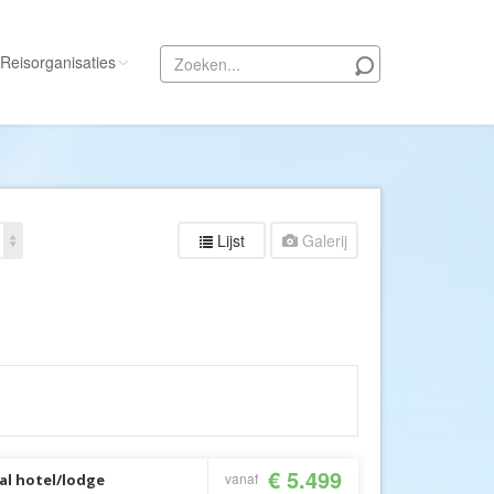
Reisorganisaties
Alle reisorganisaties
333travel
50 States Travel
Lijst
Galerij
ACSI Kampeerreizen
Activity International
Adam Voyages
Ado Travel
Aeroglobe International
ie
Africa Wildlife Safaris
African Travels
€ 5.499
vanaf
al hotel/lodge