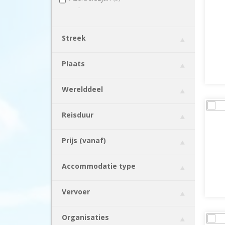
Bahrein
(1)
België
(2)
Belize
(9)
Streek
Benin
(2)
Bhutan
(7)
Plaats
Bolivia
(16)
Bosnië en Herzegovina
(8)
Werelddeel
Botswana
(22)
Brazilië
(22)
Reisduur
Bulgarije
(6)
Cambodja
(41)
Prijs (vanaf)
Canada
(153)
Chili
(29)
Accommodatie type
China
(52)
Colombia
(26)
Vervoer
Costa Rica
(49)
Cuba
(19)
Organisaties
Cyprus
(3)