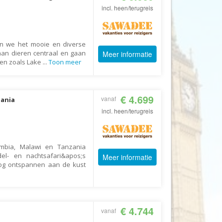
Booking.com
incl. heen/terugreis
Budget Safari
Bungalows.nl
en we het mooie en diverse
By June
aan dieren centraal en gaan
Meer informatie
ken zoals Lake
...
Toon meer
Campings.com
Canvas Holidays
Captain Africa
€ 4.699
vanaf
zania
Caribbean.nl
incl. heen/terugreis
Center Parcs
Chalet.nl
ambia, Malawi en Tanzania
l- en nachtsafari&apos;s
Meer informatie
Charlie's Travels
og ontspannen aan de kust
Cirkel
Club Med
Corendon
€ 4.744
vanaf
Cruise Travel