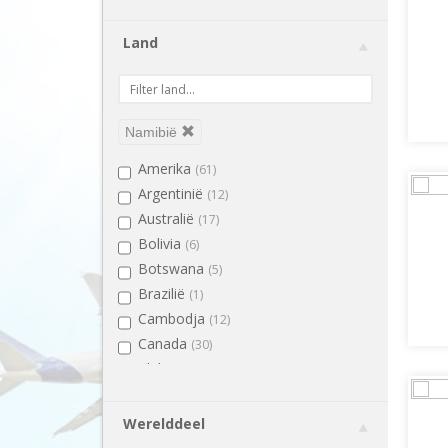
Land
Namibië
Amerika
(61)
Argentinië
(12)
Australië
(17)
Bolivia
(6)
Botswana
(5)
Brazilië
(1)
Cambodja
(12)
Canada
(30)
Chili
(13)
Colombia
(9)
Costa Rica
(13)
Werelddeel
Ecuador
(6)