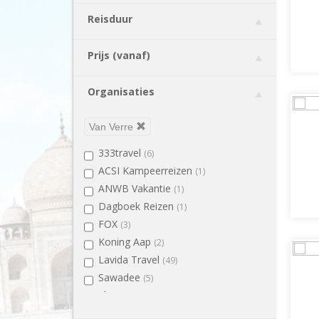
Indonesië
(67)
Reisduur
Japan
(9)
Kenia
(8)
Prijs (vanaf)
Laos
(8)
Malediven
(12)
Organisaties
Maleisië
(28)
Marokko
(4)
Van Verre
Mauritius
(1)
333travel
(6)
Myanmar
(6)
ACSI Kampeerreizen
(1)
Namibië
(5)
ANWB Vakantie
(1)
Nicaragua
(3)
Dagboek Reizen
(1)
Nieuw Zeeland
(8)
FOX
(3)
Panama
(5)
Koning Aap
(2)
Peru
(9)
Lavida Travel
(49)
Singapore
(1)
Sawadee
(5)
Sri Lanka
(12)
Shoestring
(1)
Tanzania
(8)
Tenzing Travel
(3)
Thailand
(16)