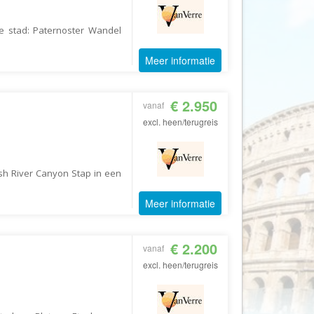
AV-Tours & Safaris
e stad: Paternoster Wandel
Aves Travels
Barrio Life
Meer informatie
BBI Travel
Beaches
€ 2.950
vanaf
excl. heen/terugreis
Bebsy
BeenInAsia
Belvilla
sh River Canyon Stap in een
Best of Travel
Meer informatie
Beter-uit
Better Places
€ 2.200
vanaf
BoerenBed
excl. heen/terugreis
Bolsjoj Reizen
BON travel