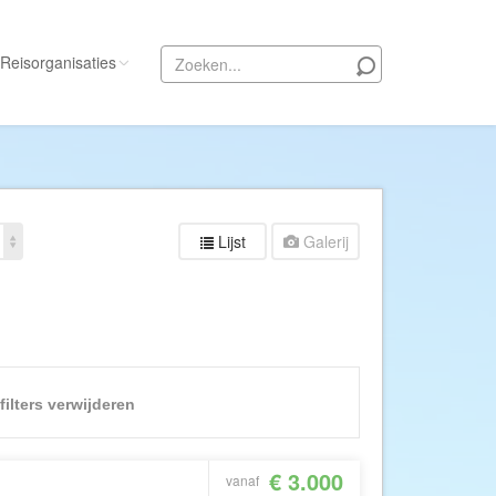
Reisorganisaties
Alle reisorganisaties
333travel
50 States Travel
Lijst
Galerij
ACSI Kampeerreizen
Activity International
Adam Voyages
Ado Travel
Aeroglobe International
filters verwijderen
ie
Africa Wildlife Safaris
African Travels
€ 3.000
vanaf