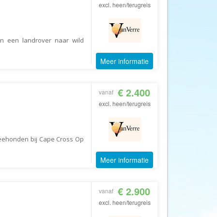
Afrika Reisopmaat
excl. heen/terugreis
Airbnb
Aktiva Tours
n een landrover naar wild
Allcamps
Meer informatie
Alltours
Alpenreizen
€ 2.400
Ander Licht Reizen
vanaf
excl. heen/terugreis
ANWB Camping
s
ANWB Vakantie
Arctic Adventure Expedities
eehonden bij Cape Cross Op
AsiaDirect
Meer informatie
Askja Reizen
Atma Asia Travel
€ 2.900
vanaf
Atma Reizen
excl. heen/terugreis
Autoreiswinkel.nl