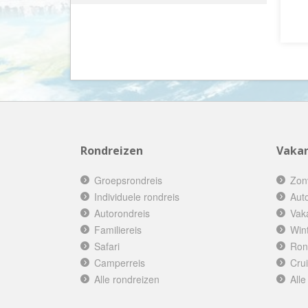
Travel Active
(2)
Vietnam
(17)
TUI
(1)
Zuid Afrika
(18)
Van Verre
(5)
Rondreizen
Vakan
Groepsrondreis
Zon
Individuele rondreis
Aut
Autorondreis
Vak
Familiereis
Win
Safari
Ron
Camperreis
Cru
Alle rondreizen
Alle