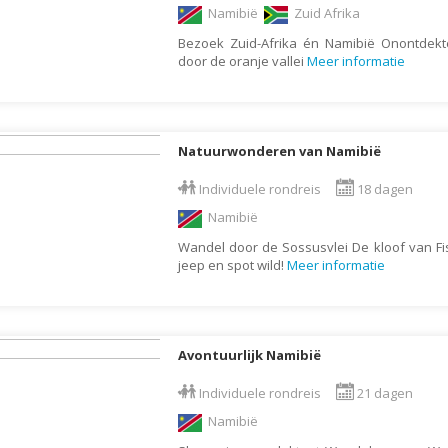
Namibië
Zuid Afrika
Botswana
Oud & Nieuw reis
Bezoek Zuid-Afrika én Namibië Onontdekt
Brazilië
Pretpark
door de oranje vallei
Meer informatie
Britse Maagdeneilanden
Rondreis
Bulgarije
Safari
Cambodja
Singlereis
Natuurwonderen van Namibië
Canada
Sportreis
Individuele rondreis
18 dagen
Canarische Eilanden
Stedentrip
Namibië
Chili
Taalcursus
Wandel door de Sossusvlei De kloof van Fi
jeep en spot wild!
Meer informatie
China
Thema vakanties
Colombia
Vakantiehuis
Costa Rica
Vakantiepark
Avontuurlijk Namibië
Cuba
Vogelreis
Curaçao
Vrijwilligerswerk
Individuele rondreis
21 dagen
Namibië
Cyprus
Wandelvakantie