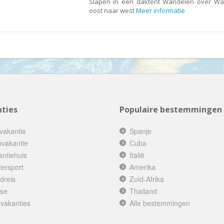
Slapen in een daktent Wandelen over Wa
Denemarken
Wellness vakantie
oost naar west
Meer informatie
Dominicaanse Republiek
Winterreis
Duitsland
Wintersport
Ecuador
Zonvakantie
Egypte
El Salvador
Engeland
ties
Populaire bestemmingen
Estland
Faeröer
vakantie
Spanje
Fiji
ovakantie
Cuba
antiehuis
Italië
Filipijnen
tersport
Amerika
Finland
dreis
Zuid-Afrika
Frankrijk
ise
Thailand
 vakanties
Alle bestemmingen
Frans-Guyana
Galapagos Eilanden