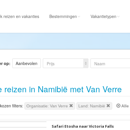
k reizen
en vakanties
Bestemmingen
Vakantietypen
Alle bestemmingen
Alle vakantietypen
Albanië
Actieve vakantie
Amerika
Autorondreis
er op:
Aanbevolen
Prijs
Naam
Amerikaanse
Autovakantie
Maagdeneilanden
Camperreis
e reizen in Namibië met Van Verre
Andorra
Cruise
Angola
Culinaire vakantie
Antarctica
Culturele vakantie
ozen filters:
Organisatie: Van Verre
Land: Namibië
Alle 
Antigua en Barbuda
Duik/snorkelvakant
Argentinië
Excursiereis
Safari Etosha naar Victoria Falls