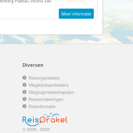
terberg Plateau Etosha van
Booking.com
Budget Safari
Meer informatie
Bungalows.nl
By June
Campings.com
Canvas Holidays
Captain Africa
Diversen
Caribbean.nl
Center Parcs
Reisorganisaties
Chalet.nl
Vliegticketaanbieders
Vliegtuigmaatschappijen
Charlie's Travels
Reisverzekeringen
Cirkel
Reisinformatie
Club Med
Corendon
© 2008 - 2026
Cruise Travel