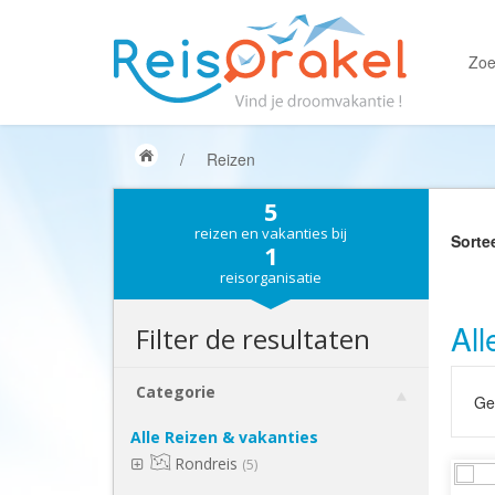
Zoe
/
Reizen
5
reizen en vakanties bij
Sorte
1
reisorganisatie
All
Filter de resultaten
Categorie
Gek
Alle Reizen & vakanties
Rondreis
(5)