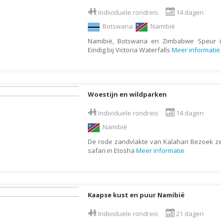
Armenië
Familiereis
Individuele rondreis
14 dagen
Aruba
Fietsvakantie
Botswana
Namibië
Australië
Fly and Drive
Namibië, Botswana en Zimbabwe Speur i
Azerbeidzjan
Formule 1 reis
Eindig bij Victoria Waterfalls
Meer informatie
Bahama's
Fotoreis
Bahrein
Golfvakantie
Barbados
Groepsrondreis
Woestijn en wildparken
België
Hotel
Individuele rondreis
14 dagen
Belize
Individuele rondrei
Namibië
Benin
Jongerenvakantie
De rode zandvlakte van Kalahari Bezoek z
safari in Etosha
Meer informatie
Bermuda
Kampeervakantie
Bhutan
Kerstreis
Bolivia
Motorreis
Kaapse kust en puur Namibië
Bonaire
Muziekreis
Individuele rondreis
21 dagen
Bosnië en Herzegovina
Natuurreis