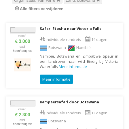
Organisatie: Van Verre
Land: Botswana
Alle filters verwijderen
Safari Etosha naar Victoria Falls
vanaf
Individuele rondreis
14 dagen
€ 3.000
excl.
Botswana
Namibië
heen/terugreis
Namibië, Botswana en Zimbabwe Speur in
een landrover naar wild Eindig bij Victoria
Waterfalls
Meer informatie
Meer informatie
Kampeersafari door Botswana
vanaf
Individuele rondreis
13 dagen
€ 2.300
excl.
Botswana
heen/terugreis