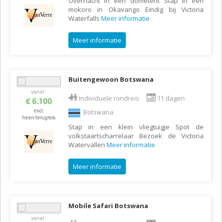
Overnacht in een dometent Stap in een
mokoro in Okavango Eindig bij Victoria
Waterfalls
Meer informatie
Meer informatie
Buitengewoon Botswana
vanaf
Individuele rondreis
11 dagen
€ 6.100
excl.
Botswana
heen/terugreis
Stap in een klein vliegtuigje Spot de
volkstaartscharrelaar Bezoek de Victoria
Watervallen
Meer informatie
Meer informatie
Mobile Safari Botswana
vanaf