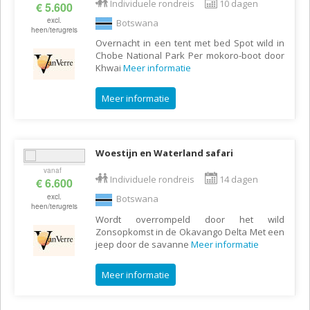
Individuele rondreis
10 dagen
€ 5.600
excl.
Botswana
heen/terugreis
Overnacht in een tent met bed Spot wild in
Chobe National Park Per mokoro-boot door
Khwai
Meer informatie
Meer informatie
Woestijn en Waterland safari
vanaf
Individuele rondreis
14 dagen
€ 6.600
excl.
Botswana
heen/terugreis
Wordt overrompeld door het wild
Zonsopkomst in de Okavango Delta Met een
jeep door de savanne
Meer informatie
Meer informatie