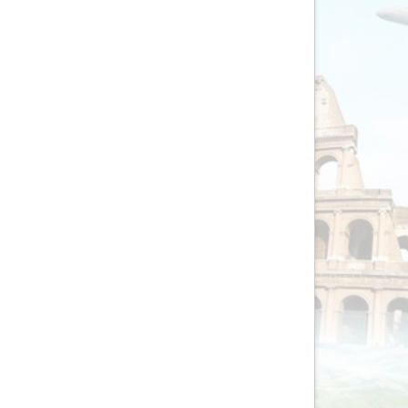
AV-Tours & Safaris
Aves Travels
Barrio Life
BBI Travel
Beaches
Bebsy
BeenInAsia
Belvilla
Best of Travel
Beter-uit
Better Places
BoerenBed
Bolsjoj Reizen
BON travel