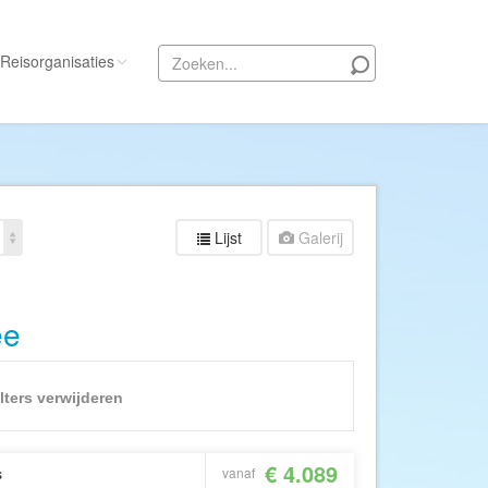
Reisorganisaties
Alle reisorganisaties
333travel
50 States Travel
Lijst
Galerij
ACSI Kampeerreizen
Activity International
ee
Adam Voyages
Ado Travel
Aeroglobe International
ilters verwijderen
ie
Africa Wildlife Safaris
African Travels
€ 4.089
vanaf
s