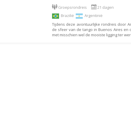
Armenië
Familiereis
Groepsrondreis
21 dagen
Aruba
Fietsvakantie
Brazilië
Argentinië
Australië
Fly and Drive
Tijdens deze avontuurlijke rondreis door Ar
Azerbeidzjan
Formule 1 reis
de sfeer van de tango in Buenos Aires en 
met misschien wel de mooiste ligging ter wer
Bahama's
Fotoreis
Bahrein
Golfvakantie
Barbados
Groepsrondreis
België
Hotel
Belize
Individuele rondrei
Benin
Jongerenvakantie
Bermuda
Kampeervakantie
Bhutan
Kerstreis
Bolivia
Motorreis
Bonaire
Muziekreis
Bosnië en Herzegovina
Natuurreis