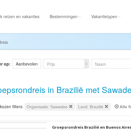
k reizen
en vakanties
Bestemmingen
Vakantietypen
Alle bestemmingen
Alle vakantietypen
reis
Albanië
Actieve vakantie
Amerika
Autorondreis
er op:
Aanbevolen
Prijs
Naam
Amerikaanse
Autovakantie
Maagdeneilanden
Camperreis
epsrondreis in Brazilië met Sawad
Andorra
Cruise
Angola
Culinaire vakantie
Antarctica
Culturele vakantie
ozen filters:
Organisatie: Sawadee
Land: Brazilië
Alle f
Antigua en Barbuda
Duik/snorkelvakant
Argentinië
Excursiereis
Groepsrondreis Brazilië en Buenos Aire