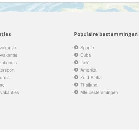
Denemarken
Wellness vakantie
Dominica
Winterreis
Dominicaanse Republiek
Wintersport
Duitsland
Zonvakantie
ties
Populaire bestemmingen
Ecuador
vakantie
Spanje
Egypte
ovakantie
Cuba
El Salvador
antiehuis
Italië
Engeland
tersport
Amerika
dreis
Zuid-Afrika
Estland
ise
Thailand
Faeröer
 vakanties
Alle bestemmingen
Fiji
Filipijnen
Finland
Frankrijk
Frans-Guyana