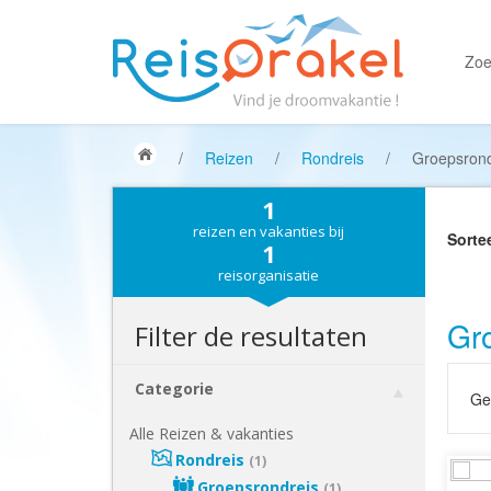
Zoe
/
Reizen
/
Rondreis
/
Groepsrond
1
reizen en vakanties bij
Sorte
1
reisorganisatie
Gro
Filter de resultaten
Categorie
Gek
Alle Reizen & vakanties
Rondreis
(1)
Groepsrondreis
(1)