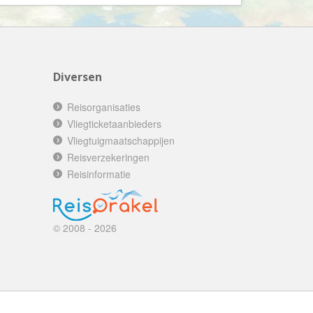
Booking.com
Budget Safari
Bungalows.nl
By June
Diversen
Campings.com
Reisorganisaties
Canvas Holidays
Vliegticketaanbieders
Captain Africa
Vliegtuigmaatschappijen
Caribbean.nl
Reisverzekeringen
Reisinformatie
Center Parcs
Chalet.nl
Charlie's Travels
© 2008 - 2026
Cirkel
Club Med
Corendon
Cruise Travel