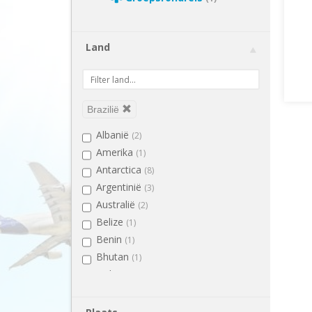
Land
Brazilië
Albanië
(2)
Amerika
(1)
Antarctica
(8)
Argentinië
(3)
Australië
(2)
Belize
(1)
Benin
(1)
Bhutan
(1)
Bolivia
(2)
Bosnië en Herzegovina
(1)
Botswana
(2)