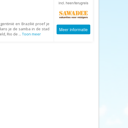
Afrika Reisopmaat
incl. heen/terugreis
Airbnb
Aktiva Tours
gentinië en Brazilië proef je
Allcamps
dans je de samba in de stad
Meer informatie
eld, Rio de
...
Toon meer
Alltours
Alpenreizen
Ander Licht Reizen
ANWB Camping
s
ANWB Vakantie
Arctic Adventure Expedities
AsiaDirect
Askja Reizen
Atma Asia Travel
Atma Reizen
Autoreiswinkel.nl