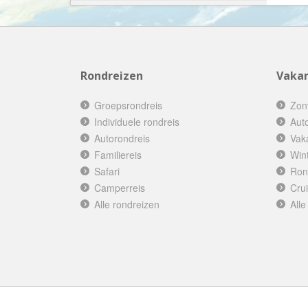
Ghana
(1)
Groenland
(1)
Guatemala
(3)
Honduras
(3)
Rondreizen
Vakan
Hongarije
(2)
Ierland
(1)
Groepsrondreis
Zon
IJsland
(4)
Individuele rondreis
Aut
India
(6)
Autorondreis
Vak
Indonesië
Familiereis
(7)
Win
Japan
Safari
Ron
(2)
Camperreis
Kazachstan
Cru
(2)
Alle rondreizen
Alle
Kenia
(4)
Koeweit
(1)
Kroatië
(1)
Laos
(3)
Lesotho
(1)
Letland
(1)
Litouwen