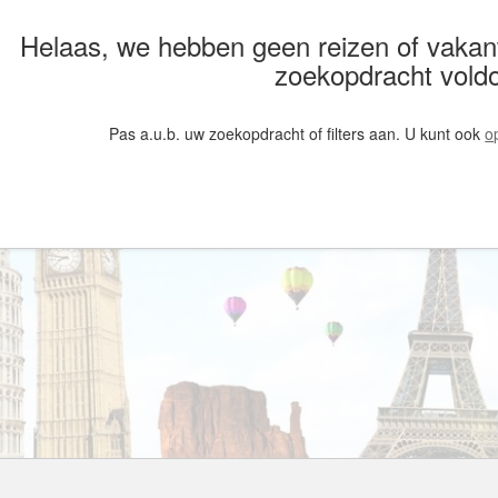
Armenië
Familiereis
Helaas, we hebben geen reizen of vakan
Aruba
Fietsvakantie
zoekopdracht vold
Australië
Fly and Drive
Azerbeidzjan
Formule 1 reis
Pas a.u.b. uw zoekopdracht of filters aan. U kunt ook
o
Bahama's
Fotoreis
Bahrein
Golfvakantie
Barbados
Groepsrondreis
België
Hotel
Belize
Individuele rondrei
Benin
Jongerenvakantie
Bermuda
Kampeervakantie
Bhutan
Kerstreis
Bolivia
Motorreis
Bonaire
Muziekreis
Bosnië en Herzegovina
Natuurreis