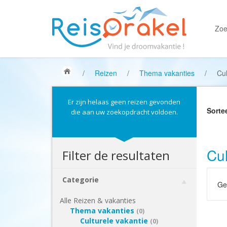
Zoe
/
Reizen
/
Thema vakanties
/
Cul
Er zijn helaas geen reizen gevonden
Sorte
die aan uw zoekopdracht voldoen.
Cul
Filter de resultaten
Categorie
Gek
Alle Reizen & vakanties
Thema vakanties
(0)
Culturele vakantie
(0)