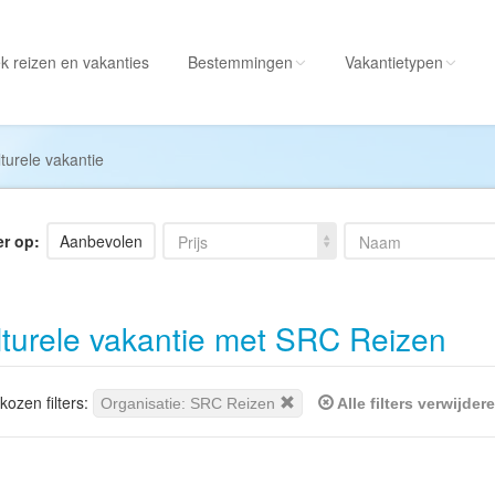
k reizen
en vakanties
Bestemmingen
Vakantietypen
Alle bestemmingen
Alle vakantietypen
turele vakantie
Albanië
Actieve vakantie
Amerika
Autorondreis
er op:
Aanbevolen
Prijs
Naam
Amerikaanse
Autovakantie
Maagdeneilanden
Camperreis
turele vakantie met SRC Reizen
Andorra
Cruise
Angola
Culinaire vakantie
Antarctica
Culturele vakantie
ozen filters:
Organisatie: SRC Reizen
Alle filters verwijder
Antigua en Barbuda
Duik/snorkelvakant
Argentinië
Excursiereis