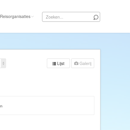
Reisorganisaties
Alle reisorganisaties
333travel
50 States Travel
Lijst
Galerij
ACSI Kampeerreizen
Activity International
Adam Voyages
Ado Travel
Aeroglobe International
en
ie
Africa Wildlife Safaris
African Travels