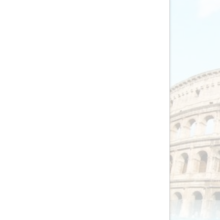
AV-Tours & Safaris
Aves Travels
Barrio Life
BBI Travel
Beaches
Bebsy
BeenInAsia
Belvilla
Best of Travel
Beter-uit
Better Places
BoerenBed
Bolsjoj Reizen
BON travel