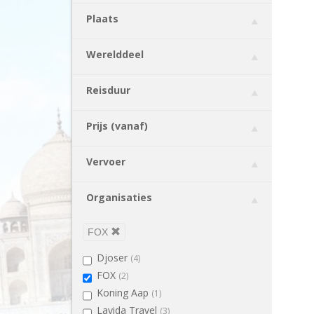
Chili
(3)
Plaats
China
(4)
Colombia
(4)
Werelddeel
Costa Rica
(7)
Cyprus
(1)
Reisduur
Denemarken
(5)
Duitsland
(3)
Prijs (vanaf)
Ecuador
(3)
Egypte
(1)
Vervoer
Engeland
(13)
Estland
(3)
Organisaties
Filipijnen
(1)
Finland
(4)
FOX
Frankrijk
(4)
Djoser
(4)
Georgië
(1)
FOX
(2)
Griekenland
(3)
Koning Aap
(1)
Guatemala
(1)
Lavida Travel
(3)
Honduras
(1)