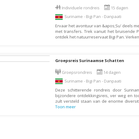
Armenië
Familiereis
Individuele rondreis
15 dagen
Aruba
Fietsvakantie
Suriname - Bigi Pan - Danpaati
Australië
Fly and Drive
Ervaar het avontuur van &apos;Su' deels me
Azerbeidzjan
Formule 1 reis
met transfers. Trek vanuit het bruisende 
ontdek het natuurreservaat Bigi Pan. Verken
Bahama's
Fotoreis
Bahrein
Golfvakantie
Barbados
Groepsrondreis
Groepsreis Surinaamse Schatten
België
Hotel
Groepsrondreis
14 dagen
Belize
Individuele rondrei
Suriname - Bigi Pan - Danpaati
Benin
Jongerenvakantie
Deze schitterende rondreis door Surin
bijzondere ontdekkingsreis, ver weg en to
Bermuda
Kampeervakantie
zult versteld staan van de enorme diversit
Bhutan
Kerstreis
Toon meer
Bolivia
Motorreis
Bonaire
Muziekreis
Bosnië en Herzegovina
Natuurreis