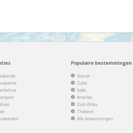
Denemarken
Wellness vakantie
Dominicaanse Republiek
Winterreis
Duitsland
Wintersport
Ecuador
Zonvakantie
Egypte
El Salvador
Engeland
ties
Populaire bestemmingen
Estland
Faeröer
vakantie
Spanje
ovakantie
Cuba
Fiji
antiehuis
Italië
Filipijnen
tersport
Amerika
Finland
dreis
Zuid-Afrika
ise
Thailand
Frankrijk
 vakanties
Alle bestemmingen
Frans-Guyana
Galapagos Eilanden