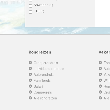
Sawadee
(1)
Ierland
(6)
TUI
(8)
IJsland
(3)
India
(2)
Indonesië
(10)
Italië
(4)
Japan
(4)
Jordanië
(1)
Kenia
(2)
Rondreizen
Vakan
Kirgizië (Kirgizstan)
(1)
Lesotho
(1)
Groepsrondreis
Zon
Letland
(2)
Individuele rondreis
Aut
Liechtenstein
(1)
Autorondreis
Vak
Litouwen
(2)
Familiereis
Win
Malediven
(3)
Safari
Ron
Maleisië
Camperreis
(4)
Cru
Marokko
Alle rondreizen
Alle
(6)
Mexico
(4)
Namibië