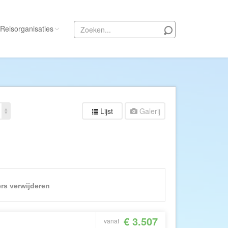
Reisorganisaties
Alle reisorganisaties
333travel
50 States Travel
Lijst
Galerij
ACSI Kampeerreizen
Activity International
Adam Voyages
Ado Travel
Aeroglobe International
ters verwijderen
ie
Africa Wildlife Safaris
African Travels
€ 3.507
vanaf