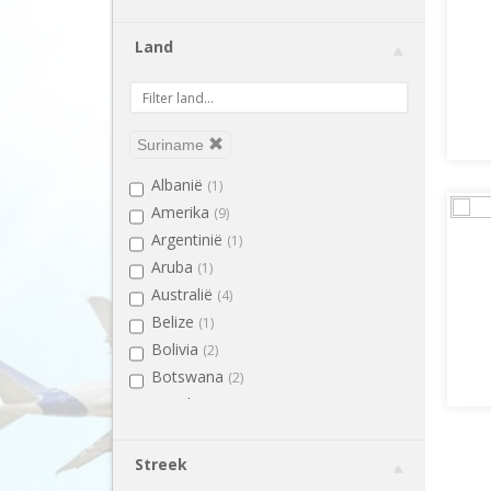
Land
Suriname
Albanië
(1)
Amerika
(9)
Argentinië
(1)
Aruba
(1)
Australië
(4)
Belize
(1)
Bolivia
(2)
Botswana
(2)
Brazilië
(2)
Bulgarije
(1)
Cambodja
(3)
Streek
Canada
(6)