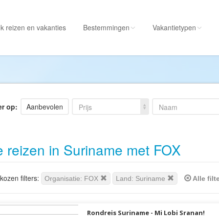
k reizen
en vakanties
Bestemmingen
Vakantietypen
Alle bestemmingen
Alle vakantietypen
Albanië
Actieve vakantie
Amerika
Autorondreis
er op:
Aanbevolen
Prijs
Naam
Amerikaanse
Autovakantie
Maagdeneilanden
Camperreis
e reizen in Suriname met FOX
Andorra
Cruise
Angola
Culinaire vakantie
Antarctica
Culturele vakantie
ozen filters:
Organisatie: FOX
Land: Suriname
Alle fil
Antigua en Barbuda
Duik/snorkelvakant
Argentinië
Excursiereis
Rondreis Suriname - Mi Lobi Sranan!