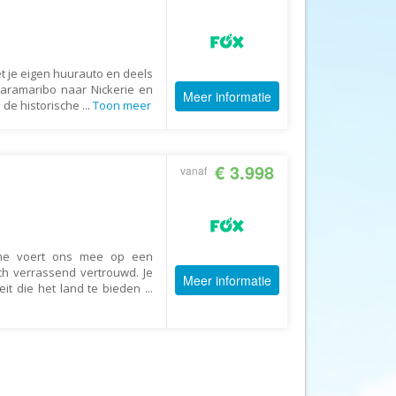
Afrika Reisopmaat
Airbnb
Aktiva Tours
t je eigen huurauto en deels
Allcamps
Paramaribo naar Nickerie en
Meer informatie
 de historische
...
Toon meer
Alltours
Alpenreizen
€ 3.998
Ander Licht Reizen
vanaf
ANWB Camping
s
ANWB Vakantie
Arctic Adventure Expedities
ame voert ons mee op een
ch verrassend vertrouwd. Je
AsiaDirect
Meer informatie
eit die het land te bieden
...
Askja Reizen
Atma Asia Travel
Atma Reizen
Autoreiswinkel.nl