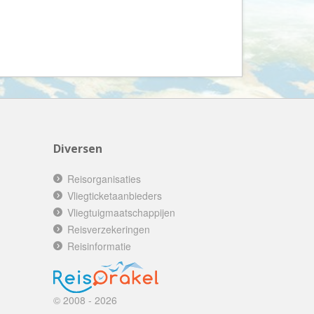
Booking.com
Budget Safari
Bungalows.nl
By June
Campings.com
Canvas Holidays
Captain Africa
Diversen
Caribbean.nl
Center Parcs
Reisorganisaties
Vliegticketaanbieders
Chalet.nl
Vliegtuigmaatschappijen
Charlie's Travels
Reisverzekeringen
Cirkel
Reisinformatie
Club Med
Corendon
© 2008 - 2026
Cruise Travel