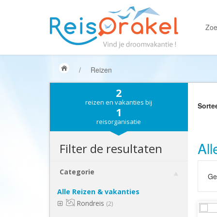
Zoe
/
Reizen
2
reizen en vakanties bij
Sorte
1
reisorganisatie
All
Filter de resultaten
Categorie
Gek
Alle Reizen & vakanties
Rondreis
(2)