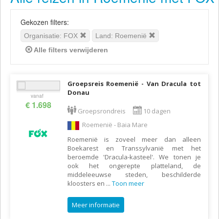
Gekozen filters:
Organisatie: FOX
Land: Roemenië
Alle filters verwijderen
Groepsreis Roemenië - Van Dracula tot
Donau
vanaf
€ 1.698
Groepsrondreis
10 dagen
Roemenië - Baia Mare
Roemenië is zoveel meer dan alleen
Boekarest en Transsylvanië met het
beroemde 'Dracula-kasteel'. We tonen je
ook het ongerepte platteland, de
middeleeuwse steden, beschilderde
kloosters en
...
Toon meer
Meer informatie