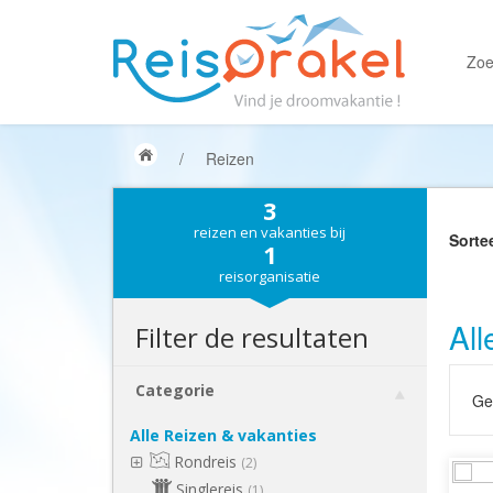
Zoe
/
Reizen
3
reizen en vakanties bij
Sorte
1
reisorganisatie
All
Filter de resultaten
Categorie
Gek
Alle Reizen & vakanties
Rondreis
(2)
Singlereis
(1)