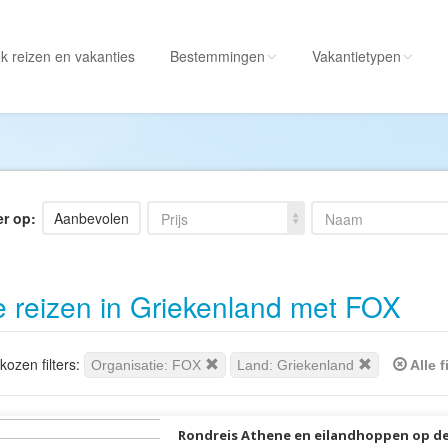
k reizen
en vakanties
Bestemmingen
Vakantietypen
Alle bestemmingen
Alle vakantietypen
Albanië
Actieve vakantie
Amerika
Autorondreis
er op:
Aanbevolen
Prijs
Naam
Amerikaanse
Autovakantie
Maagdeneilanden
Camperreis
e reizen in Griekenland met FOX
Andorra
Cruise
Angola
Culinaire vakantie
Antarctica
Culturele vakantie
ozen filters:
Organisatie: FOX
Land: Griekenland
Alle f
Antigua en Barbuda
Duik/snorkelvakant
Argentinië
Excursiereis
Rondreis Athene en eilandhoppen op de