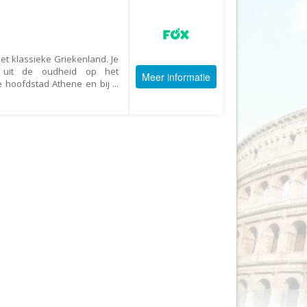
AV-Tours & Safaris
Aves Travels
Barrio Life
et klassieke Griekenland. Je
en uit de oudheid op het
Meer informatie
BBI Travel
e hoofdstad Athene en bij
...
Beaches
Bebsy
BeenInAsia
Belvilla
Best of Travel
Beter-uit
Better Places
BoerenBed
Bolsjoj Reizen
BON travel