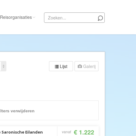
Reisorganisaties
Alle reisorganisaties
333travel
50 States Travel
Lijst
Galerij
ACSI Kampeerreizen
Activity International
Adam Voyages
Ado Travel
Aeroglobe International
ilters verwijderen
ie
Africa Wildlife Safaris
African Travels
€ 1.222
vanaf
 Saronische Eilanden