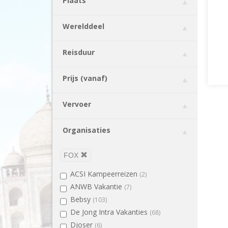
Plaats
Canada
(6)
Chili
(3)
Werelddeel
China
(4)
Colombia
(4)
Reisduur
Costa Rica
(7)
Cyprus
(1)
Prijs (vanaf)
Denemarken
(5)
Duitsland
(3)
Vervoer
Ecuador
(3)
Egypte
(1)
Organisaties
Engeland
(13)
Estland
(3)
FOX
Filipijnen
(1)
ACSI Kampeerreizen
(2)
Finland
(4)
ANWB Vakantie
(7)
Frankrijk
(4)
Bebsy
(103)
Georgië
(1)
De Jong Intra Vakanties
(68)
Griekenland
(3)
Djoser
(6)
Guatemala
(1)