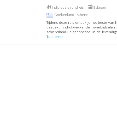
Botswana
Oud & Nieuw reis
Individuele rondreis
8 dagen
Brazilië
Pretpark
Griekenland - Athene
Britse Maagdeneilanden
Rondreis
Tijdens deze reis ontdek je het beste van h
bezoekt indrukwekkende overblijfsel
Bulgarije
Safari
schiereiland Peloponnesos, in de levendig
Toon meer
Cambodja
Singlereis
Canada
Sportreis
Canarische Eilanden
Stedentrip
Chili
Taalcursus
China
Thema vakanties
Colombia
Vakantiehuis
Costa Rica
Vakantiepark
Cuba
Vogelreis
Curaçao
Vrijwilligerswerk
Cyprus
Wandelvakantie