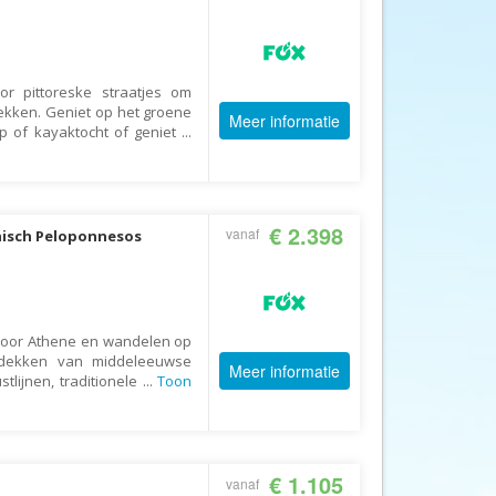
Afrika Reisopmaat
Airbnb
Aktiva Tours
or pittoreske straatjes om
Allcamps
ekken. Geniet op het groene
Meer informatie
 of kayaktocht of geniet
...
Alltours
Alpenreizen
Ander Licht Reizen
€ 2.398
vanaf
hisch Peloponnesos
ANWB Camping
s
ANWB Vakantie
Arctic Adventure Expedities
 door Athene en wandelen op
AsiaDirect
tdekken van middeleeuwse
Meer informatie
Askja Reizen
tlijnen, traditionele
...
Toon
Atma Asia Travel
Atma Reizen
€ 1.105
vanaf
Autoreiswinkel.nl