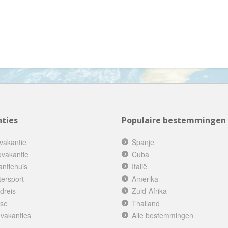
Denemarken
Wellness vakantie
Dominicaanse Republiek
Winterreis
Duitsland
Wintersport
Ecuador
Zonvakantie
Egypte
El Salvador
Engeland
Estland
ties
Populaire bestemmingen
Faeröer
vakantie
Spanje
Fiji
ovakantie
Cuba
Filipijnen
antiehuis
Italië
Finland
tersport
Amerika
dreis
Zuid-Afrika
Frankrijk
ise
Thailand
Frans-Guyana
 vakanties
Alle bestemmingen
Galapagos Eilanden