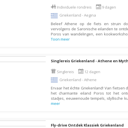
Armenië
Familiereis
Individuele rondreis
9 dagen
Aruba
Fietsvakantie
Griekenland - Aegina
Australië
Fly and Drive
Beleef Athene op de fiets en struin do
Azerbeidzjan
Formule 1 reis
vervolgens de Saronische eilanden te ontd
Poros van wandelingen, een kookworkshop
Bahama's
Fotoreis
Toon meer
Bahrein
Golfvakantie
Barbados
Groepsrondreis
Singlereis Griekenland - Athene en Myt
België
Hotel
Belize
Singlereis
12 dagen
Individuele rondrei
Griekenland - Athene
Benin
Jongerenvakantie
Ervaar het échte Griekenland! Van fietsen
Bermuda
Kampeervakantie
het charmante eiland Poros tot het on
Bhutan
Kerstreis
stadjes, eeuwenoude tempels, idyllische kus
meer
Bolivia
Motorreis
Bonaire
Muziekreis
Bosnië en Herzegovina
Natuurreis
Fly-drive Ontdek Klassiek Griekenland