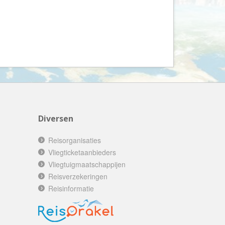
Booking.com
Budget Safari
Bungalows.nl
By June
Campings.com
Canvas Holidays
Captain Africa
Caribbean.nl
Diversen
Center Parcs
Reisorganisaties
Chalet.nl
Vliegticketaanbieders
Charlie's Travels
Vliegtuigmaatschappijen
Cirkel
Reisverzekeringen
Reisinformatie
Club Med
Corendon
Cruise Travel