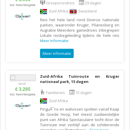
Groepsrondreis
29 dagen
incl. heen/terugreis
Zuid Afrika
Swaziland
Reis het hele land rond Diverse nationale
parken, waaronder Kruger, Pilanesberg en
Augrabie Meerdere gamedrives inbegrepen
Lokale reisbegeleiding tijdens de hele reis
Meer informatie
Meer informatie
Zuid-Afrika Tuinroute en Kruger
nationaal park, 15 dagen
vanaf
€ 3.295
Familiereis
15 dagen
incl. heen/terugreis
Zuid Afrika
PinguÃ¯ns en walvissen spotten vanaf Kaap
de Goede Hoop, het meest zuidwestelijke
punt van Afrika Spectaculaire tocht door de
Tuinroute met verblijf aan de schitterende