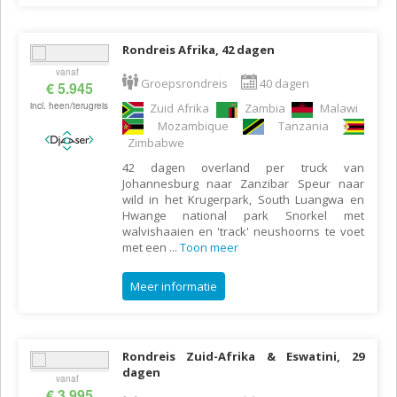
Rondreis Afrika, 42 dagen
vanaf
Groepsrondreis
40 dagen
€ 5.945
incl. heen/terugreis
Zuid Afrika
Zambia
Malawi
Mozambique
Tanzania
Zimbabwe
42 dagen overland per truck van
Johannesburg naar Zanzibar Speur naar
wild in het Krugerpark, South Luangwa en
Hwange national park Snorkel met
walvishaaien en 'track' neushoorns te voet
met een
...
Toon meer
Meer informatie
Rondreis Zuid-Afrika & Eswatini, 29
dagen
vanaf
€ 3.995