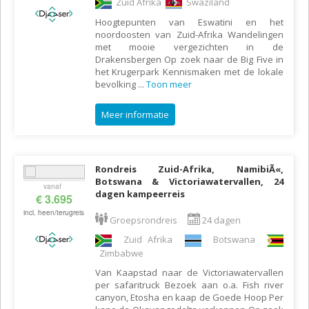
Zuid Afrika
Swaziland
Hoogtepunten van Eswatini en het
noordoosten van Zuid-Afrika Wandelingen
met mooie vergezichten in de
Drakensbergen Op zoek naar de Big Five in
het Krugerpark Kennismaken met de lokale
bevolking
...
Toon meer
Meer informatie
Rondreis Zuid-Afrika, NamibiÃ«,
Botswana & Victoriawatervallen, 24
vanaf
dagen kampeerreis
€ 3.695
incl. heen/terugreis
Groepsrondreis
24 dagen
Zuid Afrika
Botswana
Zimbabwe
Van Kaapstad naar de Victoriawatervallen
per safaritruck Bezoek aan o.a. Fish river
canyon, Etosha en kaap de Goede Hoop Per