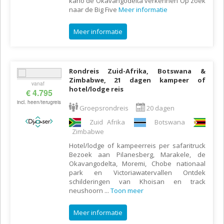
kano de Okavangodelta verkennen Op zoek
naar de Big Five
Meer informatie
Meer informatie
Rondreis Zuid-Afrika, Botswana &
Zimbabwe, 21 dagen kampeer of
vanaf
hotel/lodge reis
€ 4.795
incl. heen/terugreis
Groepsrondreis
20 dagen
Zuid Afrika
Botswana
Zimbabwe
Hotel/lodge of kampeerreis per safaritruck
Bezoek aan Pilanesberg, Marakele, de
Okavangodelta, Moremi, Chobe nationaal
park en Victoriawatervallen Ontdek
schilderingen van Khoisan en track
neushoorn
...
Toon meer
Meer informatie