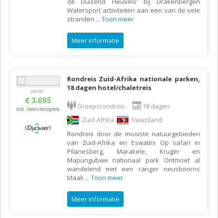
de Duizend Heuvels' bij Drakenbergen
Watersport activiteiten aan een van de vele
stranden
...
Toon meer
Meer informatie
Rondreis Zuid-Afrika nationale parken,
18 dagen hotel/chaletreis
vanaf
€ 3.695
Groepsrondreis
18 dagen
incl. heen/terugreis
Zuid Afrika
Swaziland
Rondreis door de mooiste natuurgebieden
van Zuid-Afrika en Eswatini Op safari in
Pilanesberg, Marakele, Kruger en
Mapungubwe nationaal park Ontmoet al
wandelend met een ranger neushoorns
Maak
...
Toon meer
Meer informatie