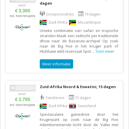
dagen
vanaf
€ 3.395
Groepsrondreis
19 dagen
incl. heen/terugreis
Zuid Afrika
Mozambique
Unieke combinatie van safari en tropische
stranden Maak een zeiltocht per traditionele
dhow naar de Bazaruto-archipel Op zoek
naar de Big Five in het Kruger park of
Hluhluwe wild reservaat Spot
...
Toon meer
Meer informatie
Zuid-Afrika Noord & Eswatini, 15 dagen
vanaf
Familiereis
15 dagen
€ 2.795
incl. heen/terugreis
Zuid Afrika
Swaziland
Spectaculaire gamedrive door het
Krugerpark op zoek naar de Big Five
Adembenemende tocht door de 'Vallei met