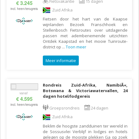
Fietsvakantie
15 dagen
€ 3.245
incl. heen/terugreis
Zuid Afrika
Fietsen door het hart van de Kaapse
wijnlanden Bezoek Franschhoek en
Stellenbosch Fietsroutes over uitdagende
passen met adembenemende uitzichten
Ontdek Kaapstad en het mooie Tuinroute-
district op
...
Toon meer
Meer informatie
Rondreis Zuid-Afrika, NamibiÃ«,
Botswana & Victoriawatervallen, 24
vanaf
dagen hotel/lodgereis
€ 4.595
incl. heen/terugreis
Groepsrondreis
24 dagen
Zuid Afrika
Beklim de hoogste zandduinen ter wereld in
de Sossusvlei Verblijf in lodges en hotels
gelegen op de mooiste plekken Ga op zoek