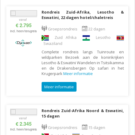
Rondreis Zuid-Afrika, Lesotho &
Eswatini, 22 dagen hotel/chaletreis
vanaf
€ 2.795
Groepsrondreis
22 dagen
incl. heen/terugreis
Zuid Afrika
Lesotho
Swaziland
Complete rondreis langs Tuinroute en
wildparken Bezoek aan de koninkrijken
Lesotho & Eswatini Wandelen in Tsitsikamma
en de Drakensbergen Op safari in het
Krugerpark
Meer informatie
Meer informatie
Rondreis Zuid-Afrika Noord & Eswatini,
15 dagen
vanaf
€ 2.345
Groepsrondreis
15 dagen
incl. heen/terugreis