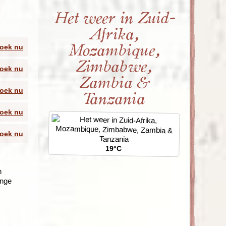
Het weer in Zuid-
Afrika,
tallen
Mozambique,
oek nu
s op
Zimbabwe,
oek nu
t
Zambia &
rlijk
oek nu
Tanzania
oek nu
oek nu
19°C
n
ange