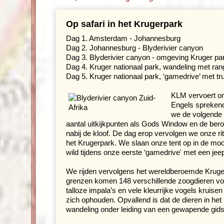
Op safari in het Krugerpark
Dag 1. Amsterdam - Johannesburg
Dag 2. Johannesburg - Blyderivier canyon
Dag 3. Blyderivier canyon - omgeving Kruger par
Dag 4. Kruger nationaal park, wandeling met ran
Dag 5. Kruger nationaal park, ‘gamedrive’ met tr
KLM vervoert o
Engels sprekend
we de volgende
aantal uitkijkpunten als Gods Window en de ber
nabij de kloof. De dag erop vervolgen we onze 
het Krugerpark. We slaan onze tent op in de mooi
wild tijdens onze eerste ‘gamedrive' met een jee
We rijden vervolgens het wereldberoemde Kruge
grenzen komen 148 verschillende zoogdieren voor
talloze impala’s en vele kleurrijke vogels kruis
zich ophouden. Opvallend is dat de dieren in he
wandeling onder leiding van een gewapende gids