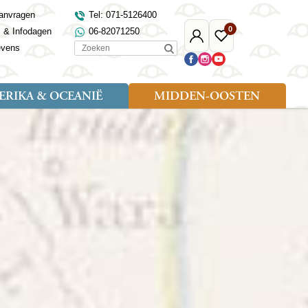
anvragen
Tel: 071-5126400
0
s & Infodagen
06-82071250
Mijn
Favoriete
Zoeken
evens
Djoser
reizen
RIKA & OCEANIË
MIDDEN-OOSTEN
Soort reizen
Landen
Landen
sh
gië
Rondreis (18)
Alaska
Maleisië
Noord-Macedonië
Egypte
kenland
Familiereis (9)
Australië
Mongolië
Noorwegen
Jordanië
and
Fietsreis (1)
Canada
Nepal
Polen
Marokko
and
Wandelreis (3)
Nieuw-Zeeland
Oezbekistan
Portugal
Oman
Cultuur (8)
Verenigde Staten
Singapore
Roemenië
Saoedi-Arabië
verdië
Sri Lanka
Sardinië
Tunesië
ovo
Taiwan
Schotland
Turkije
tië
Thailand
Servië
and
Tibet
Spanje
and
Turkmenistan
Turkije
an
uwen
Vietnam
Verenigd Koninkrijk
ira
Zijderoute
Wales