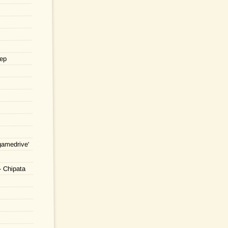
eep
gamedrive'
- Chipata