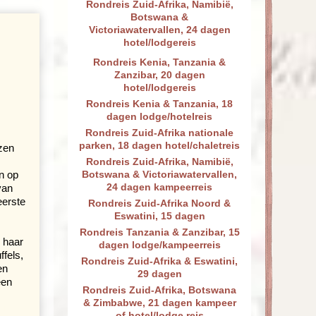
Rondreis Zuid-Afrika, Namibië,
Botswana &
Victoriawatervallen, 24 dagen
hotel/lodgereis
Rondreis Kenia, Tanzania &
Zanzibar, 20 dagen
hotel/lodgereis
Rondreis Kenia & Tanzania, 18
dagen lodge/hotelreis
Rondreis Zuid-Afrika nationale
parken, 18 dagen hotel/chaletreis
zen
Rondreis Zuid-Afrika, Namibië,
n op
Botswana & Victoriawatervallen,
24 dagen kampeerreis
van
eerste
Rondreis Zuid-Afrika Noord &
Eswatini, 15 dagen
Rondreis Tanzania & Zanzibar, 15
 haar
dagen lodge/kampeerreis
ffels,
Rondreis Zuid-Afrika & Eswatini,
en
29 dagen
een
Rondreis Zuid-Afrika, Botswana
& Zimbabwe, 21 dagen kampeer
of hotel/lodge reis