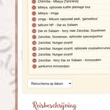
Chitimba - Mbeya (Tanzania)
Mbeya, optionele koffie plantage tour
Mbeya - Iringa
Iringa - Mikumi nationaal park, 'gamedrive'
Mikumi NP - Dar es Salaam
Dar es Salaam - ferry naar Zanzibar, Stonetown
Zanzibar, Stonetown, optionele specerijentour
Zanzibar, Nungwi strand
Zanzibar, Nungwi strand, optionele snorkelexcur
Zanzibar, Nungwi strand
Zanzibar - ferry Dar es Salaam - Amsterdam
aankomst Amsterdam
Reisschema
op datum
Reisbeschrijving