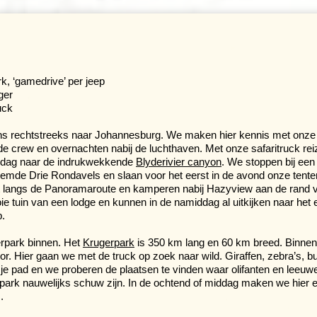
k, ‘gamedrive’ per jeep
ger
uck
ns rechtstreeks naar Johannesburg. We maken hier kennis met onze
e crew en overnachten nabij de luchthaven. Met onze safaritruck rei
 dag naar de indrukwekkende
Blyderivier canyon
. We stoppen bij een
oemde Drie Rondavels en slaan voor het eerst in de avond onze tente
rit langs de Panoramaroute en kamperen nabij Hazyview aan de rand 
e tuin van een lodge en kunnen in de namiddag al uitkijken naar het 
p.
rpark binnen. Het
Krugerpark
is 350 km lang en 60 km breed. Binnen
. Hier gaan we met de truck op zoek naar wild. Giraffen, zebra’s, bu
en je pad en we proberen de plaatsen te vinden waar olifanten en leeuw
t park nauwelijks schuw zijn. In de ochtend of middag maken we hier 
.