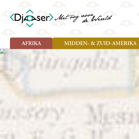
AFRIKA
MIDDEN- & ZUID-AMERIKA
Soort reizen
Soort reizen
Landen
Landen
Rondreis (26)
Rondreis (25)
Angola
Amazone
Moz
Familiereis (10)
Familiereis (11)
Benin
Argentinië
Nam
Fietsreis (2)
Fietsreis (1)
Botswana
Belize
Oeg
Wandelreis (1)
Cultuur (9)
Egypte
Bolivia
Sao 
Cultuur (3)
Natuur (13)
Ghana
Brazilië
Swa
Natuur (6)
Kaapverdië
Chili
Tan
Kenia
Colombia
Tog
Madagaskar
Costa Rica
Zam
Nieuwe reizen
Malawi
Cuba
Zanz
Voodoo in Benin en Togo, 16
Marokko
Ecuador
Zim
dagen
Mauritius
El Salvado
Zuid