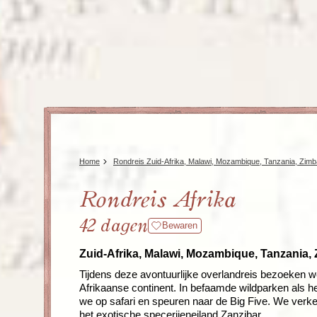
Home
Rondreis Zuid-Afrika, Malawi, Mozambique, Tanzania, Zi
Rondreis Afrika
42 dagen
Bewaren
Zuid-Afrika, Malawi, Mozambique, Tanzania
Tijdens deze avontuurlijke overlandreis bezoeken w
Afrikaanse continent. In befaamde wildparken als
we op safari en speuren naar de Big Five. We verk
het exotische specerijeneiland Zanzibar.