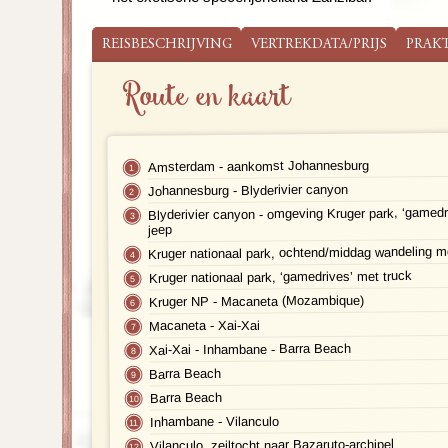
REISBESCHRIJVING
VERTREKDATA/PRIJS
PRAK
Route en kaart
Amsterdam - aankomst Johannesburg
Johannesburg - Blyderivier canyon
Blyderivier canyon - omgeving Kruger park, ‘gamedr
jeep
Kruger nationaal park, ochtend/middag wandeling m
Kruger nationaal park, ‘gamedrives’ met truck
Kruger NP - Macaneta (Mozambique)
Macaneta - Xai-Xai
Xai-Xai - Inhambane - Barra Beach
Barra Beach
Barra Beach
Inhambane - Vilanculo
Vilanculo, zeiltocht naar Bazaruto-archipel