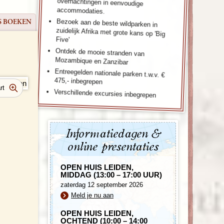
accommodaties.
Bezoek aan de beste wildparken in
zuidelijk Afrika met grote kans op 'Big
S BOEKEN
Five'
Ontdek de mooie stranden van
Mozambique en Zanzibar
Entreegelden nationale parken t.w.v. €
475,- inbegrepen
Verschillende excursies inbegrepen
Informatiedagen &
online presentaties
OPEN HUIS LEIDEN,
MIDDAG (13:00 – 17:00 UUR)
zaterdag 12 september 2026
Meld je nu aan
OPEN HUIS LEIDEN,
OCHTEND (10:00 – 14:00