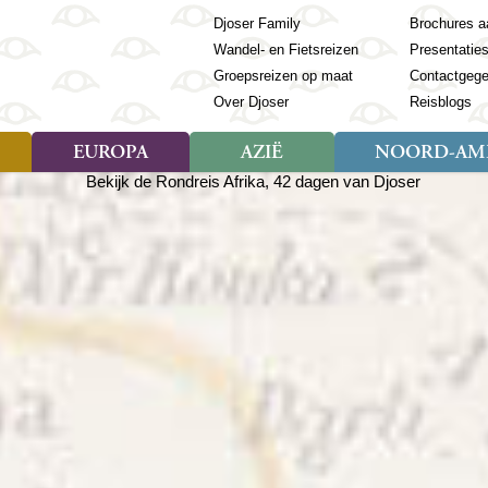
Djoser Family
Brochures a
Wandel- en Fietsreizen
Presentatie
Groepsreizen op maat
Contactgeg
Over Djoser
Reisblogs
EUROPA
AZIË
NOORD-AME
Soort reizen
Soort reizen
Landen
Soort reizen
Landen
ambique
Rondreis (28)
(Frans) Guyana
Rondreis (57)
Albanië
Rondreis (7)
Banglade
Geor
ibië
Familiereis (11)
Galapagos
Familiereis (22)
Andorra
Familiereis (2)
Bhutan
Grie
anda
Fietsreis (8)
Guatemala
Fietsreis (3)
Armenië
Natuur (5)
Cambodja
IJsl
Tomé en Principe
Wandelreis (23)
Honduras
Cultuur (28)
Azerbeidzjan
China
Ierl
ziland
Cultuur (12)
Mexico
Natuur (16)
Azoren
Filipijnen
Italië
zania
Natuur (3)
Nicaragua
Balkan
India
Kaap
o
Paaseiland
Baltische Staten
Indochina
Kos
bia
Paraguay
Bosnië en Herzegovina
Indonesië
Kroa
ibar
Peru
Bulgarije
Japan
Lapl
Nieuwe reizen
babwe
Suriname
Engeland
Jordanië
Letl
r
-Afrika
Rondreis China & Tibet, 42
Estland
Kazachst
Lito
dagen
Finland
Kirgizië
Made