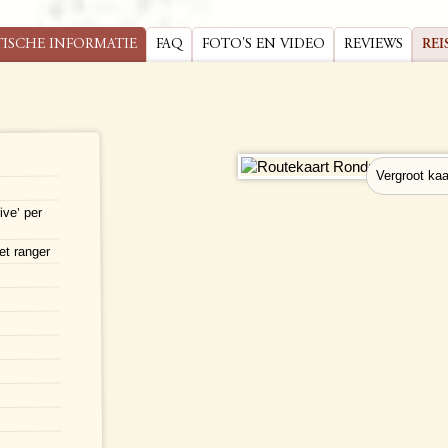
TISCHE INFORMATIE
FAQ
FOTO'S EN VIDEO
REVIEWS
REI
ive’ per
et ranger