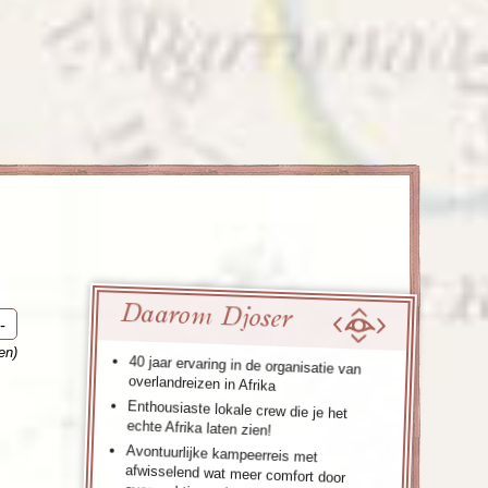
enegro
Zuid-Korea
Daarom Djoser
-
en)
40 jaar ervaring in de organisatie van
overlandreizen in Afrika
Enthousiaste lokale crew die je het
echte Afrika laten zien!
Avontuurlijke kampeerreis met
afwisselend wat meer comfort door
overnachtingen in eenvoudige