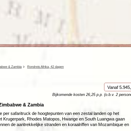
Rondreis Sulawesi &
Frankrijk
Laos
Mont
Molukken, 22 dagen
Malediven
mbabwe & Zambia
Rondreis Afrika, 42 dagen
Vanaf 5.945,
Bijkomende kosten 26,25 p.p. (o.b.v. 2 person
, Zimbabwe & Zambia
e per safaritruck de hoogtepunten van een zestal landen op het
 het Krugerpark, Rhodes Matopos, Hwange en South Luangwa gaan
ennen de aantrekkelijke stranden en koraalriffen van Mozambique en