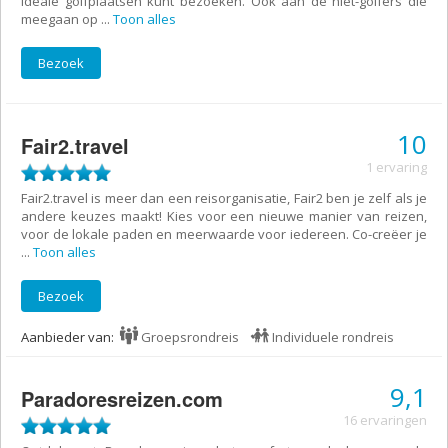
ideale golfplaatsen kunt bezoeken. Ook aan de niet-golfers die
meegaan op
...
Toon alles
Bezoek
10
Fair2.travel
1 ervaring
Fair2.travel is meer dan een reisorganisatie, Fair2 ben je zelf als je
andere keuzes maakt! Kies voor een nieuwe manier van reizen,
voor de lokale paden en meerwaarde voor iedereen. Co-creëer je
...
Toon alles
Bezoek
Aanbieder van:
Groepsrondreis
Individuele rondreis
9,1
Paradoresreizen.com
16 ervaringen