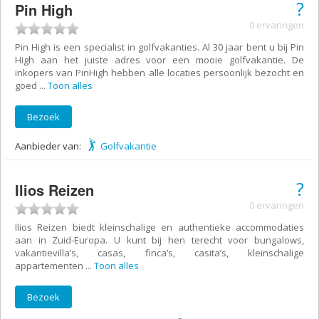
?
Pin High
0 ervaringen
Pin High is een specialist in golfvakanties. Al 30 jaar bent u bij Pin
High aan het juiste adres voor een mooie golfvakantie. De
inkopers van PinHigh hebben alle locaties persoonlijk bezocht en
goed
...
Toon alles
Bezoek
Aanbieder van:
Golfvakantie
?
Ilios Reizen
0 ervaringen
Ilios Reizen biedt kleinschalige en authentieke accommodaties
aan in Zuid-Europa. U kunt bij hen terecht voor bungalows,
vakantievilla’s, casas, finca’s, casita’s, kleinschalige
appartementen
...
Toon alles
Bezoek