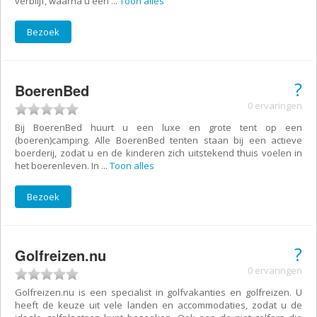
verblijf, waarna u een
...
Toon alles
Bezoek
?
BoerenBed
0 ervaringen
Bij BoerenBed huurt u een luxe en grote tent op een
(boeren)camping. Alle BoerenBed tenten staan bij een actieve
boerderij, zodat u en de kinderen zich uitstekend thuis voelen in
het boerenleven. In
...
Toon alles
Bezoek
?
Golfreizen.nu
0 ervaringen
Golfreizen.nu is een specialist in golfvakanties en golfreizen. U
heeft de keuze uit vele landen en accommodaties, zodat u de