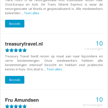
Tiara Tours is de reisorganisatie voor individuele reizen naar
Oost-Europa en Azië. De Trans Siberië Express is waar de
reisorganisatie uit Breda in gespecialiseerd is. Alle medewerkers
beleefden
...
Toon alles
Bezoek
10
treasurytravel.nl
2 ervaringen
Treasury Travel biedt reizen op maat aan naar bijzondere en
verre bestemmingen. Onze medewerkers hebben alle
bestemmingen intensief bezocht en hebben veel praktische
kennis in huis. Ons doel is
...
Toon alles
Bezoek
10
Fru Amundsen
69 ervaringen