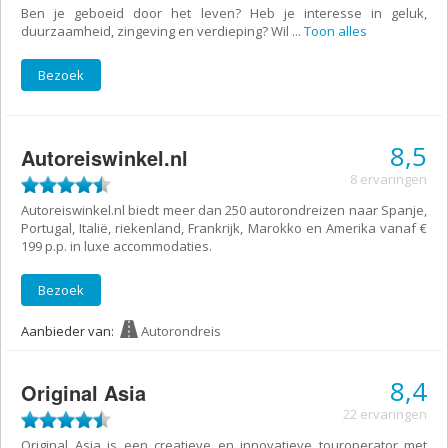
Ben je geboeid door het leven? Heb je interesse in geluk,
duurzaamheid, zingeving en verdieping? Wil
...
Toon alles
Bezoek
8,5
Autoreiswinkel.nl
8 ervaringen
Autoreiswinkel.nl biedt meer dan 250 autorondreizen naar Spanje,
Portugal, Italië, riekenland, Frankrijk, Marokko en Amerika vanaf €
199 p.p. in luxe accommodaties.
Bezoek
Aanbieder van:
Autorondreis
8,4
Original Asia
22 ervaringen
Original Asia is een creatieve en innovatieve touroperator met