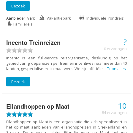
Bezoek
Aanbieder van:
Vakantiepark
Individuele rondreis
Familiereis
?
Incento Treinreizen
0 ervaringen
Incento is een full-service reisorganisatie, deskundig op het
gebied van groepsreizen per trein en incentives naar meer dan 40
landen, gespecialiseerd in maatwerk. We zijn officiële
...
Toon alles
Bezoek
10
Eilandhoppen op Maat
84 ervaringen
Eilandhoppen op Maat is een organisatie die zich specialiseert in
het op maat aanbieden van eilandhopreizen in Griekenland en
Spanje. De mensen achter Eilandhoppen op Maat hebben