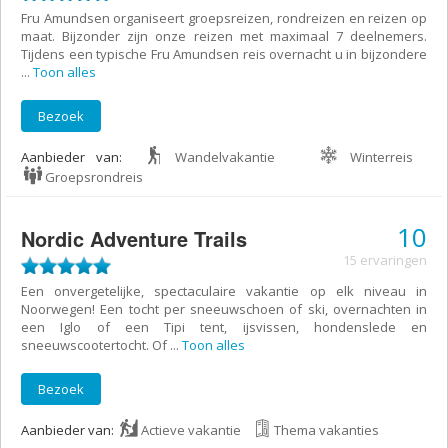
Fru Amundsen organiseert groepsreizen, rondreizen en reizen op
maat. Bijzonder zijn onze reizen met maximaal 7 deelnemers.
Tijdens een typische Fru Amundsen reis overnacht u in bijzondere
...
Toon alles
Bezoek
Aanbieder van:
Wandelvakantie
Winterreis
Groepsrondreis
10
Nordic Adventure Trails
15 ervaringen
Een onvergetelijke, spectaculaire vakantie op elk niveau in
Noorwegen! Een tocht per sneeuwschoen of ski, overnachten in
een Iglo of een Tipi tent, ijsvissen, hondenslede en
sneeuwscootertocht. Of
...
Toon alles
Bezoek
Aanbieder van:
Actieve vakantie
Thema vakanties