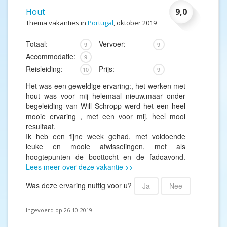
Hout
9,0
Thema vakanties in
Portugal
, oktober 2019
Totaal:
Vervoer:
9
9
Accommodatie:
9
Reisleiding:
Prijs:
10
9
Het was een geweldige ervaring:, het werken met
hout was voor mij helemaal nieuw.maar onder
begeleiding van Will Schropp werd het een heel
mooie ervaring , met een voor mij, heel mooi
resultaat.
Ik heb een fijne week gehad, met voldoende
leuke en mooie afwisselingen, met als
hoogtepunten de boottocht en de fadoavond.
Lees meer over deze vakantie >>
Was deze ervaring nuttig voor u?
Ja
Nee
Ingevoerd op 26-10-2019