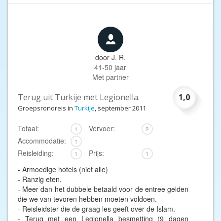
door
J. R.
41-50 jaar
Met partner
Terug uit Turkije met Legionella.
1,0
Groepsrondreis in
Turkije
, september 2011
Totaal:
Vervoer:
1
2
Accommodatie:
1
Reisleiding:
Prijs:
1
1
- Armoedige hotels (niet alle)
- Ranzig eten.
- Meer dan het dubbele betaald voor de entree gelden
die we van tevoren hebben moeten voldoen.
- Reisleidster die de graag les geeft over de Islam.
- Terug met een Legionella besmetting (9 dagen