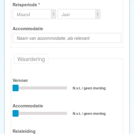
Reisperiode
*
Maand
Jaar
Accommodatie
Waardering
Vervoer
N.v.t. / geen mening
Accommodatie
N.v.t. / geen mening
Reisleiding