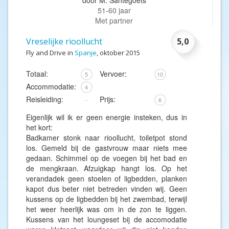
door
M. Santegoets
51-60 jaar
Met partner
Vreselijke rioollucht
5,0
Fly and Drive in
Spanje
, oktober 2015
Totaal:
Vervoer:
5
10
Accommodatie:
4
Reisleiding:
Prijs:
-
6
Eigenlijk wil ik er geen energie insteken, dus in
het kort:
Badkamer stonk naar rioollucht, toiletpot stond
los. Gemeld bij de gastvrouw maar niets mee
gedaan. Schimmel op de voegen bij het bad en
de mengkraan. Afzuigkap hangt los. Op het
verandadek geen stoelen of ligbedden, planken
kapot dus beter niet betreden vinden wij. Geen
kussens op de ligbedden bij het zwembad, terwijl
het weer heerlijk was om in de zon te liggen.
Kussens van het loungeset bij de accomodatie