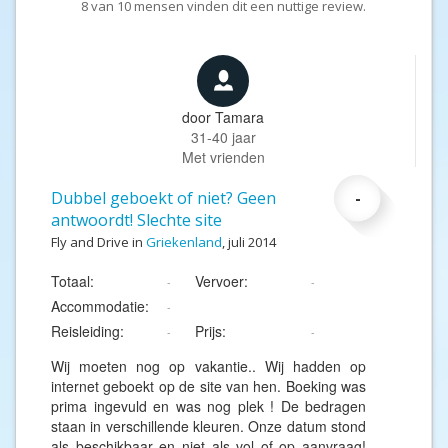
8
van
10
mensen vinden dit een nuttige review.
door
Tamara
31-40 jaar
Met vrienden
Dubbel geboekt of niet? Geen
-
antwoordt! Slechte site
Fly and Drive in
Griekenland
, juli 2014
Totaal:
Vervoer:
-
-
Accommodatie:
-
Reisleiding:
Prijs:
-
-
Wij moeten nog op vakantie.. Wij hadden op
internet geboekt op de site van hen. Boeking was
prima ingevuld en was nog plek ! De bedragen
staan in verschillende kleuren. Onze datum stond
als beschikbaar en niet als vol of op aanvraag!