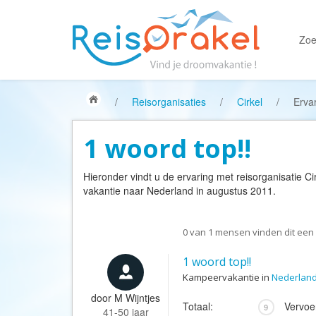
Zoe
/
Reisorganisaties
/
Cirkel
/
Erva
1 woord top!!
Hieronder vindt u de ervaring met reisorganisatie
Ci
vakantie naar Nederland in augustus 2011.
0
van
1
mensen vinden dit een 
1 woord top!!
Kampeervakantie in
Nederlan
door
M Wijntjes
Totaal:
Vervoe
9
41-50 jaar