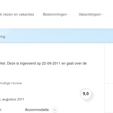
k reizen
en vakanties
Bestemmingen
Vakantietypen
Alle bestemmingen
Alle vakantietypen
ring
Albanië
Actieve vakantie
Amerika
Autorondreis
Amerikaanse
Autovakantie
rkel
. Deze is ingevoerd op 22-09-2011 en gaat over de
Maagdeneilanden
Camperreis
Andorra
Cruise
Angola
Culinaire vakantie
nuttige review.
Antarctica
Culturele vakantie
9,0
Antigua en Barbuda
Duik/snorkelvakant
d
, augustus 2011
Argentinië
Excursiereis
r:
Accommodatie:
-
8