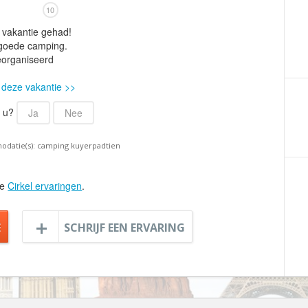
Armenië
Familiereis
10
Aruba
Fietsvakantie
e vakantie gehad!
Australië
. goede camping.
Fly and Drive
georganiseerd
Azerbeidzjan
Formule 1 reis
 deze vakantie >>
Bahama's
Fotoreis
Bahrein
Golfvakantie
r u?
Ja
Nee
Barbados
Groepsrondreis
odatie(s): camping kuyerpadtien
België
Hotel
Belize
Individuele rondrei
le
Cirkel ervaringen
.
Benin
Jongerenvakantie
Bermuda
Kampeervakantie
E
SCHRIJF EEN ERVARING
Bhutan
Kerstreis
Bolivia
Motorreis
Bonaire
Muziekreis
Bosnië en Herzegovina
Natuurreis