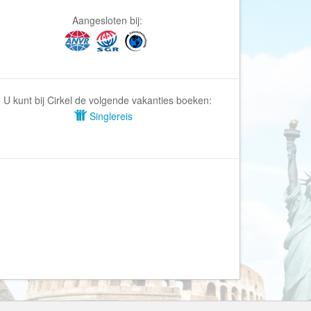
Afrika Reisopmaat
Aangesloten bij:
Airbnb
Aktiva Tours
Allcamps
Alltours
U kunt bij Cirkel de volgende vakanties boeken:
Alpenreizen
Singlereis
Ander Licht Reizen
ANWB Camping
s
ANWB Vakantie
Arctic Adventure Expedities
AsiaDirect
Askja Reizen
Atma Asia Travel
Atma Reizen
Autoreiswinkel.nl