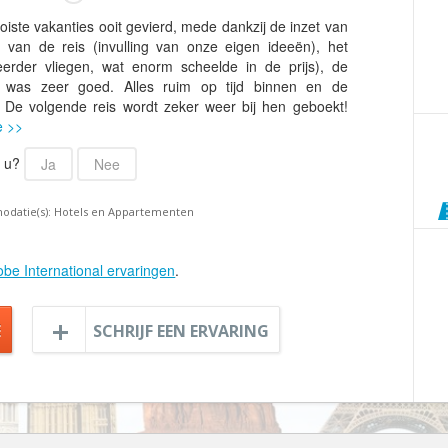
Armenië
Familiereis
te vakanties ooit gevierd, mede dankzij de inzet van
Aruba
Fietsvakantie
 van de reis (invulling van onze eigen ideeën), het
Australië
rder vliegen, wat enorm scheelde in de prijs), de
Fly and Drive
af was zeer goed. Alles ruim op tijd binnen en de
Azerbeidzjan
Formule 1 reis
De volgende reis wordt zeker weer bij hen geboekt!
e >>
Bahama's
Fotoreis
Bahrein
Golfvakantie
r u?
Ja
Nee
Barbados
Groepsrondreis
odatie(s): Hotels en Appartementen
België
Hotel
Belize
Individuele rondrei
obe International ervaringen
.
Benin
Jongerenvakantie
Bermuda
Kampeervakantie
E
SCHRIJF EEN ERVARING
Bhutan
Kerstreis
Bolivia
Motorreis
Bonaire
Muziekreis
Bosnië en Herzegovina
Natuurreis