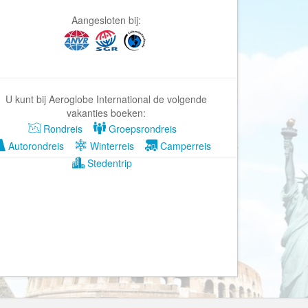
Afrika Reisopmaat
Aangesloten bij:
Airbnb
Aktiva Tours
Allcamps
Alltours
U kunt bij Aeroglobe International de volgende
Alpenreizen
vakanties boeken:
Rondreis
Groepsrondreis
Ander Licht Reizen
Autorondreis
Winterreis
Camperreis
ANWB Camping
Stedentrip
s
ANWB Vakantie
Arctic Adventure Expedities
AsiaDirect
Askja Reizen
Atma Asia Travel
Atma Reizen
Autoreiswinkel.nl