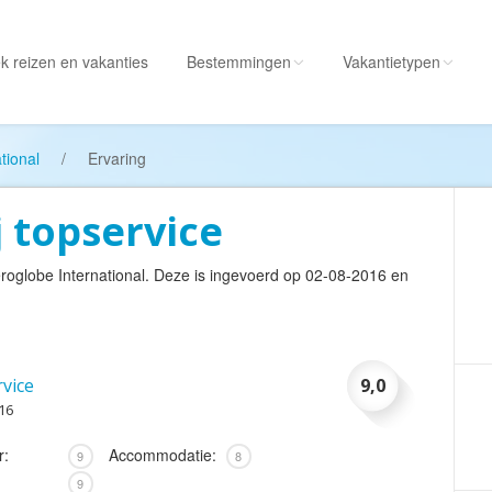
k reizen
en vakanties
Bestemmingen
Vakantietypen
Alle bestemmingen
Alle vakantietypen
tional
/
Ervaring
Albanië
Actieve vakantie
 topservice
Amerika
Autorondreis
Amerikaanse
Autovakantie
roglobe International
. Deze is ingevoerd op 02-08-2016 en
Maagdeneilanden
Camperreis
Andorra
Cruise
Angola
Culinaire vakantie
vice
9,0
Antarctica
Culturele vakantie
016
Antigua en Barbuda
Duik/snorkelvakant
r:
Accommodatie:
9
8
Argentinië
Excursiereis
9