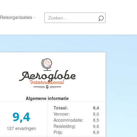
Reisorganisaties
Alle reisorganisaties
333travel
50 States Travel
ACSI Kampeerreizen
Activity International
Adam Voyages
Algemene informatie
Ado Travel
Totaal:
9,4
Aeroglobe International
9,4
Vervoer:
9,0
ie
Africa Wildlife Safaris
Accommodatie:
8,5
Reisleiding:
9,6
127 ervaringen
African Travels
Prijs:
8,9