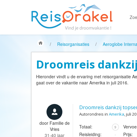
Zoe
/
Reisorganisaties
/
Aeroglobe Interna
Droomreis dankzij
Hieronder vindt u de ervaring met reisorganisatie
Ae
gaat over de vakantie naar Amerika in juli 2016.
Droomreis dankzij topser
Autorondreis in
Amerika
, juli 2
door
Familie de
Totaal:
Vervoe
9
Vries
Reisleiding:
Prijs:
31-40 jaar
-