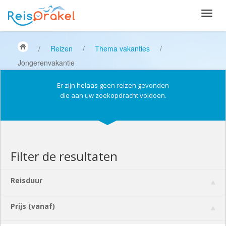
/
Reizen
/
Thema vakanties
/
Jongerenvakantie
Er zijn helaas geen reizen gevonden
die aan uw zoekopdracht voldoen.
Filter de resultaten
Reisduur
Prijs (vanaf)