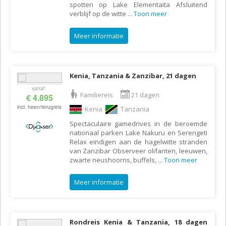
spotten op Lake Elementaita Afsluitend
verblijf op de witte
...
Toon meer
Meer informatie
Kenia, Tanzania & Zanzibar, 21 dagen
vanaf
Familiereis
21 dagen
€ 4.895
incl. heen/terugreis
Kenia
Tanzania
Spectaculaire gamedrives in de beroemde
nationaal parken Lake Nakuru en Serengeti
Relax eindigen aan de hagelwitte stranden
van Zanzibar Observeer olifanten, leeuwen,
zwarte neushoorns, buffels,
...
Toon meer
Meer informatie
Rondreis Kenia & Tanzania, 18 dagen