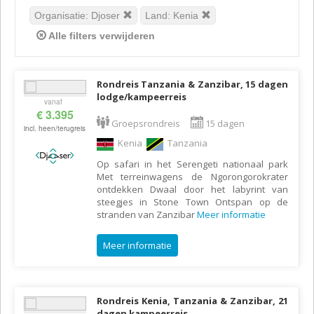
Organisatie: Djoser
Land: Kenia
Alle filters verwijderen
Rondreis Tanzania & Zanzibar, 15 dagen
lodge/kampeerreis
vanaf
€ 3.395
Groepsrondreis
15 dagen
incl. heen/terugreis
Kenia
Tanzania
Op safari in het Serengeti nationaal park
Met terreinwagens de Ngorongorokrater
ontdekken Dwaal door het labyrint van
steegjes in Stone Town Ontspan op de
stranden van Zanzibar
Meer informatie
Meer informatie
Rondreis Kenia, Tanzania & Zanzibar, 21
dagen kampeerreis