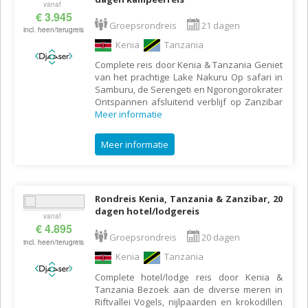
vanaf
€ 3.945
Groepsrondreis
21 dagen
incl. heen/terugreis
Kenia
Tanzania
Complete reis door Kenia & Tanzania Geniet
van het prachtige Lake Nakuru Op safari in
Samburu, de Serengeti en Ngorongorokrater
Ontspannen afsluitend verblijf op Zanzibar
Meer informatie
Meer informatie
Rondreis Kenia, Tanzania & Zanzibar, 20
dagen hotel/lodgereis
vanaf
€ 4.895
Groepsrondreis
20 dagen
incl. heen/terugreis
Kenia
Tanzania
Complete hotel/lodge reis door Kenia &
Tanzania Bezoek aan de diverse meren in
Riftvallei Vogels, nijlpaarden en krokodillen